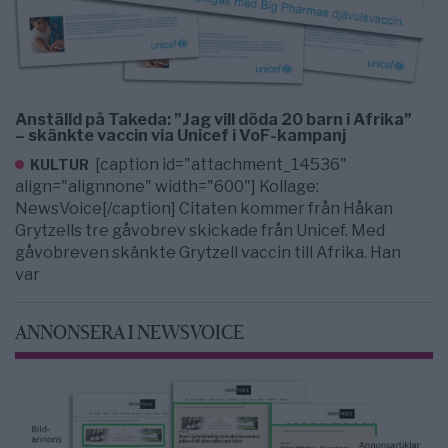
Anställd på Takeda: ”Jag vill döda 20 barn i Afrika”
– skänkte vaccin via Unicef i VoF-kampanj
[caption id="attachment_14536"
KULTUR
align="alignnone" width="600"] Kollage:
NewsVoice[/caption] Citaten kommer från Håkan
Grytzells tre gåvobrev skickade från Unicef. Med
gåvobreven skänkte Grytzell vaccin till Afrika. Han
var
ANNONSERA I NEWSVOICE