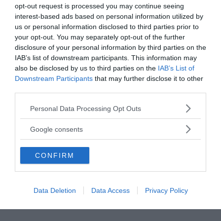
opt-out request is processed you may continue seeing
interest-based ads based on personal information utilized by
us or personal information disclosed to third parties prior to
your opt-out. You may separately opt-out of the further
disclosure of your personal information by third parties on the
IAB’s list of downstream participants. This information may
also be disclosed by us to third parties on the
IAB’s List of
Downstream Participants
that may further disclose it to other
third parties.
Please note that this website/app uses one or more Google
Personal Data Processing Opt Outs
services and may gather and store information including but
not limited to your visit or usage behaviour. You may click to
Google consents
grant or deny consent to Google and its third-party tags to
use your data for below specified purposes in below Google
CONFIRM
consent section.
Data Deletion
Data Access
Privacy Policy