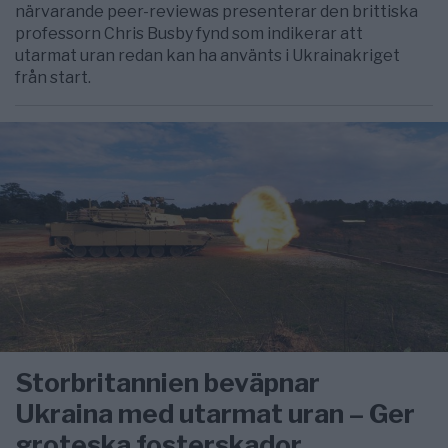
närvarande peer-reviewas presenterar den brittiska
professorn Chris Busby fynd som indikerar att
utarmat uran redan kan ha använts i Ukrainakriget
från start.
Storbritannien beväpnar
Ukraina med utarmat uran – Ger
groteska fosterskador