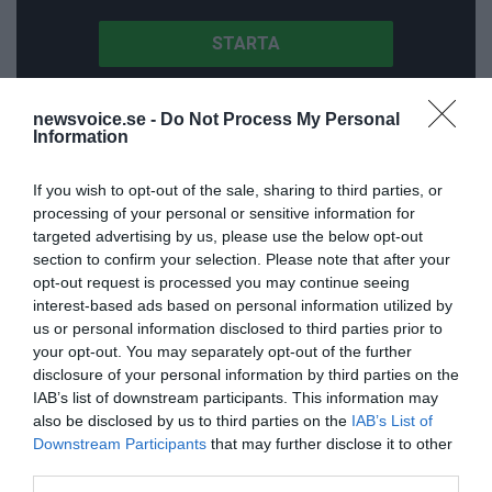
newsvoice.se -
Do Not Process My Personal
Information
Senaste nytt
If you wish to opt-out of the sale, sharing to third parties, or
processing of your personal or sensitive information for
6/8
UNITED STATES
targeted advertising by us, please use the below opt-out
Tucker Carlson: ”It’s Time to Save America” – Finally
section to confirm your selection. Please note that after your
opt-out request is processed you may continue seeing
5/8
OPINION
interest-based ads based on personal information utilized by
Elsa Widding: Risken att dras in i krig borde avgöra
us or personal information disclosed to third parties prior to
all utrikespolitik
your opt-out. You may separately opt-out of the further
disclosure of your personal information by third parties on the
5/8
KRIG & FRED
IAB’s list of downstream participants. This information may
Gaza håller en av de största massbegravningarna
also be disclosed by us to third parties on the
IAB’s List of
någonsin
Downstream Participants
that may further disclose it to other
third parties.
5/8
SVERIGE