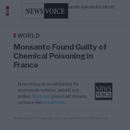
massbegravningarna någonsin
S och KD vill omvandla sjukvården till ett
5/8
SVERIGE
—
geografiskt apartheidsystem
Massiv anstormning till Ceuta – Misstankar
3/8
AFRIKA
—
om amerikansk påverkan
Tucker Carlson: ”It’s Time to Save
6/8
UNITED STATES
—
America” – Finally
WORLD
Monsanto Found Guilty of
Chemical Poisoning in
France
NewsVoice är en nättidning för
oberoende nyheter, debatt och
analys.
Stöd oss
genom att donera,
sponsra eller
annonsera
.
- AV NEWSVOICE REDAKTION
PUBLICERAD 22 FEBRUARI 2012