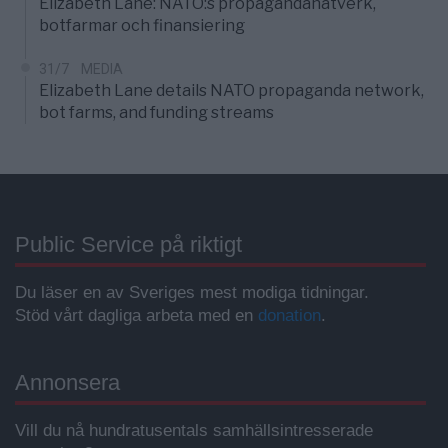
Elizabeth Lane: NATO:s propagandanätverk,
botfarmar och finansiering
31/7
MEDIA
Elizabeth Lane details NATO propaganda network,
bot farms, and funding streams
Public Service på riktigt
Du läser en av Sveriges mest modiga tidningar.
Stöd vårt dagliga arbeta med en
donation
.
Annonsera
Vill du nå hundratusentals samhällsintresserade