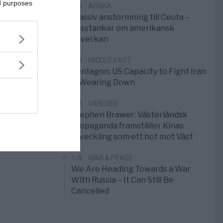
ed purposes
3/8
AFRIKA
Massiv anstormning till Ceuta –
Misstankar om amerikansk
påverkan
2/8
MIDDLE EAST
Pentagon: US Capacity to Fight Iran
is Wearing Down
1/8
VÄRLDEN
Stephen Brawer: Västerländsk
propaganda framställer Kinas
utveckling som ett hot mot Väst
1/8
WAR & PEACE
We Are Heading Towards a War
With Russia – It Can Still Be
Cancelled