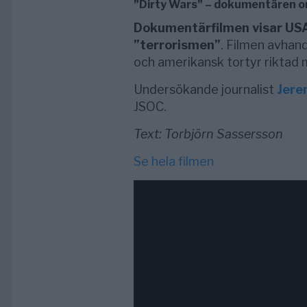
”Dirty Wars” – dokumentären om
Dokumentärfilmen visar USA
”terrorismen”
. Filmen avhan
och amerikansk tortyr riktad m
Undersökande journalist
Jere
JSOC.
Text: Torbjörn Sassersson
Se hela filmen