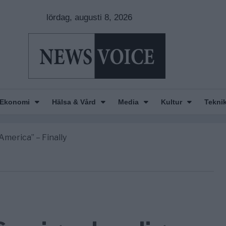
lördag, augusti 8, 2026
gravningarna någonsin
r Europas ledare fram ett krig med Ryssland
Ekonomi
Hälsa & Vård
Media
Kultur
Tekni
line i Sverige – så förändrades marknaden
America” – Finally
de avgöra all utrikespolitik
gravningarna någonsin
r Europas ledare fram ett krig med Ryssland