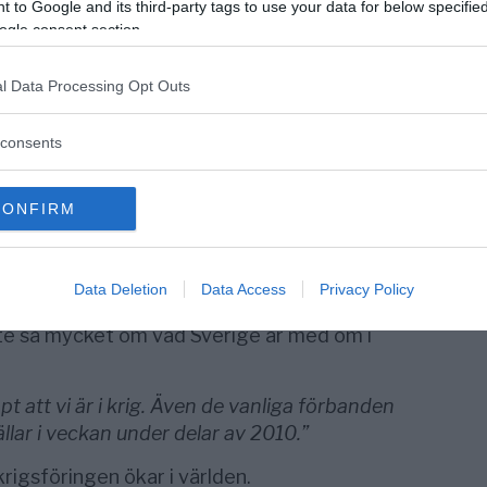
 to Google and its third-party tags to use your data for below specifi
s gripanden.
ogle consent section.
Artemis, var det riktigt hårda strider,
rdaste som den svenska Försvarsmakten
l Data Processing Opt Outs
dess”, berättar Urban Molin som är chef för
 på försvarshögkvarteret för DN.
consents
någons hem mitt i natten. Även om det var en
lverkat vägbomber eller som begått
CONFIRM
det ofta barn där”, säger en annan SOG-
Data Deletion
Data Access
Privacy Policy
rs är drygt 30 år gammal. Han anser att
nte så mycket om vad Sverige är med om i
t att vi är i krig. Även de vanliga förbanden
ällar i veckan under delar av 2010.”
rigsföringen ökar i världen.