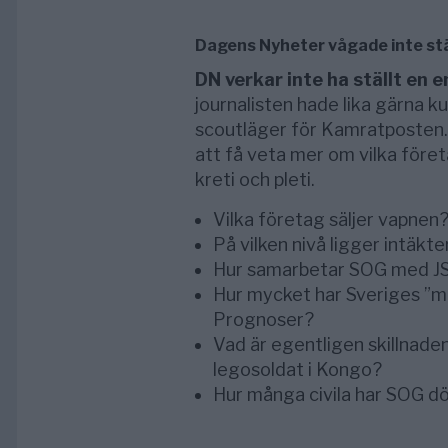
Dagens Nyheter vågade inte stä
DN verkar inte ha ställt en e
journalisten hade lika gärna k
scoutläger för Kamratposten. D
att få veta mer om vilka före
kreti och pleti.
Vilka företag säljer vapnen
På vilken nivå ligger intäkt
Hur samarbetar SOG med J
Hur mycket har Sveriges ”m
Prognoser?
Vad är egentligen skillnade
legosoldat i Kongo?
Hur många civila har SOG d