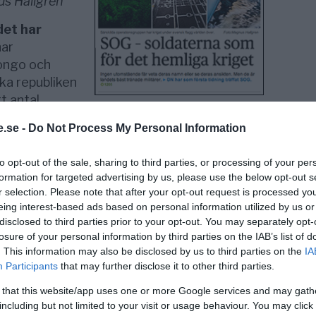
us Hallgren
det har
har
Kongo och
ska republiken
t antal
ra länder.
.se -
Do Not Process My Personal Information
lt nätverk och samarbetar nära Nato och USA.
ATO leder uppdragen (red anm).
to opt-out of the sale, sharing to third parties, or processing of your per
formation for targeted advertising by us, please use the below opt-out s
Joint Special Operations Command
(
r selection. Please note that after your opt-out request is processed y
eal
är aktiva i 70 länder, skriver DN, som inte
eing interest-based ads based on personal information utilized by us or
disclosed to third parties prior to your opt-out. You may separately opt-
losure of your personal information by third parties on the IAB’s list of
h krypskytte. De hoppar fallskärm och
. This information may also be disclosed by us to third parties on the
IA
räkter. De övar under realistiska
Participants
that may further disclose it to other third parties.
ut i världen för skarpa uppdrag.
 that this website/app uses one or more Google services and may gath
including but not limited to your visit or usage behaviour. You may click 
ättar att de dödat många fiender och att de