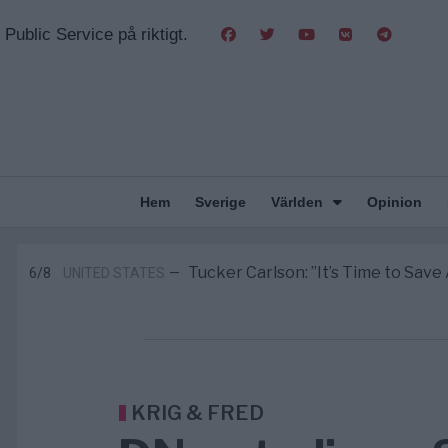
Public Service på riktigt.
Gaza håller en av de största massbe
5/8
KRIG & FRED
—
Richard D. Wolff: Därför provocera
11:43
KRIG & FRED
—
Hem
Sverige
Världen
Opinion
Från spelmonopol till casino on
10:52
UNDERHÅLLNING
—
Tucker Carlson: ”It’s Time to Save 
6/8
UNITED STATES
—
Elsa Widding: Risken att dras in i krig bor
5/8
OPINION
—
Gaza håller en av de största massbe
5/8
KRIG & FRED
—
Richard D. Wolff: Därför provocera
11:43
KRIG & FRED
—
KRIG & FRED