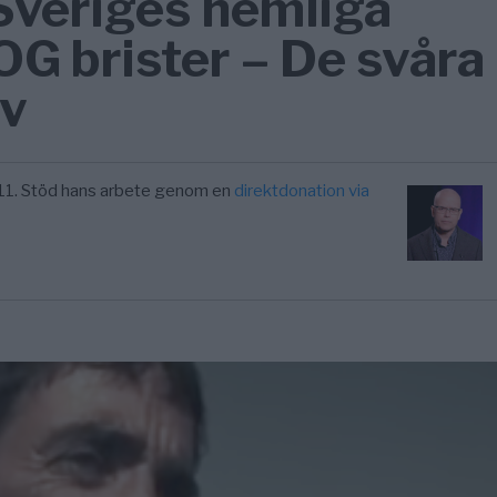
 Sveriges hemliga
G brister – De svåra
ev
11. Stöd hans arbete genom en
direktdonation via