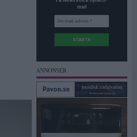
Få NewsVoice nyhets-
mail
ANNONSER