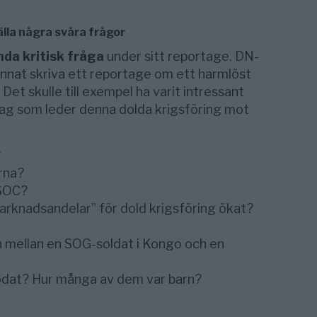
lla några svåra frågor
nda kritisk fråga
under sitt reportage. DN-
unnat skriva ett reportage om ett harmlöst
et skulle till exempel ha varit intressant
tag som leder denna dolda krigsföring mot
?
erna?
SOC?
arknadsandelar” för dold krigsföring ökat?
n mellan en SOG-soldat i Kongo och en
ödat? Hur många av dem var barn?