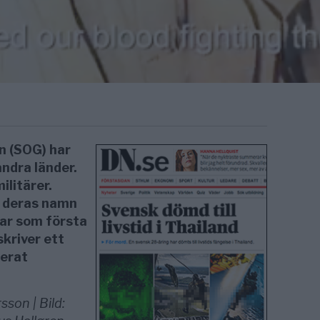
n (SOG) har
andra länder.
ilitärer.
a deras namn
har som första
skriver ett
cerat
son | Bild: