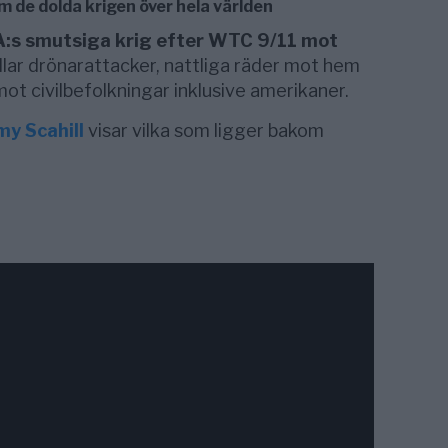
 de dolda krigen över hela världen
:s smutsiga krig efter WTC 9/11 mot
dlar drönarattacker, nattliga räder mot hem
ot civilbefolkningar inklusive amerikaner.
my Scahill
visar vilka som ligger bakom