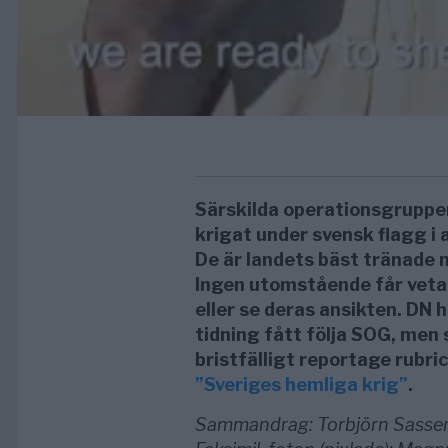
Särskilda operationsgruppe
krigat under svensk flagg i 
De är landets bäst tränade m
Ingen utomstående får vet
eller se deras ansikten. DN 
tidning fått följa SOG, men 
bristfälligt reportage rubri
”Sveriges hemliga krig”
.
Sammandrag: Torbjörn Sassers