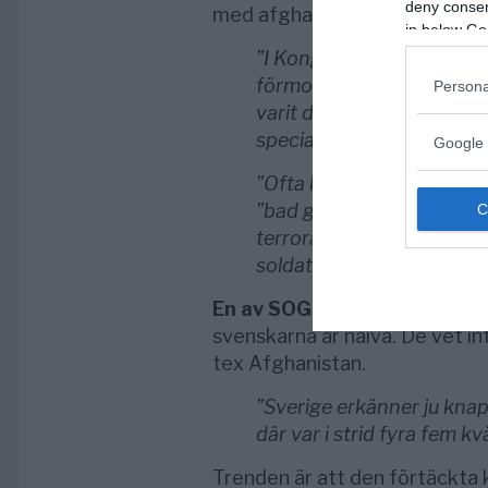
deny consent
med afghanerna gjort 100-tal
in below Go
”I Kongo, under Operation 
förmodligen bland de hå
Persona
varit delaktig i fram till 
specialförbandsledningen
Google 
”Ofta klampade man in i 
”bad guy”, någon som til
terrorattentat, så fanns 
soldat.
En av SOG-soldaterna
, Ande
svenskarna är naiva. De vet i
tex Afghanistan.
”Sverige erkänner ju knapp
där var i strid fyra fem kv
Trenden är att den förtäckta k