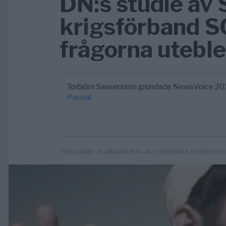
DN:s studie av
krigsförband SO
frågorna utebl
Torbjörn Sassersson grundade NewsVoice 20
Paypal.
- AV TORBJÖRN SASSERSSON
PUBLICERAD 25 JANUARI 2014