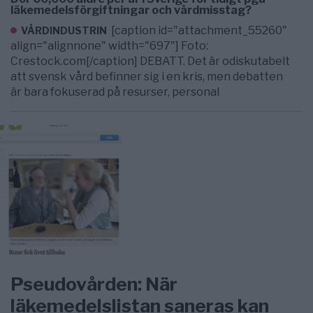
läkemedelsförgiftningar och vårdmisstag?
[caption id="attachment_55260"
VÅRDINDUSTRIN
align="alignnone" width="697"] Foto:
Crestock.com[/caption] DEBATT. Det är odiskutabelt
att svensk vård befinner sig i en kris, men debatten
är bara fokuserad på resurser, personal
Pseudovården: När
läkemedelslistan saneras kan