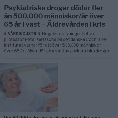
Psykiatriska droger dödar fler
än 500,000 människor/år över
65 år i väst – Äldrevården i kris
Högsta forskningschefen
VÅRDINDUSTRIN
professor Peter Gøtzsche på det danska Cochrane-
institutet varnar för att över 500,000 människor
över 65 års ålder dör på grund av psykiatriska droger
Dör 60,000 äldre per år i Sverige för tidigt pga