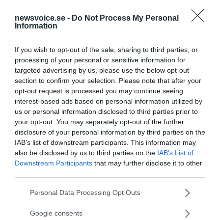
newsvoice.se -
Do Not Process My Personal
Information
If you wish to opt-out of the sale, sharing to third parties, or
processing of your personal or sensitive information for
targeted advertising by us, please use the below opt-out
section to confirm your selection. Please note that after your
opt-out request is processed you may continue seeing
interest-based ads based on personal information utilized by
us or personal information disclosed to third parties prior to
your opt-out. You may separately opt-out of the further
Tankesmedjan Kreaprenör: En
disclosure of your personal information by third parties on the
plan för Sverige är redan
IAB’s list of downstream participants. This information may
also be disclosed by us to third parties on the
IAB’s List of
lanserad av ett parti
Downstream Participants
that may further disclose it to other
third parties.
Please note that this website/app uses one or more Google
Personal Data Processing Opt Outs
services and may gather and store information including but
not limited to your visit or usage behaviour. You may click to
Google consents
Stöd NewsVoice