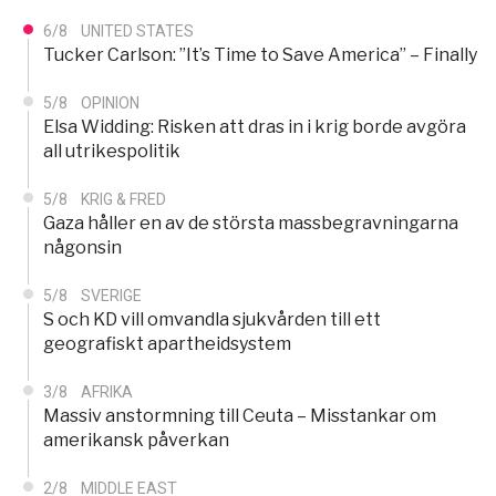
6/8
UNITED STATES
Tucker Carlson: ”It’s Time to Save America” – Finally
5/8
OPINION
Elsa Widding: Risken att dras in i krig borde avgöra
all utrikespolitik
5/8
KRIG & FRED
Gaza håller en av de största massbegravningarna
någonsin
5/8
SVERIGE
S och KD vill omvandla sjukvården till ett
geografiskt apartheidsystem
3/8
AFRIKA
Massiv anstormning till Ceuta – Misstankar om
amerikansk påverkan
2/8
MIDDLE EAST