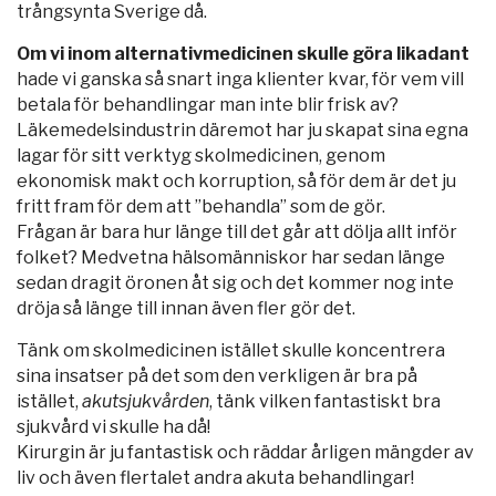
trångsynta Sverige då.
Om vi inom alternativmedicinen skulle göra likadant
hade vi ganska så snart inga klienter kvar, för vem vill
betala för behandlingar man inte blir frisk av?
Läkemedelsindustrin däremot har ju skapat sina egna
lagar för sitt verktyg skolmedicinen, genom
ekonomisk makt och korruption, så för dem är det ju
fritt fram för dem att ”behandla” som de gör.
Frågan är bara hur länge till det går att dölja allt inför
folket? Medvetna hälsomänniskor har sedan länge
sedan dragit öronen åt sig och det kommer nog inte
dröja så länge till innan även fler gör det.
Tänk om skolmedicinen istället skulle koncentrera
sina insatser på det som den verkligen är bra på
istället,
akutsjukvården
, tänk vilken fantastiskt bra
sjukvård vi skulle ha då!
Kirurgin är ju fantastisk och räddar årligen mängder av
liv och även flertalet andra akuta behandlingar!