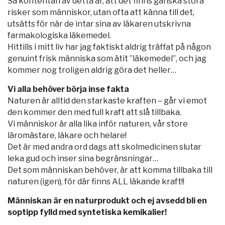
Så kontentan av detta är, att det finns ganska stora
risker som människor, utan ofta att känna till det,
utsätts för när de intar sina av läkaren utskrivna
farmakologiska läkemedel.
Hittills i mitt liv har jag faktiskt aldrig träffat på någon
genuint frisk människa som ätit ”läkemedel”, och jag
kommer nog troligen aldrig göra det heller…
Vi alla behöver börja inse fakta
Naturen är alltid den starkaste kraften – går vi emot
den kommer den med full kraft att slå tillbaka.
Vi människor är alla lika inför naturen, vår store
läromästare, läkare och helare!
Det är med andra ord dags att skolmedicinen slutar
leka gud och inser sina begränsningar…
Det som människan behöver, är att komma tillbaka till
naturen (igen), för där finns ALL läkande kraft!!
Människan är en naturprodukt och ej avsedd bli en
soptipp fylld med syntetiska kemikalier!