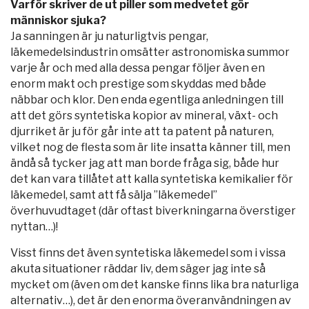
Varför skriver de ut piller som medvetet gör
människor sjuka?
Ja sanningen är ju naturligtvis pengar,
läkemedelsindustrin omsätter astronomiska summor
varje år och med alla dessa pengar följer även en
enorm makt och prestige som skyddas med både
näbbar och klor. Den enda egentliga anledningen till
att det görs syntetiska kopior av mineral, växt- och
djurriket är ju för går inte att ta patent på naturen,
vilket nog de flesta som är lite insatta känner till, men
ändå så tycker jag att man borde fråga sig, både hur
det kan vara tillåtet att kalla syntetiska kemikalier för
läkemedel, samt att få sälja ”läkemedel”
överhuvudtaget (där oftast biverkningarna överstiger
nyttan…)!
Visst finns det även syntetiska läkemedel som i vissa
akuta situationer räddar liv, dem säger jag inte så
mycket om (även om det kanske finns lika bra naturliga
alternativ…), det är den enorma överanvändningen av