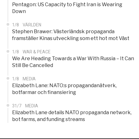
Pentagon: US Capacity to Fight Iran is Wearing
Down
1/8
VÄRLDEN
Stephen Brawer: Västerländsk propaganda
framställer Kinas utveckling som ett hot mot Väst
1/8
WAR & PEACE
We Are Heading Towards a War With Russia – It Can
Still Be Cancelled
1/8
MEDIA
Elizabeth Lane: NATO:s propagandanätverk,
botfarmar och finansiering
31/7
MEDIA
Elizabeth Lane details NATO propaganda network,
bot farms, and funding streams