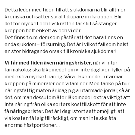
Detta leder med tiden till att sjukdomarna blir alltmer
kroniska och sätter sig allt djupare in i kroppen. Blir
det för mycket och livskraften tar slut så stänger
kroppen helt enkelt av och vi dör.
Det finns t.o.m. dem som påstår att det bara finns en
enda sjukdom – försurning. Det är i vilket fall som helst
en stor bidragande orsak till kroniska sjukdomar!
Vi får med tiden även näringsbrister
, när vi intar
farmakologiska läkemedel, om vi inte dagligen fyller på
med extra mycket näring. Våra ”läkemedel” utarmar
kroppen på mineraler och vitaminer. Med tanke på hur
näringsfattig maten är idag p.g.a. utarmade jordar, så är
det, om man dessutom äter läkemedel, extra viktigt att
inta näring från olika sorters kosttillskott för att inte
få näringsbrister. Det är i dag i stort sett omöjligt, att
via kosten få i sig tillräckligt, om man inte ska äta
enorma hästportioner…