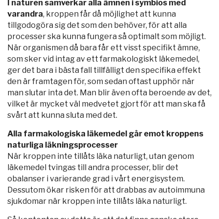
I naturen samverkar alla ämnen i symbios med
varandra
, kroppen får då möjlighet att kunna
tillgodogöra sig det som den behöver, för att alla
processer ska kunna fungera så optimalt som möjligt.
När organismen då bara får ett visst specifikt ämne,
som sker vid intag av ett farmakologiskt läkemedel,
ger det bara i bästa fall tillfälligt den specifika effekt
den är framtagen för, som sedan oftast upphör när
man slutar inta det. Man blir även ofta beroende av det,
vilket är mycket väl medvetet gjort för att man ska få
svårt att kunna sluta med det.
Alla farmakologiska läkemedel går emot kroppens
naturliga läkningsprocesser
När kroppen inte tillåts läka naturligt, utan genom
läkemedel tvingas till andra processer, blir det
obalanser i varierande grad i vårt energisystem.
Dessutom ökar risken för att drabbas av autoimmuna
sjukdomar när kroppen inte tillåts läka naturligt.