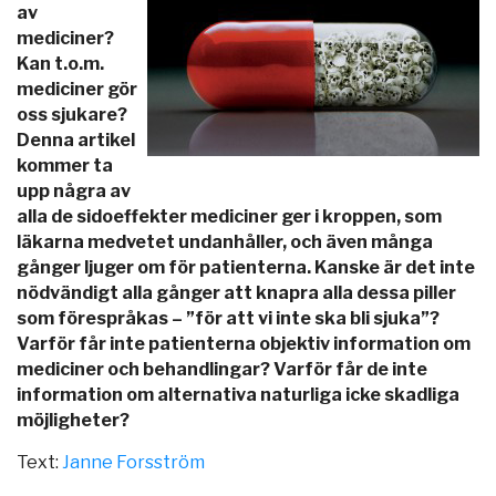
av
mediciner?
Kan t.o.m.
mediciner gör
oss sjukare?
Denna artikel
kommer ta
upp några av
alla de sidoeffekter mediciner ger i kroppen, som
läkarna medvetet undanhåller, och även många
gånger ljuger om för patienterna. Kanske är det inte
nödvändigt alla gånger att knapra alla dessa piller
som förespråkas – ”för att vi inte ska bli sjuka”?
Varför får inte patienterna objektiv information om
mediciner och behandlingar? Varför får de inte
information om alternativa naturliga icke skadliga
möjligheter?
Text:
Janne Forsström