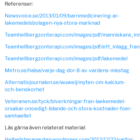
Referenser:
Newsvoice.se/2013/01/09/barnmedicinering-ar-
lakemedelsbolagen-nya-stora-marknad
Teamhellbergzonterapi.com/images/pdf/manniskans_inr
Teamhellbergzonterapi.com/images/pdf/ett_inlagg_fran
Teamhellbergzonterapi.com/images/pdf/lakemedel
Metro.se/halsa/varje-dag-dor-8-av-vardens-misstag
Alternativjournalen.se/wuweij/myten-om-kalcium-
och-benskorhet
Veteranen.se/tyck/biverkningar-fran-laekemedel-
orsakar-onoedigt-lidande-och-stora-kostnader-foer-
samhaellet
Läs gärna även relaterat material:
Helhetsterapeuten.wordpress.com/2012/12/22/varfor-