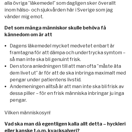
alla övriga ”läkemedel” som dagligen sker överallt
inom hälso- och sjukvården här i Sverige som jag
vänder mig emot.
Det som många människor skulle behöva få
kännedom om är att
Dagens läkemedel mycket medvetet enbart är
framtagna för att dämpa och undertrycka symtom –
så man inte ska bli genuint frisk.
Den stora anledningen till att man ofta ”måste äta
dem livet ut” är för att de ska inbringa maximalt med
pengar under patientens livstid.
Andemeningen alltså är att man inte ska bli frisk av
dessa piller – för en frisk människa inbringar ju inga
pengar.
Vilken människosyn!
Vad ska man då egentligen kalla allt detta – hyckleri
eller kanske t.o.m. kvacksalveri?