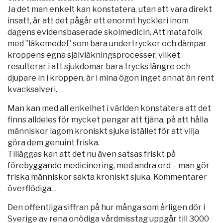
Ja det man enkelt kan konstatera, utan att vara direkt
insatt, är att det pågår ett enormt hyckleri inom
dagens evidensbaserade skolmedicin. Att mata folk
med ”läkemedel” som bara undertrycker och dämpar
kroppens egna självläkningsprocesser, vilket
resulterar i att sjukdomar bara trycks längre och
djupare in i kroppen, är i mina ögon inget annat än rent
kvacksalveri.
Man kan med all enkelhet i världen konstatera att det
finns alldeles för mycket pengar att tjäna, på att hålla
människor lagom kroniskt sjuka istället för att vilja
göra dem genuint friska.
Tilläggas kan att det nu även satsas friskt på
förebyggande medicinering, med andra ord – man gör
friska människor sakta kroniskt sjuka. Kommentarer
överflödiga…
Den offentliga siffran på hur många som årligen dör i
Sverige av rena onödiga vårdmisstag uppgår till 3000