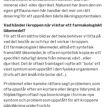
mineral, växt- eller djurriket. Naturen har även den sin
egen giftfauna men här handlar det mer om rätt
dosering för att uppnå den bästa läkningspotentialen.
Vad händer i kroppen när vi intar ett farmakologiskt
läkemedel?
För att få en bättre bild av det hela behöver vi titta på
vad det består av och hur det verkar i kroppen.
Ett farmakologiskt läkemedel, alltså ett syntetisk
framställt läkemedel, är ofta en syntetisk kopia av ett
specifikt naturligt ämne från mineral, växt-, eller
djurriket. Det är oftast framtaget i syfte att ”bota” ett
visst symtom som uppstått i den fysiska organismen
(trots att det ändå inte botar det…).
Problemet eller kanske rättare sagt problemen, som
ofta uppstår efter en kortare eller längre tidsrymd, är
följdaktligen oftast nya biverkningar i form av nya
symtom och problem som uppstått för att kroppens
självläkning undertryckts.