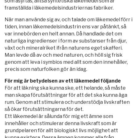
som åsyftas, alltså syntetiska läkemedel som är
framställda i läkemedelsindustriernas fabriker.
När man använde sig av, och talade om läkemedel förr i
tiden, innan läkemedelsindustrin ens var påtänkt, så
var innebörden en helt annan. Då handlade det om
naturliga ingredienser i form av substanser från djur,
växt och mineralriket ifrån naturens eget skafferi.
Man levde då av och med naturen, och höll sig frisk
genom att leva i symbios med allt som den innehåller,
precis som naturfolken gör än idag.
För mig är betydelsen av ett läkemedel följande
För att läkning ska kunna ske, ett helande, så måste
man skapa förutsättningar för att det ska kunna äga
rum. Genom att stimulera och understödja livskraften
så ökar förutsättningarna för det.
Ett läkemedel är sålunda för mig ett ämne som
innehåller och stimulerar denna livskraft som är
grundpelaren för allt biologiskt livs möjlighet att
kunna existera. Dessa ämnen kommer alla från