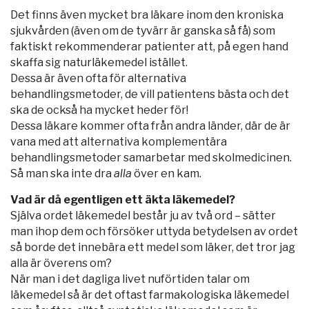
Det finns även mycket bra läkare inom den kroniska
sjukvården (även om de tyvärr är ganska så få) som
faktiskt rekommenderar patienter att, på egen hand
skaffa sig naturläkemedel istället.
Dessa är även ofta för alternativa
behandlingsmetoder, de vill patientens bästa och det
ska de också ha mycket heder för!
Dessa läkare kommer ofta från andra länder, där de är
vana med att alternativa komplementära
behandlingsmetoder samarbetar med skolmedicinen.
Så man ska inte dra
alla
över en kam.
Vad är då egentligen ett äkta läkemedel?
Själva ordet läkemedel består ju av två ord – sätter
man ihop dem och försöker uttyda betydelsen av ordet
så borde det innebära ett medel som läker, det tror jag
alla är överens om?
När man i det dagliga livet nuförtiden talar om
läkemedel så är det oftast farmakologiska läkemedel