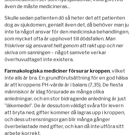
även de måste medicineras…
Skulle sedan patienten dö så heter det att patienten
dog av sjukdomen, genialt även det, då behöver man ju
inte ta något ansvar för den medicinska behandlingen,
som mycket ofta är upphovet till dödsfallen.
Man
friskriver sig ansvaret helt genom att rakt upp och ner
skriva om sanningen
– något samvete verkar
överhuvudtaget inte existera.
Farmakologiska mediciner försurar kroppen
, vilket
inte alls är bra. En grundförutsättning för en god hälsa
är att kroppens PH-värde är i balans (7,35). De flesta
människor är idag försurade av många olika
anledningar, och en stor bidragande anledning är just
”läkemedel”. De är dessutom väldigt svåra för levern
att bryta ned, gifter kommer då lagras upp i kroppen,
och dess utrensningsorgan blir många gånger
överbelastade med gifter, och kan då inte utföra sitt
arbete korrekt.