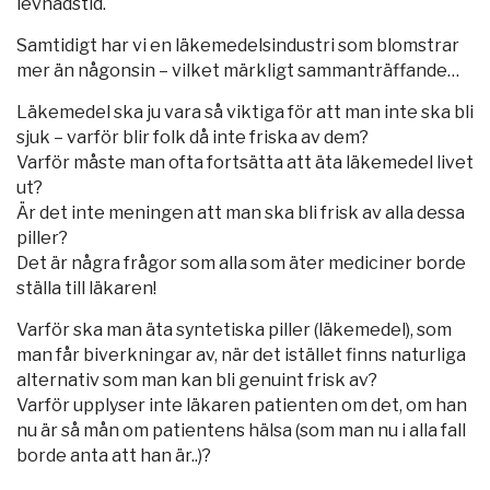
levnadstid.
Samtidigt har vi en läkemedelsindustri som blomstrar
mer än någonsin – vilket märkligt sammanträffande…
Läkemedel ska ju vara så viktiga för att man inte ska bli
sjuk – varför blir folk då inte friska av dem?
Varför måste man ofta fortsätta att äta läkemedel livet
ut?
Är det inte meningen att man ska bli frisk av alla dessa
piller?
Det är några frågor som alla som äter mediciner borde
ställa till läkaren!
Varför ska man äta syntetiska piller (läkemedel), som
man får biverkningar av, när det istället finns naturliga
alternativ som man kan bli genuint frisk av?
Varför upplyser inte läkaren patienten om det, om han
nu är så mån om patientens hälsa (som man nu i alla fall
borde anta att han är..)?