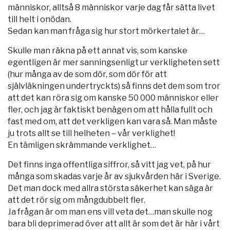
människor, alltså 8 människor varje dag får sätta livet
till helt i onödan.
Sedan kan man fråga sig hur stort mörkertalet är…
Skulle man räkna på ett annat vis, som kanske
egentligen är mer sanningsenligt ur verkligheten sett
(hur många av de som dör, som dör för att
självläkningen undertryckts) så finns det dem som tror
att det kan röra sig om kanske 50 000 människor eller
fler, och jag är faktiskt benägen om att hålla fullt och
fast med om, att det verkligen kan vara så. Man måste
ju trots allt se till helheten – vår verklighet!
En tämligen skrämmande verklighet…
Det finns inga offentliga siffror, så vitt jag vet, på hur
många som skadas varje år av sjukvården här i Sverige.
Det man dock med allra största säkerhet kan säga är
att det rör sig om mångdubbelt fler.
Ja frågan är om man ens vill veta det…man skulle nog
bara bli deprimerad över att allt är som det är här i vårt