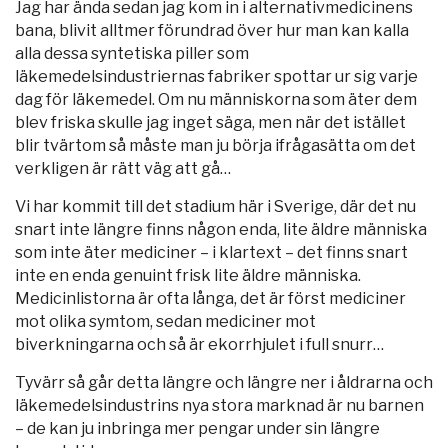
Jag har ända sedan jag kom in i alternativmedicinens
bana, blivit alltmer förundrad över hur man kan kalla
alla dessa syntetiska piller som
läkemedelsindustriernas fabriker spottar ur sig varje
dag för läkemedel. Om nu människorna som äter dem
blev friska skulle jag inget säga, men när det istället
blir tvärtom så måste man ju börja ifrågasätta om det
verkligen är rätt väg att gå…
Vi har kommit till det stadium här i Sverige, där det nu
snart inte längre finns någon enda, lite äldre människa
som inte äter mediciner – i klartext – det finns snart
inte en enda genuint frisk lite äldre människa.
Medicinlistorna är ofta långa, det är först mediciner
mot olika symtom, sedan mediciner mot
biverkningarna och så är ekorrhjulet i full snurr…
Tyvärr så går detta längre och längre ner i åldrarna och
läkemedelsindustrins nya stora marknad är nu barnen
– de kan ju inbringa mer pengar under sin längre