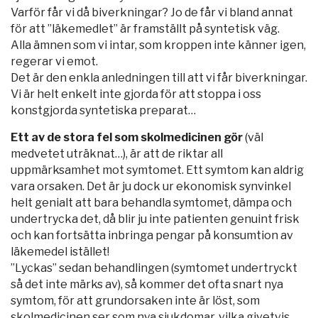
Varför får vi då biverkningar? Jo de får vi bland annat
för att ”läkemedlet” är framställt på syntetisk väg.
Alla ämnen som vi intar, som kroppen inte känner igen,
regerar vi emot.
Det är den enkla anledningen till att vi får biverkningar.
Vi är helt enkelt inte gjorda för att stoppa i oss
konstgjorda syntetiska preparat…
Ett av de stora fel som skolmedicinen gör
(väl
medvetet uträknat…), är att de riktar all
uppmärksamhet mot symtomet. Ett symtom kan aldrig
vara orsaken. Det är ju dock ur ekonomisk synvinkel
helt genialt att bara behandla symtomet, dämpa och
undertrycka det, då blir ju inte patienten genuint frisk
och kan fortsätta inbringa pengar på konsumtion av
läkemedel istället!
”Lyckas” sedan behandlingen (symtomet undertryckt
så det inte märks av), så kommer det ofta snart nya
symtom, för att grundorsaken inte är löst, som
skolmedicinen ser som nya sjukdomar, vilka givetvis