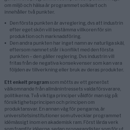
om miljö och hälsa är programmet solklart och
innehåller två punkter.
Den första punkten är avreglering, dvs att industrin
efter eget skön vill bestämma villkoren för sin
produktion och marknadsföring.
Den andra punkten har inget namn av naturliga skäl,
eftersom namnet står i konflikt med den första
punkten – den gäller reglering. Dvs industrin vill
fritas från de negativa konsekvenser som kan vara
följden av tillverkning eller bruk av deras produkter.
Ett enkelt program
som mötts av ett generöst
välkomnande från allmänintressets valda försvarare,
politikerna. Två viktiga principer våldför man sig på:
försiktighetsprincipen och principen om
produktansvar. En annan väg för pengarna, är
universitetsinstitutioner som utvecklar programmet
idémässigt inom en akademisk ram. Först lärda verk
som framför idéerna, sedan propagandister som för ut