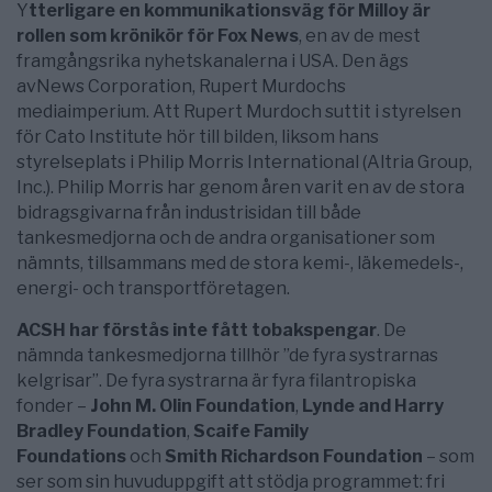
Y
tterligare en kommunikationsväg för Milloy är
rollen som krönikör för Fox News
, en av de mest
framgångsrika nyhetskanalerna i USA. Den ägs
avNews Corporation, Rupert Murdochs
mediaimperium. Att Rupert Murdoch suttit i styrelsen
för Cato Institute hör till bilden, liksom hans
styrelseplats i Philip Morris International (Altria Group,
Inc.). Philip Morris har genom åren varit en av de stora
bidragsgivarna från industrisidan till både
tankesmedjorna och de andra organisationer som
nämnts, tillsammans med de stora kemi-, läkemedels-,
energi- och transportföretagen.
ACSH har förstås inte fått tobakspengar
. De
nämnda tankesmedjorna tillhör ”de fyra systrarnas
kelgrisar”. De fyra systrarna är fyra filantropiska
fonder –
John M. Olin Foundation
,
Lynde and Harry
Bradley Foundation
,
Scaife Family
Foundations
och
Smith Richardson Foundation
– som
ser som sin huvuduppgift att stödja programmet: fri