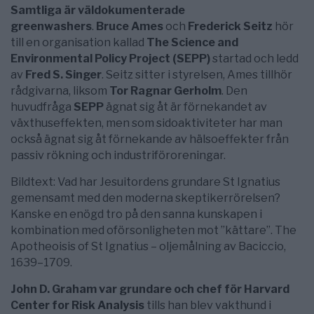
Samtliga är väldokumenterade
greenwashers
.
Bruce Ames
och
Frederick Seitz
hör
till en organisation kallad
The Science and
Environmental Policy Project (SEPP)
startad och ledd
av
Fred S. Singer
. Seitz sitter i styrelsen, Ames tillhör
rådgivarna, liksom
Tor Ragnar Gerholm
. Den
huvudfråga
SEPP
ägnat sig åt är förnekandet av
växthuseffekten, men som sidoaktiviteter har man
också ägnat sig åt förnekande av hälsoeffekter från
passiv rökning och industriföroreningar.
Bildtext: Vad har Jesuitordens grundare St Ignatius
gemensamt med den moderna skeptikerrörelsen?
Kanske en enögd tro på den sanna kunskapen i
kombination med oförsonligheten mot ”kättare”. The
Apotheoisis of St Ignatius – oljemålning av Baciccio,
1639–1709.
John D. Graham var grundare och chef för Harvard
Center for Risk Analysis
tills han blev vakthund i