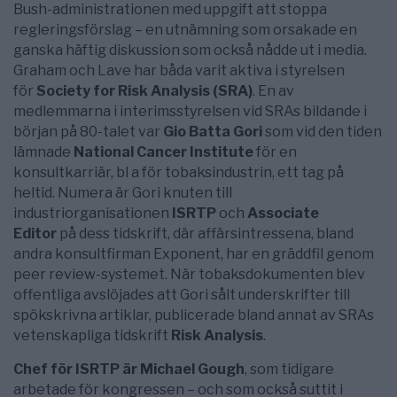
Bush-administrationen med uppgift att stoppa
regleringsförslag – en utnämning som orsakade en
ganska häftig diskussion som också nådde ut i media.
Graham och Lave har båda varit aktiva i styrelsen
för
Society for Risk Analysis (SRA)
. En av
medlemmarna i interimsstyrelsen vid SRAs bildande i
början på 80-talet var
Gio Batta Gori
som vid den tiden
lämnade
National Cancer Institute
för en
konsultkarriär, bl a för tobaksindustrin, ett tag på
heltid. Numera är Gori knuten till
industriorganisationen
ISRTP
och
Associate
Editor
på dess tidskrift, där affärsintressena, bland
andra konsultfirman Exponent, har en gräddfil genom
peer review-systemet. När tobaksdokumenten blev
offentliga avslöjades att Gori sålt underskrifter till
spökskrivna artiklar, publicerade bland annat av SRAs
vetenskapliga tidskrift
Risk Analysis
.
Chef för ISRTP är Michael Gough
, som tidigare
arbetade för kongressen – och som också suttit i