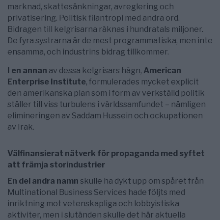
marknad, skattesänkningar, avreglering och
privatisering. Politisk filantropi med andra ord.
Bidragen till kelgrisarna räknas i hundratals miljoner.
De fyra systrarna är de mest programmatiska, men inte
ensamma, och industrins bidrag tillkommer.
I en annan
av dessa kelgrisars hägn,
American
Enterprise Institute
, formulerades mycket explicit
den amerikanska plan som i form av verkställd politik
ställer till viss turbulens i världssamfundet – nämligen
elimineringen av Saddam Hussein och ockupationen
av Irak.
Välfinansierat nätverk för propaganda med syftet
att främja storindustrier
En del andra namn
skulle ha dykt upp om spåret från
Multinational Business Services hade följts med
inriktning mot vetenskapliga och lobbyistiska
aktiviter, men i slutänden skulle det här aktuella