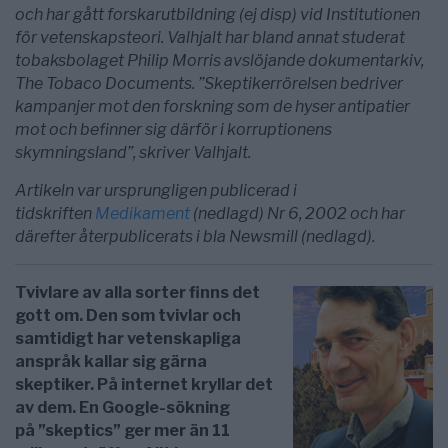
och har gått forskarutbildning (ej disp) vid Institutionen
för vetenskapsteori. Valhjalt har bland annat studerat
tobaksbolaget Philip Morris avslöjande dokumentarkiv,
The Tobaco Documents. ”Skeptikerrörelsen bedriver
kampanjer mot den forskning som de hyser antipatier
mot och befinner sig därför i korruptionens
skymningsland”, skriver Valhjalt.
Artikeln var ursprungligen publicerad i
tidskriften
Medikament
(nedlagd) Nr 6, 2002 och har
därefter återpublicerats i bla Newsmill (nedlagd).
Tvivlare av alla sorter finns det
gott om. Den som tvivlar och
samtidigt har vetenskapliga
anspråk kallar sig gärna
skeptiker. På internet kryllar det
av dem. En Google-sökning
på ”skeptics” ger mer än 11