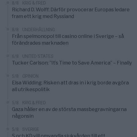
8/8
KRIG & FRED
Richard D. Wolff: Därför provocerar Europas ledare
fram ett krig med Ryssland
8/8
UNDERHÅLLNING
Från spelmonopol till casino online i Sverige – så
förändrades marknaden
6/8
UNITED STATES
Tucker Carlson: ”It’s Time to Save America” – Finally
5/8
OPINION
Elsa Widding: Risken att dras in i krig borde avgöra
all utrikespolitik
5/8
KRIG & FRED
Gaza håller en av de största massbegravningarna
någonsin
5/8
SVERIGE
S och KD vill omvandla sjukvården till ett