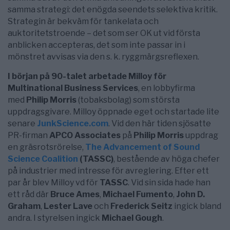
samma strategi: det enögda seendets selektiva kritik.
Strategin är bekväm för tankelata och
auktoritetstroende – det som ser OK ut vid första
anblicken accepteras, det som inte passar in i
mönstret avvisas via den s. k. ryggmärgsreflexen.
I början på 90-talet arbetade Milloy för
Multinational Business Services
, en lobbyfirma
med
Philip Morris
(tobaksbolag) som största
uppdragsgivare. Milloy öppnade eget och startade lite
senare
JunkScience.com
. Vid den här tiden sjösatte
PR-firman
APCO Associates
på
Philip Morris
uppdrag
en gräsrotsrörelse,
The Advancement of Sound
Science Coalition
(TASSC)
, bestående av höga chefer
på industrier med intresse för avreglering. Efter ett
par år blev Milloy vd för
TASSC
. Vid sin sida hade han
ett råd där
Bruce Ames
,
Michael Fumento
,
John D.
Graham
,
Lester Lave
och
Frederick Seitz
ingick bland
andra. I styrelsen ingick
Michael Gough
.