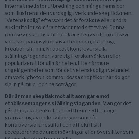
internet med stor utbredning och många hemsidor
som illustrerar den vardagligt verkande skepticismen.
”Vetenskaplig” eftersom det är forskare eller andra
auktoriteter som framträder med sitt tvivel. Denna
rörelse är skeptisk till förekomsten av utomjordiska
varelser, parapsykologiska fenomen, astrologi,
kreationism, mm. Knappast kontroversiella
ställningstaganden vare sig i forskarvärlden eller
populariserat för allmänheten. Lite närmare
angelägenheter som rör det vetenskapliga vetandet
om verkligheten kommer dessa skeptiker när de ger
sig in på miljö- och hälsofrågor.
Där är man skeptisk mot allt som går emot
etablissemangens ställningstaganden
. Man gör det
på ett mycket enkelt och rättframt sätt: enögd
granskning av undersökningar som når
kontroversiella resultat och ett okritiskt
accepterande av undersökningar eller översikter som