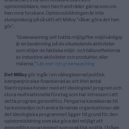
opinionsbildare, men han framträder gärna som om
han vore forskare. Opinionsbildningen är inte
slumpmässig på så sätt att Milloy ”råkar göra det han
gör”.
”Greenwashing (att tvätta miljögifter miljövänliga)
är en benämning på de vilseledande aktiviteter
som döljer de faktiska miljö- och hälsoeffekterna
av industrins aktiviteter och produkter, eller
riskerna.”
Läs mer om greenwashing
Det Milloy
gör ingår i en välregisserad politisk
kampanjrörelse finansierad av ett litet antal
filantropiska fonder med ett ideologiskt program och
stora multinationella företag som har intressen i att
detta program genomförs. Pengarna kanaliseras till
tankesmedjor och andra liknande organisationer där
det ideologiska programmet ligger till grund för den
opinionsbildning som ska göra det möjligt att
genomföra programmet som praktisk politik. I fråga