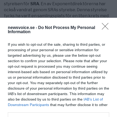
styrelsen för
SRA
. En av Exponentdirektörerna har
också vandrat genom SRAs styrelse. Denna styrelse
tycks ha varit en samlingsplats för en liten krets med
manipulativa ambitioner. Ames, Gough och Milloy är
newsvoice.se -
Do Not Process My Personal
rådgivare åt konsumentorganisationen ACSH, ledd
Information
av
Elisabeth Whelan
.
ACSH
har konsekvent genom åren, välfonderad av
If you wish to opt-out of the sale, sharing to third parties, or
industrin, drivit kampen mot regleringar. Whelan och
processing of your personal or sensitive information for
targeted advertising by us, please use the below opt-out
Gough skiljer sig från övriga genom att vara
section to confirm your selection. Please note that after your
tobaksmotståndare, men med åren har de
opt-out request is processed you may continue seeing
gemensamma intressena överbryggat den
interest-based ads based on personal information utilized by
motsättningen.
us or personal information disclosed to third parties prior to
your opt-out. You may separately opt-out of the further
Milloy och Gough
var båda knutna till den
disclosure of your personal information by third parties on the
konservativa tankesmedjan
Cato Institute
och har
IAB’s list of downstream participants. This information may
skrivit flera pamfletter och artiklar tillsammans. Det
also be disclosed by us to third parties on the
IAB’s List of
var Cato som lanserade Hayek och Friedman som
Downstream Participants
that may further disclose it to other
formulerade de ekonomiska principer som
Ronald
third parties.
Reagan
och
Margaret Thatcher
omsatte på 80-talet.