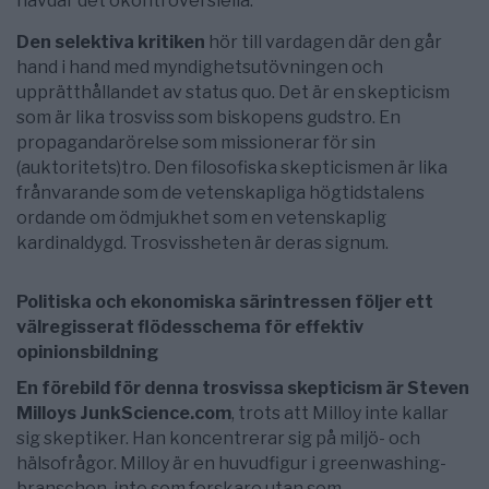
hävdar det okontroversiella.
Den selektiva kritiken
hör till vardagen där den går
hand i hand med myndighetsutövningen och
upprätthållandet av status quo. Det är en skepticism
som är lika trosviss som biskopens gudstro. En
propagandarörelse som missionerar för sin
(auktoritets)tro. Den filosofiska skepticismen är lika
frånvarande som de vetenskapliga högtidstalens
ordande om ödmjukhet som en vetenskaplig
kardinaldygd. Trosvissheten är deras signum.
Politiska och ekonomiska särintressen följer ett
välregisserat flödesschema för effektiv
opinionsbildning
En förebild för denna trosvissa skepticism är Steven
Milloys JunkScience.com
, trots att Milloy inte kallar
sig skeptiker. Han koncentrerar sig på miljö- och
hälsofrågor. Milloy är en huvudfigur i greenwashing-
branschen, inte som forskare utan som