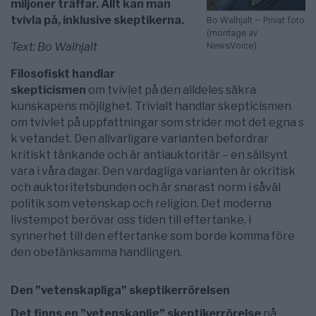
miljoner träffar. Allt kan man
tvivla på, inklusive skeptikerna.
Bo Walhjalt – Privat foto
(montage av
Text: Bo Walhjalt
NewsVoice)
Filosofiskt handlar
skepticismen
om tvivlet på den alldeles säkra
kunskapens möjlighet. Trivialt handlar skepticismen
om tvivlet på uppfattningar som strider mot det egna s
k vetandet. Den allvarligare varianten befordrar
kritiskt tänkande och är antiauktoritär – en sällsynt
vara i våra dagar. Den vardagliga varianten är okritisk
och auktoritetsbunden och är snarast norm i såväl
politik som vetenskap och religion. Det moderna
livstempot berövar oss tiden till eftertanke, i
synnerhet till den eftertanke som borde komma före
den obetänksamma handlingen.
Den ”vetenskapliga” skeptikerrörelsen
Det finns en ”vetenskaplig” skeptikerrörelse
på