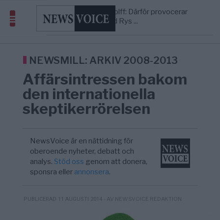
Richard D. Wolff: Därför provocerar
8/8
KRIG & FRED
—
Europas ledare fram ett krig med Rys ...
Från spelmonopol till casino online i
8/8
UNDERHÅLLNING
—
Sverige – så förändrades markna ...
Belarusian scientists identify
09:35
TECHNOLOGY
—
microorganism that could help break down pla ...
NEWSMILL: ARKIV 2008-2013
Affärsintressen bakom
den internationella
skeptikerrörelsen
NewsVoice är en nättidning för
oberoende nyheter, debatt och
analys.
Stöd oss
genom att donera,
sponsra eller
annonsera
.
- AV NEWSVOICE REDAKTION
PUBLICERAD 11 AUGUSTI 2014