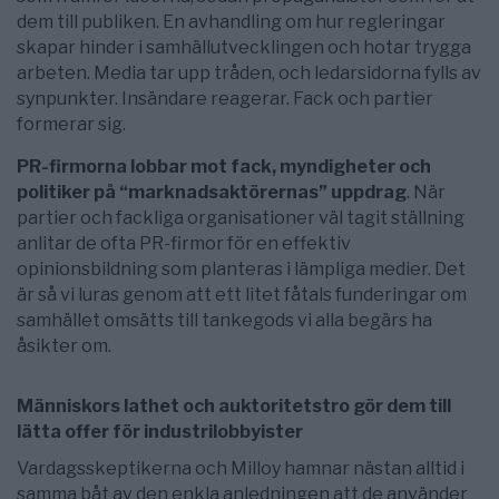
dem till publiken. En avhandling om hur regleringar
skapar hinder i samhällutvecklingen och hotar trygga
arbeten. Media tar upp tråden, och ledarsidorna fylls av
synpunkter. Insändare reagerar. Fack och partier
formerar sig.
PR-firmorna lobbar mot fack, myndigheter och
politiker på “marknadsaktörernas” uppdrag
. När
partier och fackliga organisationer väl tagit ställning
anlitar de ofta PR-firmor för en effektiv
opinionsbildning som planteras i lämpliga medier. Det
är så vi luras genom att ett litet fåtals funderingar om
samhället omsätts till tankegods vi alla begärs ha
åsikter om.
Människors lathet och auktoritetstro gör dem till
lätta offer för industrilobbyister
Vardagsskeptikerna och Milloy hamnar nästan alltid i
samma båt av den enkla anledningen att de använder