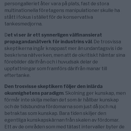
persongalleriet åter vara på plats, fast de stora
multinationella företagens manipulationer skulle ha
stått i fokus i stället för de konservativa
tankesmedjorna.
D
et vi ser är ett synnerligen välfinansierat
propagandanätverk för industrins väl
. De trosvissa
skeptikerna ingår knappast mer än undantagsvis i de
beskrivna nätverken, men att de okritiskt hämtar sina
förebilder därifrån och i huvudsak delar de
uppfattningar som framförs därifrån manar till
eftertanke.
Den trosvisse skeptikern följer den inlärda
okunnighetens paradigm
. Skolning ger kunskap, men
förmår inte skilja mellan det som är hållbar kunskap
och de tidsbundna fördomarna som just då (och nu)
betraktas som kunskap. Bara tiden skiljer den
egentliga kunskapskärnan från skalen av fördomar.
Ett av de områden som med tätast intervaller byter de