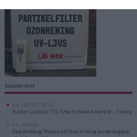
Senaste nytt
6/8
UNITED STATES
Tucker Carlson: ”It’s Time to Save America” – Finally
5/8
OPINION
Elsa Widding: Risken att dras in i krig borde avgöra