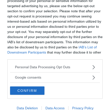
processing of your personal or sensitive information for
targeted advertising by us, please use the below opt-out
section to confirm your selection. Please note that after your
opt-out request is processed you may continue seeing
interest-based ads based on personal information utilized by
us or personal information disclosed to third parties prior to
your opt-out. You may separately opt-out of the further
disclosure of your personal information by third parties on the
IAB’s list of downstream participants. This information may
also be disclosed by us to third parties on the
IAB’s List of
Downstream Participants
that may further disclose it to other
third parties.
Please note that this website/app uses one or more Google
Personal Data Processing Opt Outs
services and may gather and store information including but
not limited to your visit or usage behaviour. You may click to
Google consents
grant or deny consent to Google and its third-party tags to
use your data for below specified purposes in below Google
CONFIRM
consent section.
Data Deletion
Data Access
Privacy Policy