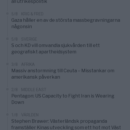
all utrikespolitik
5/8
KRIG & FRED
Gaza håller en av de största massbegravningarna
någonsin
5/8
SVERIGE
S och KD vill omvandla sjukvården till ett
geografiskt apartheidsystem
3/8
AFRIKA
Massiv anstormning till Ceuta – Misstankar om
amerikansk påverkan
2/8
MIDDLE EAST
Pentagon: US Capacity to Fight Iran is Wearing
Down
1/8
VÄRLDEN
Stephen Brawer: Västerländsk propaganda
framställer Kinas utveckling som ett hot mot Väst