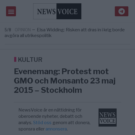
Massiv anstormning till Ceuta – Misstankar
3/8
AFRIKA
—
om amerikansk påverkan
Tucker Carlson: ”It’s Time to Save
6/8
UNITED STATES
—
America” – Finally
Elsa Widding: Risken att dras in i krig borde
5/8
OPINION
—
avgöra all utrikespolitik
Gaza håller en av de största
5/8
KRIG & FRED
—
massbegravningarna någonsin
S och KD vill omvandla sjukvården till ett
5/8
SVERIGE
—
geografiskt apartheidsystem
KULTUR
Massiv anstormning till Ceuta – Misstankar
3/8
AFRIKA
—
Evenemang: Protest mot
om amerikansk påverkan
Tucker Carlson: ”It’s Time to Save
6/8
UNITED STATES
—
GMO och Monsanto 23 maj
America” – Finally
2015 – Stockholm
NewsVoice är en nättidning för
oberoende nyheter, debatt och
analys.
Stöd oss
genom att donera,
sponsra eller
annonsera
.