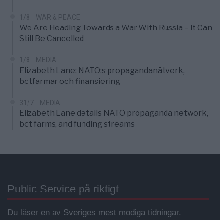
1/8
WAR & PEACE
We Are Heading Towards a War With Russia – It Can
Still Be Cancelled
1/8
MEDIA
Elizabeth Lane: NATO:s propagandanätverk,
botfarmar och finansiering
31/7
MEDIA
Elizabeth Lane details NATO propaganda network,
bot farms, and funding streams
Public Service på riktigt
Du läser en av Sveriges mest modiga tidningar.