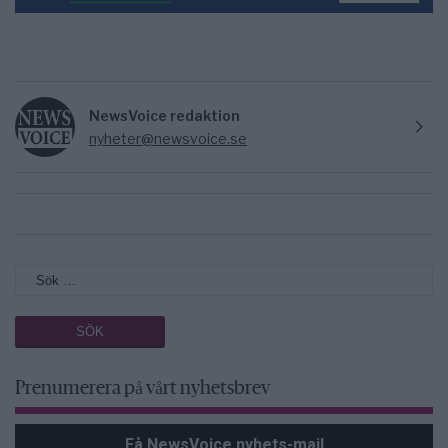
NewsVoice redaktion
nyheter@newsvoice.se
Prenumerera på vårt nyhetsbrev
Få NewsVoice nyhets-mail