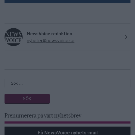
NewsVoice redaktion
nyheter@newsvoice.se
Prenumerera på vårt nyhetsbrev
Få NewsVoice nyhets-mail