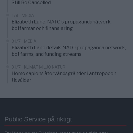
Still Be Cancelled
1/8
MEDIA
Elizabeth Lane: NATO:s propagandanätverk,
botfarmar och finansiering
31/7
MEDIA
Elizabeth Lane details NATO propaganda network,
bot farms, and funding streams
31/7
KLIMAT MILJÖ NATUR
Homo sapiens återvändsgränder i antropocen
tidsålder
Public Service på riktigt