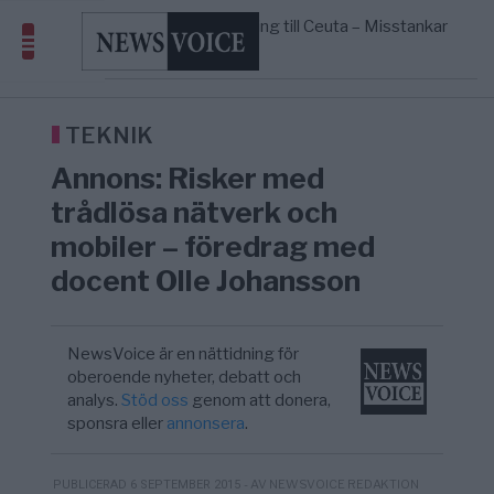
geografiskt apartheidsystem
Massiv anstormning till Ceuta – Misstankar
3/8
AFRIKA
—
om amerikansk påverkan
Pentagon: US Capacity to Fight Iran is
2/8
MIDDLE EAST
—
Wearing Down
Elsa Widding: Risken att dras in i krig
18:51
OPINION
—
borde avgöra all utrikespolitik
TEKNIK
Annons: Risker med
trådlösa nätverk och
mobiler – föredrag med
docent Olle Johansson
NewsVoice är en nättidning för
oberoende nyheter, debatt och
analys.
Stöd oss
genom att donera,
sponsra eller
annonsera
.
- AV NEWSVOICE REDAKTION
PUBLICERAD 6 SEPTEMBER 2015