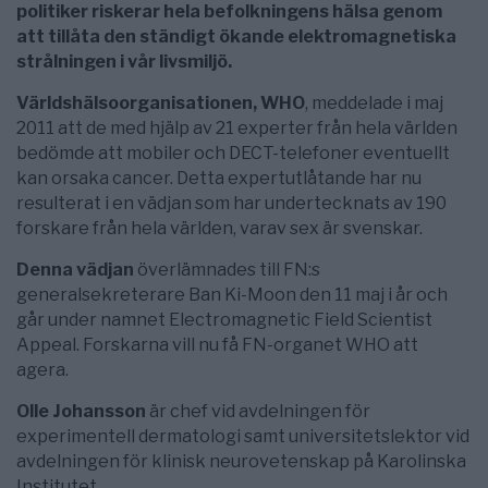
politiker riskerar hela befolkningens hälsa genom
att tillåta den ständigt ökande elektromagnetiska
strålningen i vår livsmiljö.
Världshälsoorganisationen, WHO
, meddelade i maj
2011 att de med hjälp av 21 experter från hela världen
bedömde att mobiler och DECT-telefoner eventuellt
kan orsaka cancer. Detta expertutlåtande har nu
resulterat i en vädjan som har undertecknats av 190
forskare från hela världen, varav sex är svenskar.
Denna vädjan
överlämnades till FN:s
generalsekreterare Ban Ki-Moon den 11 maj i år och
går under namnet Electromagnetic Field Scientist
Appeal. Forskarna vill nu få FN-organet WHO att
agera.
Olle Johansson
är chef vid avdelningen för
experimentell dermatologi samt universitetslektor vid
avdelningen för klinisk neurovetenskap på Karolinska
Institutet.