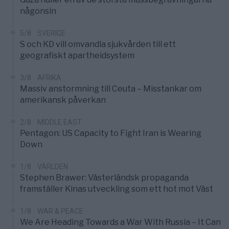
någonsin
5/8
SVERIGE
S och KD vill omvandla sjukvården till ett
geografiskt apartheidsystem
3/8
AFRIKA
Massiv anstormning till Ceuta – Misstankar om
amerikansk påverkan
2/8
MIDDLE EAST
Pentagon: US Capacity to Fight Iran is Wearing
Down
1/8
VÄRLDEN
Stephen Brawer: Västerländsk propaganda
framställer Kinas utveckling som ett hot mot Väst
1/8
WAR & PEACE
We Are Heading Towards a War With Russia – It Can