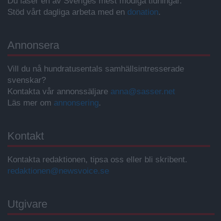
Du läser en av Sveriges mest modiga tidningar.
Stöd vårt dagliga arbeta med en
donation
.
Annonsera
Vill du nå hundratusentals samhällsintresserade
svenskar?
Kontakta vår annonssäljare
anna@sasser.net
Läs mer om
annonsering
.
Kontakt
Kontakta redaktionen, tipsa oss eller bli skribent.
redaktionen@newsvoice.se
Utgivare