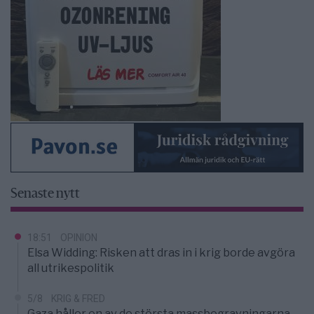
Senaste nytt
18:51
OPINION
Elsa Widding: Risken att dras in i krig borde avgöra
all utrikespolitik
5/8
KRIG & FRED
Gaza håller en av de största massbegravningarna