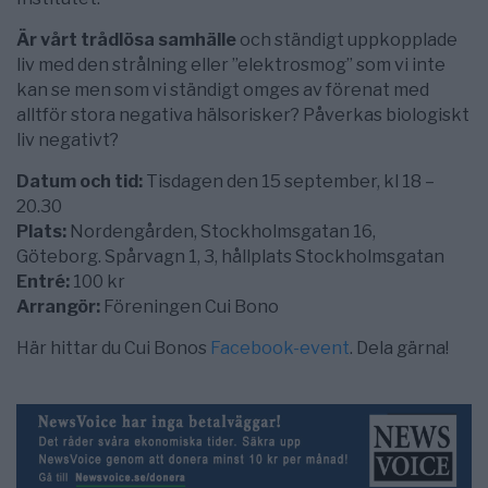
Är vårt trådlösa samhälle
och ständigt uppkopplade
liv med den strålning eller ”elektrosmog” som vi inte
kan se men som vi ständigt omges av förenat med
alltför stora negativa hälsorisker? Påverkas biologiskt
liv negativt?
Datum och tid:
Tisdagen den 15 september, kl 18 –
20.30
Plats:
Nordengården, Stockholmsgatan 16,
Göteborg. Spårvagn 1, 3, hållplats Stockholmsgatan
Entré:
100 kr
Arrangör:
Föreningen Cui Bono
Här hittar du Cui Bonos
Facebook-event
. Dela gärna!