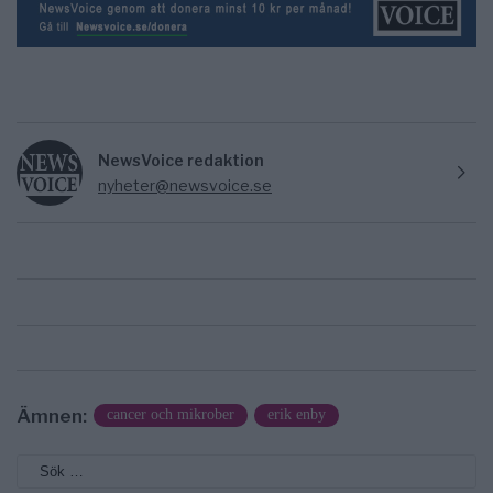
NewsVoice redaktion
nyheter@newsvoice.se
Ämnen:
cancer och mikrober
erik enby