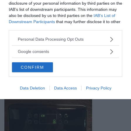
disclosure of your personal information by third parties on the
IAB’s list of downstream participants. This information may
also be disclosed by us to third parties on the
IAB’s List of
Downstream Participants
that may further disclose it to other
third parties.
Please note that this website/app uses one or more Google
Personal Data Processing Opt Outs
services and may gather and store information including but
not limited to your visit or usage behaviour. You may click to
Google consents
grant or deny consent to Google and its third-party tags to
use your data for below specified purposes in below Google
CONFIRM
consent section.
Data Deletion
Data Access
Privacy Policy