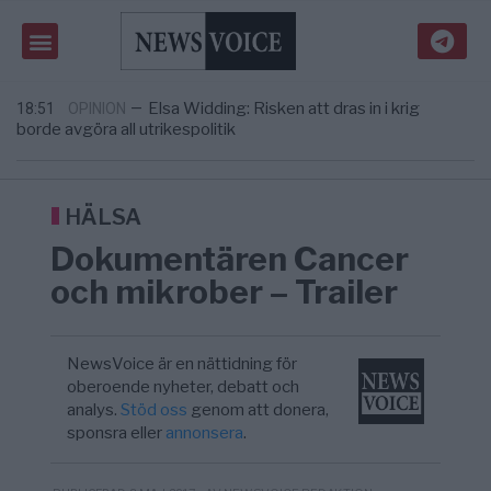
Pentagon: US Capacity to Fight Iran is
2/8
MIDDLE EAST
—
Wearing Down
Elsa Widding: Risken att dras in i krig
18:51
OPINION
—
borde avgöra all utrikespolitik
Gaza håller en av de största
5/8
KRIG & FRED
—
massbegravningarna någonsin
S och KD vill omvandla sjukvården till ett
5/8
SVERIGE
—
geografiskt apartheidsystem
HÄLSA
Massiv anstormning till Ceuta – Misstankar
3/8
AFRIKA
—
Dokumentären Cancer
om amerikansk påverkan
Pentagon: US Capacity to Fight Iran is
2/8
MIDDLE EAST
—
och mikrober – Trailer
Wearing Down
Elsa Widding: Risken att dras in i krig
18:51
OPINION
—
borde avgöra all utrikespolitik
NewsVoice är en nättidning för
oberoende nyheter, debatt och
analys.
Stöd oss
genom att donera,
sponsra eller
annonsera
.