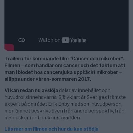
Trailern för kommande film ”Cancer och mikrober”.
Filmen – som handlar om cancer och det faktum att
man i blodet hos cancersjuka upptäckt mikrober –
släpps under våren-sommaren 2017.
Vi kan redan nu avslöja
delar av innehållet och
huvudrollsinnehavarna. Självklart är Sveriges främste
expert på området Erik Enby med som huvudperson,
men ämnet beskrivs även från andra perspektiv, från
människor runt omkring i världen.
Läs mer om filmen och hur du kan stödja