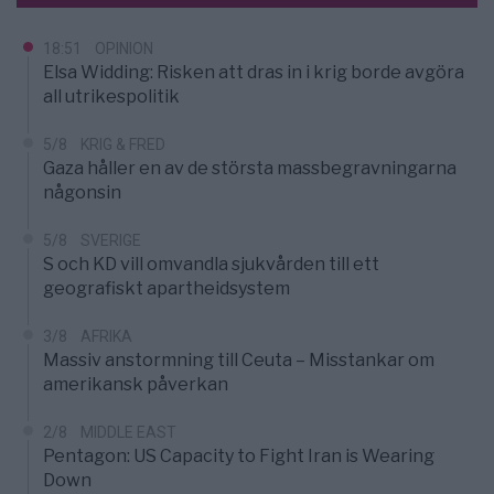
18:51
OPINION
Elsa Widding: Risken att dras in i krig borde avgöra
all utrikespolitik
5/8
KRIG & FRED
Gaza håller en av de största massbegravningarna
någonsin
5/8
SVERIGE
S och KD vill omvandla sjukvården till ett
geografiskt apartheidsystem
3/8
AFRIKA
Massiv anstormning till Ceuta – Misstankar om
amerikansk påverkan
2/8
MIDDLE EAST
Pentagon: US Capacity to Fight Iran is Wearing
Down