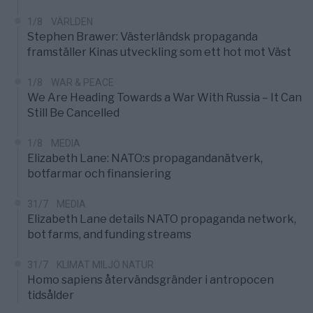
1/8
VÄRLDEN
Stephen Brawer: Västerländsk propaganda
framställer Kinas utveckling som ett hot mot Väst
1/8
WAR & PEACE
We Are Heading Towards a War With Russia – It Can
Still Be Cancelled
1/8
MEDIA
Elizabeth Lane: NATO:s propagandanätverk,
botfarmar och finansiering
31/7
MEDIA
Elizabeth Lane details NATO propaganda network,
bot farms, and funding streams
31/7
KLIMAT MILJÖ NATUR
Homo sapiens återvändsgränder i antropocen
tidsålder