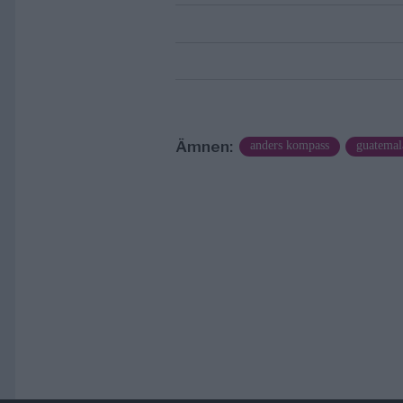
Ämnen:
anders kompass
guatemal