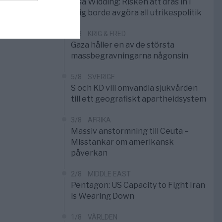
Elsa Widding: Risken att dras in i
krig borde avgöra all utrikespolitik
5/8
KRIG & FRED
Gaza håller en av de största
massbegravningarna någonsin
5/8
SVERIGE
S och KD vill omvandla sjukvården
till ett geografiskt apartheidsystem
3/8
AFRIKA
Massiv anstormning till Ceuta –
Misstankar om amerikansk
påverkan
2/8
MIDDLE EAST
Pentagon: US Capacity to Fight Iran
is Wearing Down
1/8
VÄRLDEN