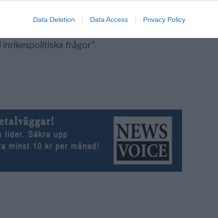
e”,
säger Guatemalas utrikesminister Sandra
Data Deletion
Data Access
Privacy Policy
tt kalla tillbaka sin ambassadör från
 i inrikespolitiska frågor”
.