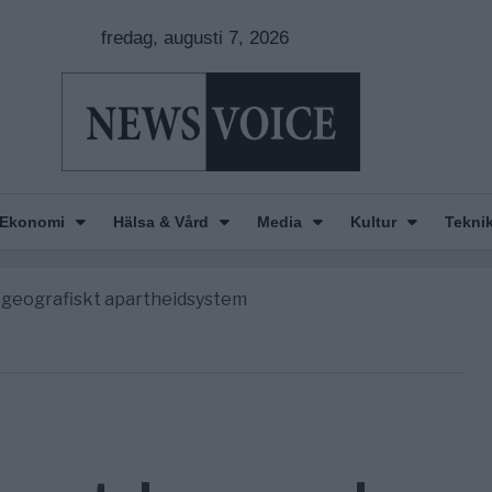
fredag, augusti 7, 2026
nkar om amerikansk påverkan
e America” – Finally
Ekonomi
Hälsa & Vård
Media
Kultur
Tekni
de avgöra all utrikespolitik
gravningarna någonsin
tt geografiskt apartheidsystem
nkar om amerikansk påverkan
e America” – Finally