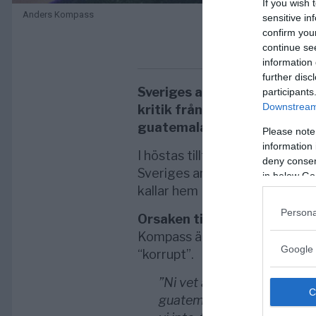
If you wish 
Anders Kompass
sensitive in
confirm you
continue se
information 
further disc
Sveriges ambassadör till G
participants
Downstream 
kritik från Guatemalas reger
guatemalanska samhället är
Please note
information 
I höstas tillträdde den förre 
deny consent
Sveriges ambassadör till Guat
in below Go
kallar hem Kompass.
Persona
Orsaken till dispyten mellan
Kompass är ett uttalande frå
Google 
“korrupt”.
”Ni vet alla mycket väl at
guatemalanska samhället är