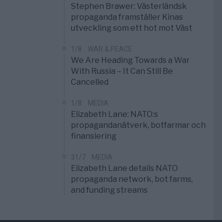
Stephen Brawer: Västerländsk
propaganda framställer Kinas
utveckling som ett hot mot Väst
1/8
WAR & PEACE
We Are Heading Towards a War
With Russia – It Can Still Be
Cancelled
1/8
MEDIA
Elizabeth Lane: NATO:s
propagandanätverk, botfarmar och
finansiering
31/7
MEDIA
Elizabeth Lane details NATO
propaganda network, bot farms,
and funding streams