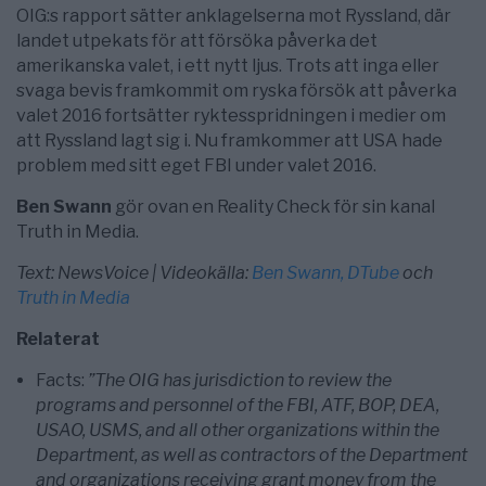
OIG:s rapport sätter anklagelserna mot Ryssland, där
landet utpekats för att försöka påverka det
amerikanska valet, i ett nytt ljus. Trots att inga eller
svaga bevis framkommit om ryska försök att påverka
valet 2016 fortsätter ryktesspridningen i medier om
att Ryssland lagt sig i. Nu framkommer att USA hade
problem med sitt eget FBI under valet 2016.
Ben Swann
gör ovan en Reality Check för sin kanal
Truth in Media.
Text: NewsVoice | Videokälla:
Ben Swann, DTube
och
Truth in Media
Relaterat
Facts:
”The OIG has jurisdiction to review the
programs and personnel of the FBI, ATF, BOP, DEA,
USAO, USMS, and all other organizations within the
Department, as well as contractors of the Department
and organizations receiving grant money from the