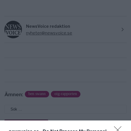
NewsVoice redaktion
nyheter@newsvoice.se
Ämnen:
ben swann
oig-rapporten