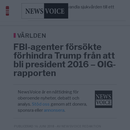
massbegravningarna någonsin
S och KD vill omvandla sjukvården till ett
5/8
SVERIGE
—
geografiskt apartheidsystem
Massiv anstormning till Ceuta – Misstankar
3/8
AFRIKA
—
om amerikansk påverkan
Tucker Carlson: ”It’s Time to Save
12:14
UNITED STATES
—
America” – Finally
VÄRLDEN
FBI-agenter försökte
förhindra Trump från att
bli president 2016 – OIG-
rapporten
NewsVoice är en nättidning för
oberoende nyheter, debatt och
analys.
Stöd oss
genom att donera,
sponsra eller
annonsera
.
- AV NEWSVOICE REDAKTION
PUBLICERAD 16 JUNI 2018