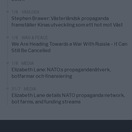
1/8
VÄRLDEN
Stephen Brawer: Västerländsk propaganda
framställer Kinas utveckling som ett hot mot Väst
1/8
WAR & PEACE
We Are Heading Towards a War With Russia – It Can
Still Be Cancelled
1/8
MEDIA
Elizabeth Lane: NATO:s propagandanätverk,
botfarmar och finansiering
31/7
MEDIA
Elizabeth Lane details NATO propaganda network,
bot farms, and funding streams