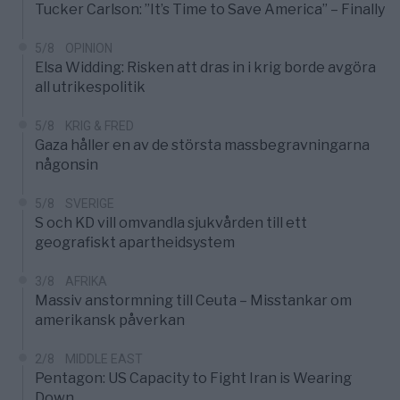
Tucker Carlson: ”It’s Time to Save America” – Finally
5/8
OPINION
Elsa Widding: Risken att dras in i krig borde avgöra
all utrikespolitik
5/8
KRIG & FRED
Gaza håller en av de största massbegravningarna
någonsin
5/8
SVERIGE
S och KD vill omvandla sjukvården till ett
geografiskt apartheidsystem
3/8
AFRIKA
Massiv anstormning till Ceuta – Misstankar om
amerikansk påverkan
2/8
MIDDLE EAST
Pentagon: US Capacity to Fight Iran is Wearing
Down