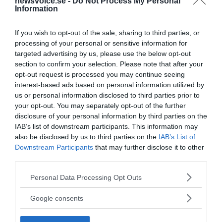
newsvoice.se -
Do Not Process My Personal
Information
Prenumerera på vårt nyhetsbrev
If you wish to opt-out of the sale, sharing to third parties, or
Få NewsVoice nyhets-mail
processing of your personal or sensitive information for
targeted advertising by us, please use the below opt-out
section to confirm your selection. Please note that after your
opt-out request is processed you may continue seeing
interest-based ads based on personal information utilized by
us or personal information disclosed to third parties prior to
your opt-out. You may separately opt-out of the further
disclosure of your personal information by third parties on the
IAB’s list of downstream participants. This information may
also be disclosed by us to third parties on the
IAB’s List of
Downstream Participants
that may further disclose it to other
ANNONSER
third parties.
Please note that this website/app uses one or more Google
Personal Data Processing Opt Outs
services and may gather and store information including but
not limited to your visit or usage behaviour. You may click to
Google consents
grant or deny consent to Google and its third-party tags to
use your data for below specified purposes in below Google