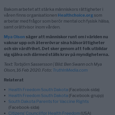
Bakom arbetet att stärka människors rättigheter i
våren finns organisationen
Healthchoice.org
som
arbetar med frågor som berör mental och fysisk hälsa,
samt orättvisor inom vården.
Mya Olson
säger att människor runt om i världen nu
vaknar upp och återerövrar sina hälsorättigheter
och sin vårdfrihet. Det sker genom att folk utbildar
sig själva och därmed ställs krav på myndigheterna.
Text: Torbjörn Sassersson | Bild: Ben Swann och Mya
Olson, 16 Feb 2020. Foto:
TruthInMedia.com
Relaterat
Health Freedom South Dakota
(Facebook-sida)
Health Freedom South Dakota
(Facebook-grupp)
South Dakota Parents for Vaccine Rights
(Facebook-sida)
Citizens’ Council for Health Freedom
(USA)