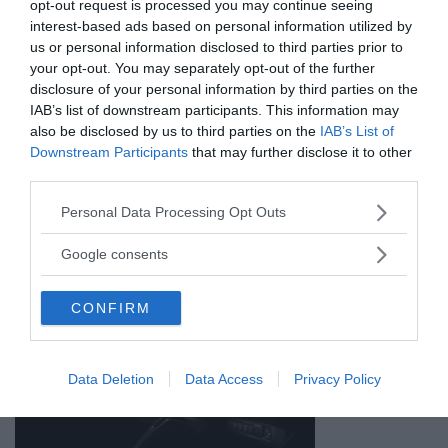
opt-out request is processed you may continue seeing
ANNONSER
interest-based ads based on personal information utilized by
us or personal information disclosed to third parties prior to
your opt-out. You may separately opt-out of the further
disclosure of your personal information by third parties on the
IAB’s list of downstream participants. This information may
also be disclosed by us to third parties on the
IAB’s List of
Downstream Participants
that may further disclose it to other
third parties.
Please note that this website/app uses one or more Google
Personal Data Processing Opt Outs
services and may gather and store information including but
not limited to your visit or usage behaviour. You may click to
Google consents
grant or deny consent to Google and its third-party tags to
use your data for below specified purposes in below Google
CONFIRM
consent section.
Data Deletion
Data Access
Privacy Policy