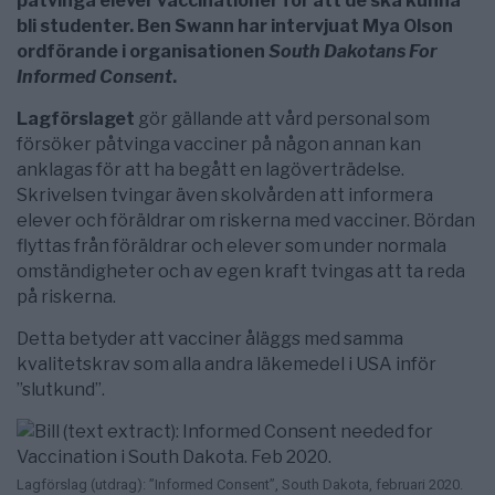
påtvinga elever vaccinationer för att de ska kunna
bli studenter. Ben Swann har intervjuat Mya Olson
ordförande i organisationen
South Dakotans For
Informed Consent
.
Lagförslaget
gör gällande att vård personal som
försöker påtvinga vacciner på någon annan kan
anklagas för att ha begått en lagöverträdelse.
Skrivelsen tvingar även skolvården att informera
elever och föräldrar om riskerna med vacciner. Bördan
flyttas från föräldrar och elever som under normala
omständigheter och av egen kraft tvingas att ta reda
på riskerna.
Detta betyder att vacciner åläggs med samma
kvalitetskrav som alla andra läkemedel i USA inför
”slutkund”.
Lagförslag (utdrag): ”Informed Consent”, South Dakota, februari 2020.