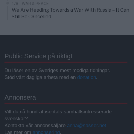
1/8
WAR & PEACE
We Are Heading Towards a War With Russia – It Can
Still Be Cancelled
Public Service på riktigt
Du läser en av Sveriges mest modiga tidningar.
Stöd vårt dagliga arbeta med en
donation
.
Annonsera
Vill du nå hundratusentals samhällsintresserade
svenskar?
Kontakta vår annonssäljare
anna@sasser.net
Läs mer om
annonsering
.