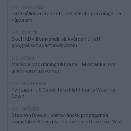
5/8
KRIG & FRED
Gaza håller en av de största massbegravningarna
någonsin
5/8
SVERIGE
S och KD vill omvandla sjukvården till ett
geografiskt apartheidsystem
3/8
AFRIKA
Massiv anstormning till Ceuta – Misstankar om
amerikansk påverkan
2/8
MIDDLE EAST
Pentagon: US Capacity to Fight Iran is Wearing
Down
1/8
VÄRLDEN
Stephen Brawer: Västerländsk propaganda
framställer Kinas utveckling som ett hot mot Väst