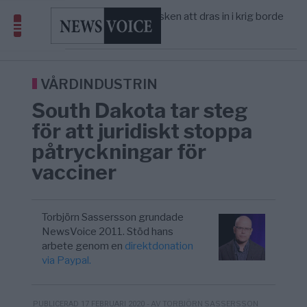
America” – Finally
Elsa Widding: Risken att dras in i krig borde
5/8
OPINION
—
avgöra all utrikespolitik
Gaza håller en av de största
5/8
KRIG & FRED
—
massbegravningarna någonsin
Richard D. Wolff: Därför provocerar
11:43
KRIG & FRED
—
Europas ledare fram ett krig med Rys ...
VÅRDINDUSTRIN
South Dakota tar steg
för att juridiskt stoppa
påtryckningar för
vacciner
Torbjörn Sassersson grundade
NewsVoice 2011. Stöd hans
arbete genom en
direktdonation
via Paypal.
- AV TORBJÖRN SASSERSSON
PUBLICERAD 17 FEBRUARI 2020