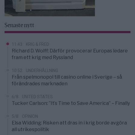
Senaste nytt
11:43
KRIG & FRED
Richard D. Wolff: Därför provocerar Europas ledare
fram ett krig med Ryssland
10:52
UNDERHÅLLNING
Från spelmonopol till casino online i Sverige – så
förändrades marknaden
6/8
UNITED STATES
Tucker Carlson: ”It’s Time to Save America” – Finally
5/8
OPINION
Elsa Widding: Risken att dras in i krig borde avgöra
all utrikespolitik