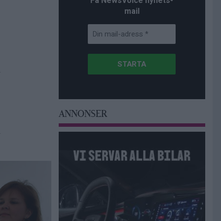
Få NewsVoice nyhets-
mail
ANNONSER