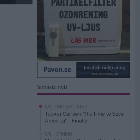
Senaste nytt
6/8
UNITED STATES
Tucker Carlson: ”It’s Time to Save
America” – Finally
5/8
OPINION