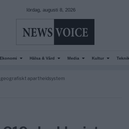
lördag, augusti 8, 2026
nkar om amerikansk påverkan
America” – Finally
Ekonomi
Hälsa & Vård
Media
Kultur
Tekni
de avgöra all utrikespolitik
gravningarna någonsin
tt geografiskt apartheidsystem
nkar om amerikansk påverkan
America” – Finally