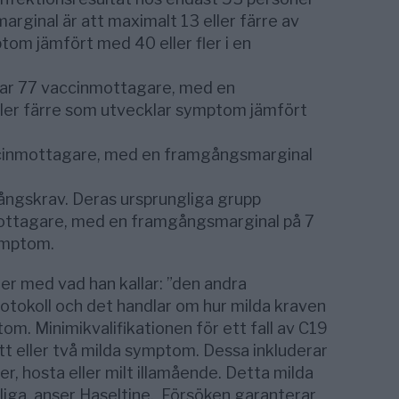
ginal är att maximalt 13 eller färre av
om jämfört med 40 eller fler i en
rar 77 vaccinmottagare, med en
ler färre som utvecklar symptom jämfört
cinmottagare, med en framgångsmarginal
ångskrav. Deras ursprungliga grupp
mottagare, med en framgångsmarginal på 7
ymptom.
er med vad han kallar: ”den andra
otokoll och det handlar om hur milda kraven
m. Minimikvalifikationen för ett fall av C19
tt eller två milda symptom. Dessa inkluderar
, hosta eller milt illamående. Detta milda
kliga, anser Haseltine. Försöken garanterar