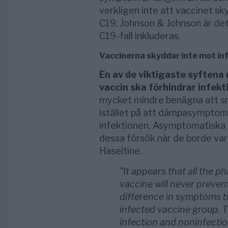
verkligen inte att vaccinet s
C19. Johnson & Johnson är det
C19-fall inkluderas.
Vaccinerna skyddar inte mot in
En av de viktigaste syftena m
vaccin ska förhindrar infekt
mycket mindre benägna att sm
istället på att dämpasymptom p
infektionen. Asymptomatiska i
dessa försök när de borde va
Haseltine.
”It appears that all the 
vaccine will never prevent 
difference in symptoms b
infected vaccine group. 
infection and noninfectio