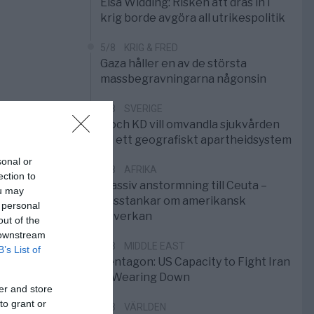
Elsa Widding: Risken att dras in i
krig borde avgöra all utrikespolitik
5/8
KRIG & FRED
Gaza håller en av de största
massbegravningarna någonsin
5/8
SVERIGE
S och KD vill omvandla sjukvården
till ett geografiskt apartheidsystem
sonal or
3/8
AFRIKA
ection to
Massiv anstormning till Ceuta –
ou may
Misstankar om amerikansk
 personal
påverkan
out of the
 downstream
2/8
MIDDLE EAST
B’s List of
Pentagon: US Capacity to Fight Iran
is Wearing Down
er and store
to grant or
1/8
VÄRLDEN