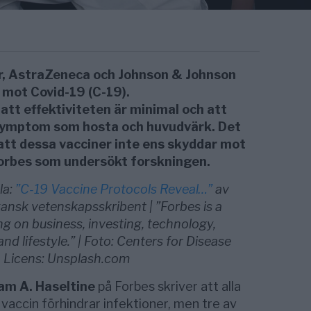
, AstraZeneca och Johnson & Johnson
 mot Covid-19 (C-19).
att effektiviteten är minimal och att
 symptom som hosta och huvudvärk. Det
tt dessa vacciner inte ens skyddar mot
 Forbes som undersökt forskningen.
la:
”C-19 Vaccine Protocols Reveal…”
av
kansk vetenskapsskribent | ”
Forbes is a
g on business, investing, technology,
nd lifestyle.”
| Foto: Centers for Disease
. Licens: Unsplash.com
am A. Haseltine
på Forbes skriver att alla
 vaccin förhindrar infektioner, men tre av