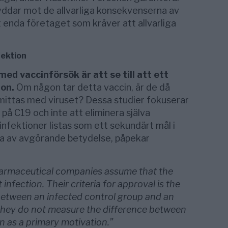
kyddar mot de allvarliga konsekvenserna av
 enda företaget som kräver att allvarliga
fektion
ed vaccinförsök är att se till att ett
ion.
Om någon tar detta vaccin, är de då
ittas med viruset? Dessa studier fokuserar
å C19 och inte att eliminera själva
nfektioner listas som ett sekundärt mål i
ra av avgörande betydelse, påpekar
pharmaceutical companies assume that the
infection. Their criteria for approval is the
etween an infected control group and an
They do not measure the difference between
n as a primary motivation.”