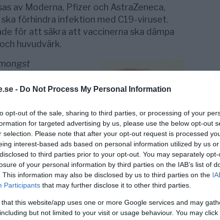
sas av Moderna, Pfizer och AstraZeneca,
 ska förhindra infektion med C19-viruset.
ade för att säkra att vaccinerna ska dämpa
och huvudvärk.
amongst
SARS-CoV-2
conclusion
.se -
Do Not Process My Personal Information
t expected
y modify
to opt-out of the sale, sharing to third parties, or processing of your per
formation for targeted advertising by us, please use the below opt-out s
ed.”
r selection. Please note that after your opt-out request is processed y
ve vaccine
eing interest-based ads based on personal information utilized by us or
disclosed to third parties prior to your opt-out. You may separately opt-
if infected.
losure of your personal information by third parties on the IAB’s list of
tocols—
. This information may also be disclosed by us to third parties on the
IA
traZeneca—
Participants
that may further disclose it to other third parties.
vaccine
 that this website/app uses one or more Google services and may gath
nly that
including but not limited to your visit or usage behaviour. You may click 
symptoms