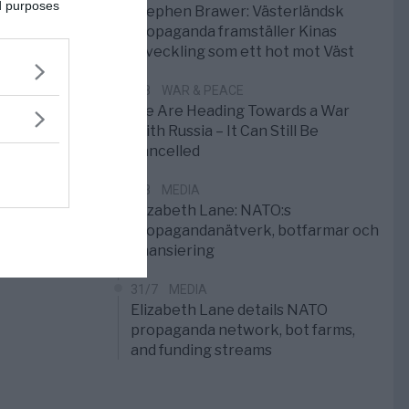
ed purposes
Stephen Brawer: Västerländsk
propaganda framställer Kinas
utveckling som ett hot mot Väst
1/8
WAR & PEACE
We Are Heading Towards a War
With Russia – It Can Still Be
Cancelled
1/8
MEDIA
Elizabeth Lane: NATO:s
propagandanätverk, botfarmar och
finansiering
31/7
MEDIA
Elizabeth Lane details NATO
propaganda network, bot farms,
and funding streams