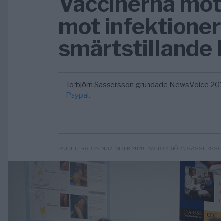
Vaccinerna mot
mot infektioner
smärtstillande
Torbjörn Sassersson grundade NewsVoice 20
Paypal.
- AV TORBJÖRN SASSERSS
PUBLICERAD 27 NOVEMBER 2020