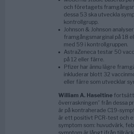
och företagets framgångsmar
dessa 53 ska utveckla sympt
kontrollgrupp.
Johnson & Johnson analyse
framgångsmarginal på 18 el
med 59 i kontrollgruppen.
AstraZeneca testar 50 vac
på 12 eller färre.
Pfizer har ännu lägre framg
inkluderar blott 32 vaccin
eller färre som utvecklar s
William A. Haseltine
fortsätt
överraskningen” från dessa pr
är på kontraherade C19-sympto
är ett positivt PCR-test och e
symptom som: huvudvärk, feber
symptom är långt ifrån tillräc