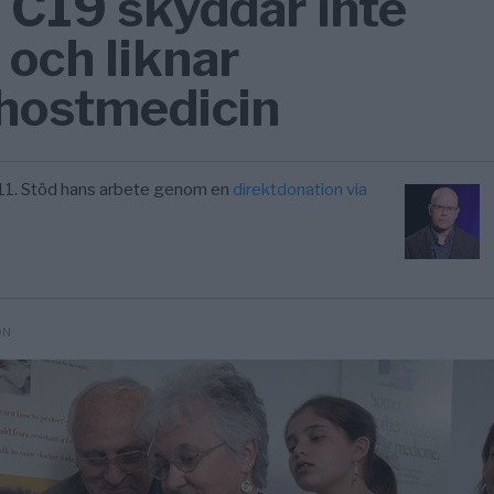
 C19 skyddar inte
 och liknar
 hostmedicin
11. Stöd hans arbete genom en
direktdonation via
ON