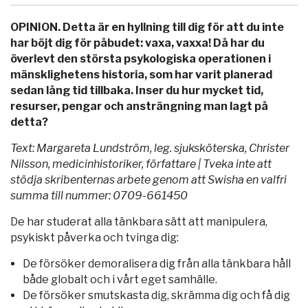
OPINION. Detta är en hyllning till dig för att du inte
har böjt dig för påbudet: vaxa, vaxxa! Då har du
överlevt den största psykologiska operationen i
mänsklighetens historia, som har varit planerad
sedan lång tid tillbaka. Inser du hur mycket tid,
resurser, pengar och ansträngning man lagt på
detta?
Text: Margareta Lundström, leg. sjuksköterska, Christer
Nilsson, medicinhistoriker, författare | Tveka inte att
stödja skribenternas arbete genom att Swisha en valfri
summa till nummer: 0709-661450
De har studerat alla tänkbara sätt att manipulera,
psykiskt påverka och tvinga dig:
De försöker demoralisera dig från alla tänkbara håll
både globalt och i vårt eget samhälle.
De försöker smutskasta dig, skrämma dig och få dig