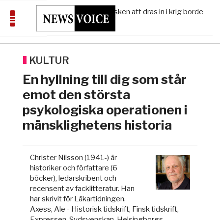
avgöra all utrikespolitik
Gaza håller en av de största
5/8
KRIG & FRED
—
massbegravningarna någonsin
S och KD vill omvandla sjukvården till ett
5/8
SVERIGE
—
geografiskt apartheidsystem
Massiv anstormning till Ceuta – Misstankar
3/8
AFRIKA
—
KULTUR
om amerikansk påverkan
Tucker Carlson: ”It’s Time to Save
6/8
UNITED STATES
—
En hyllning till dig som står
America” – Finally
emot den största
psykologiska operationen i
mänsklighetens historia
Christer Nilsson (1941-) är
historiker och författare (6
böcker), ledarskribent och
recensent av facklitteratur. Han
har skrivit för Läkartidningen,
Axess, Ale - Historisk tidskrift, Finsk tidskrift,
Expressen, Sydsvenskan, Helsingborgs