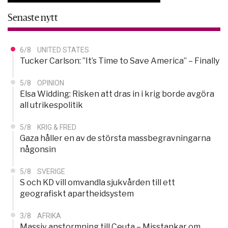
Senaste nytt
6/8
UNITED STATES
Tucker Carlson: ”It’s Time to Save America” – Finally
5/8
OPINION
Elsa Widding: Risken att dras in i krig borde avgöra
all utrikespolitik
5/8
KRIG & FRED
Gaza håller en av de största massbegravningarna
någonsin
5/8
SVERIGE
S och KD vill omvandla sjukvården till ett
geografiskt apartheidsystem
3/8
AFRIKA
Massiv anstormning till Ceuta – Misstankar om