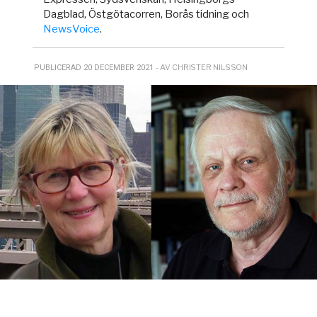
Dagblad, Östgötacorren, Borås tidning och
NewsVoice
.
- AV CHRISTER NILSSON
PUBLICERAD 20 DECEMBER 2021