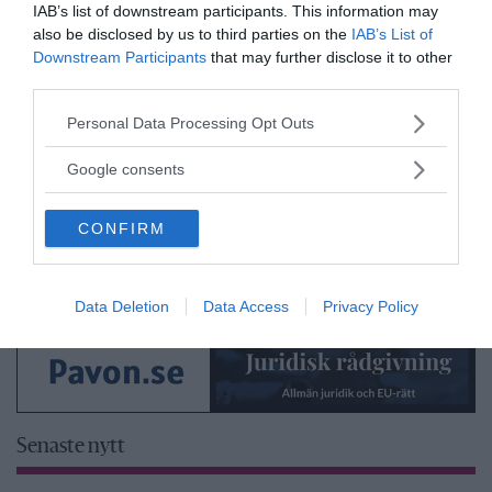
IAB’s list of downstream participants. This information may
also be disclosed by us to third parties on the
IAB’s List of
Downstream Participants
that may further disclose it to other
third parties.
Please note that this website/app uses one or more Google
Personal Data Processing Opt Outs
services and may gather and store information including but
not limited to your visit or usage behaviour. You may click to
Google consents
grant or deny consent to Google and its third-party tags to
use your data for below specified purposes in below Google
CONFIRM
consent section.
Data Deletion
Data Access
Privacy Policy
Senaste nytt