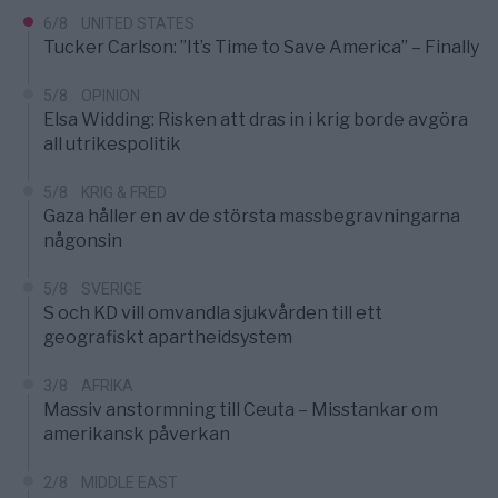
6/8
UNITED STATES
Tucker Carlson: ”It’s Time to Save America” – Finally
5/8
OPINION
Elsa Widding: Risken att dras in i krig borde avgöra
all utrikespolitik
5/8
KRIG & FRED
Gaza håller en av de största massbegravningarna
någonsin
5/8
SVERIGE
S och KD vill omvandla sjukvården till ett
geografiskt apartheidsystem
3/8
AFRIKA
Massiv anstormning till Ceuta – Misstankar om
amerikansk påverkan
2/8
MIDDLE EAST