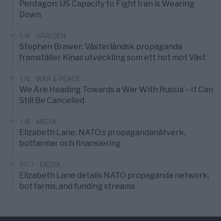
Pentagon: US Capacity to Fight Iran is Wearing
Down
1/8
VÄRLDEN
Stephen Brawer: Västerländsk propaganda
framställer Kinas utveckling som ett hot mot Väst
1/8
WAR & PEACE
We Are Heading Towards a War With Russia – It Can
Still Be Cancelled
1/8
MEDIA
Elizabeth Lane: NATO:s propagandanätverk,
botfarmar och finansiering
31/7
MEDIA
Elizabeth Lane details NATO propaganda network,
bot farms, and funding streams