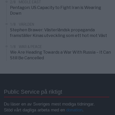
2/8
MIDDLE EAST
Pentagon: US Capacity to Fight Iran is Wearing
Down
1/8
VÄRLDEN
Stephen Brawer: Västerländsk propaganda
framställer Kinas utveckling som ett hot mot Väst
1/8
WAR & PEACE
We Are Heading Towards a War With Russia – It Can
Still Be Cancelled
Public Service på riktigt
Du läser en av Sveriges mest modiga tidningar.
Stöd vårt dagliga arbeta med en
donation
.