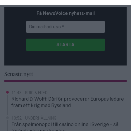
Få NewsVoice nyhets-mail
Senaste nytt
11:43
KRIG & FRED
Richard D. Wolff: Därför provocerar Europas ledare
fram ett krig med Ryssland
10:52
UNDERHÅLLNING
Från spelmonopol till casino online i Sverige – så
förändrades marknaden