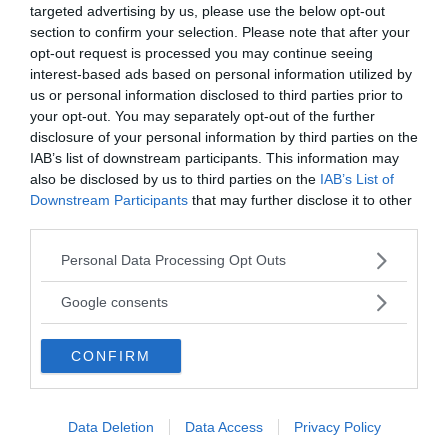
targeted advertising by us, please use the below opt-out
section to confirm your selection. Please note that after your
NewsVoice redaktion
opt-out request is processed you may continue seeing
nyheter@newsvoice.se
interest-based ads based on personal information utilized by
us or personal information disclosed to third parties prior to
your opt-out. You may separately opt-out of the further
disclosure of your personal information by third parties on the
IAB’s list of downstream participants. This information may
also be disclosed by us to third parties on the
IAB’s List of
Downstream Participants
that may further disclose it to other
third parties.
Please note that this website/app uses one or more Google
Personal Data Processing Opt Outs
services and may gather and store information including but
Ämnen:
iran
israel
not limited to your visit or usage behaviour. You may click to
Google consents
grant or deny consent to Google and its third-party tags to
use your data for below specified purposes in below Google
CONFIRM
consent section.
Data Deletion
Data Access
Privacy Policy
Prenumerera på vårt nyhetsbrev