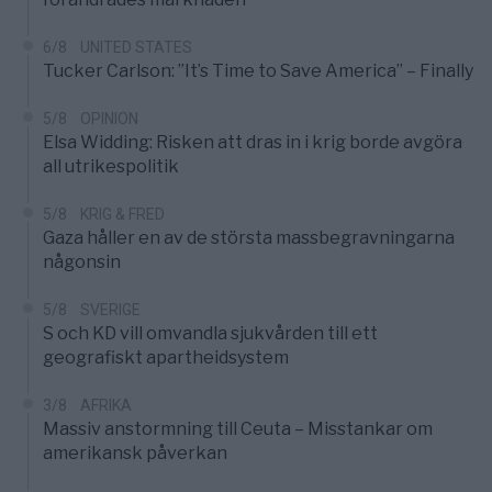
6/8
UNITED STATES
Tucker Carlson: ”It’s Time to Save America” – Finally
5/8
OPINION
Elsa Widding: Risken att dras in i krig borde avgöra
all utrikespolitik
5/8
KRIG & FRED
Gaza håller en av de största massbegravningarna
någonsin
5/8
SVERIGE
S och KD vill omvandla sjukvården till ett
geografiskt apartheidsystem
3/8
AFRIKA
Massiv anstormning till Ceuta – Misstankar om
amerikansk påverkan