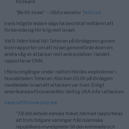
forskare
”Be för Israel
” – USA:s senator
Ted Cruz
Irans högste ledare sägs ha beordrat militären att
förbereda sig för krig mot Israel.
Vid 5-tiden lokal tid i Teheran på lördagsmorgonen
kom rapporter om att Israel genomförde även en
andra våg av attacker mot andra platser i landet,
rapporterar CNN.
I flera omgångar under natten hördes explosioner i
huvudstaden Teheran. Klockan 05.00 på lördagen
meddelade Israel att attacken var över. Enligt
amerikanska försvarskällor deltog USA inte i attacken.
Irans luftförsvarsstyrka
:
”Till det aktade iranska folket, härmed rapporteras
att trots tidigare varningar från Islamiska
republikens myndigheter till den kriminella och