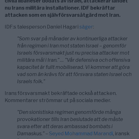
civila libaneser dödats av Israel, attackerar landet
nu Irans militära installationer.
IDF bekräftar
attacken som en självförsvarsåtgärd mot Iran.
IDF:s talesperson Daniel Hagari
säger
:
”Som svar på månader av kontinuerliga attacker
från regimen i Iran mot staten Israel – genomför
Israels försvarsmakt just nu precisa attacker mot
militära mål i Iran.”
…
”Vår defensiva och offensiva
kapacitet är fullt mobiliserad.
Vi kommer att göra
vad som än krävs för att försvara staten Israel och
Israels folk.”
Irans försvarsmakt bekräftade också attacken.
Kommentarer strömmar ut på sociala medier.
”Den sionistiska regimen genomförde många
provokationer tills Iran beslutade att de måste
svara efter att deras ambassad bombats i
Damaskus.”
–
Seyed Mohammad Marandi
, iransk