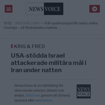
Gaza håller en av de största
5/8
KRIG & FRED
—
massbegravningarna någonsin
Richard D. Wolff: Därför provocerar
11:43
KRIG & FRED
—
Europas ledare fram ett krig med Rys ...
Från spelmonopol till casino online
10:52
UNDERHÅLLNING
—
i Sverige – så förändrades markna ...
Tucker Carlson: ”It’s Time to Save
6/8
UNITED STATES
—
America” – Finally
Elsa Widding: Risken att dras in i krig borde
5/8
OPINION
—
avgöra all utrikespolitik
KRIG & FRED
Gaza håller en av de största
5/8
KRIG & FRED
—
USA-stödda Israel
massbegravningarna någonsin
Richard D. Wolff: Därför provocerar
11:43
KRIG & FRED
—
attackerade militära mål i
Europas ledare fram ett krig med Rys ...
Iran under natten
NewsVoice är en nättidning för
oberoende nyheter, debatt och
analys.
Stöd oss
genom att donera,
sponsra eller
annonsera
.