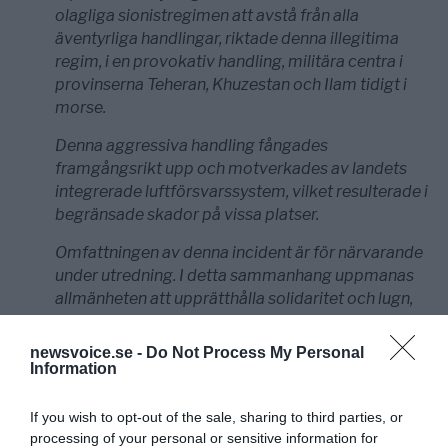
olagliga sionistregimen att avstå från alla
äventyrliga handlingar, riktade denna illegitima
regim, i en provokativ handling, militära centra i
provinserna Teheran, Khuzestan och Ilam tidigt i
morse.
Denna aggressiva handling fångades
framgångsrikt upp och motverkades av landets
integrerade luftförsvarssystem, vilket resulterade i
begränsade skador på vissa platser.
Omfattningen av denna incident är för närvarande
under utredning.
I detta sammanhang uppmanas
allmänheten att upprätthålla solidaritet och lugn,
och det begärs att nyheter relaterade till dessa
händelser följs genom nationella medier och
newsvoice.se -
Do Not Process My Personal
undviker att uppmärksamma de rykten som sprids
Information
av fiendens medier.”
If you wish to opt-out of the sale, sharing to third parties, or
processing of your personal or sensitive information for