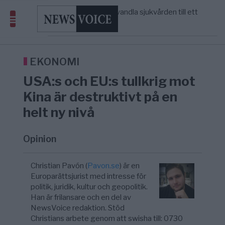
massbegravningarna någonsin
S och KD vill omvandla sjukvården till ett
5/8
SVERIGE
—
geografiskt apartheidsystem
Massiv anstormning till Ceuta – Misstankar
3/8
AFRIKA
—
om amerikansk påverkan
Tucker Carlson: ”It’s Time to Save
6/8
UNITED STATES
—
America” – Finally
EKONOMI
USA:s och EU:s tullkrig mot
Kina är destruktivt på en
helt ny nivå
Opinion
Christian Pavón (
Pavon.se
) är en
Europarättsjurist med intresse för
politik, juridik, kultur och geopolitik.
Han är frilansare och en del av
NewsVoice redaktion. Stöd
Christians arbete genom att swisha till: 0730