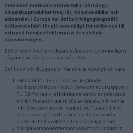
President Joe Biden införde tullar på många
kinesiska produkter i maj i år, inklusive elbilar och
solpaneler.
I Europa har detta tillvägagångssätt
kritiserats hårt för att vara dåligt för miljön och till
och med främja effekterna av den globala
uppvärmningen.
EU
har omprövat sin tidigare ståndpunkt, förmodligen
på grund av påtryckningar från USA.
Det finns två viktiga delar här som är otroligt korkade:
Bilar står för 48 procent av de globala
koldioxidutsläppen och 61 procent av utsläppen i
EU. Därför har vi ett skriande behov av prisvärda
elbilar. Tesla och andra västerländska märken är
inte överkomliga för ”vanligt folk”, särskilt inte
bilar som är gjorda för familjer. Kina erbjuder
elbilar av hög kvalitet till överkomliga priser.
Många komponenter inom elektronikindustrin