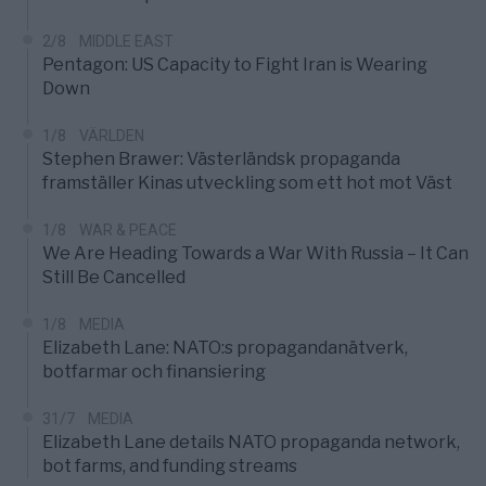
2/8
MIDDLE EAST
Pentagon: US Capacity to Fight Iran is Wearing
Down
1/8
VÄRLDEN
Stephen Brawer: Västerländsk propaganda
framställer Kinas utveckling som ett hot mot Väst
1/8
WAR & PEACE
We Are Heading Towards a War With Russia – It Can
Still Be Cancelled
1/8
MEDIA
Elizabeth Lane: NATO:s propagandanätverk,
botfarmar och finansiering
31/7
MEDIA
Elizabeth Lane details NATO propaganda network,
bot farms, and funding streams