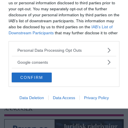
us or personal information disclosed to third parties prior to
your opt-out. You may separately opt-out of the further
disclosure of your personal information by third parties on the
IAB’s list of downstream participants. This information may
also be disclosed by us to third parties on the
IAB’s List of
Downstream Participants
that may further disclose it to other
Prenumerera på vårt nyhetsbrev
third parties.
Få NewsVoice nyhets-mail
Please note that this website/app uses one or more Google
Personal Data Processing Opt Outs
services and may gather and store information including but
not limited to your visit or usage behaviour. You may click to
Google consents
grant or deny consent to Google and its third-party tags to
use your data for below specified purposes in below Google
CONFIRM
consent section.
Data Deletion
Data Access
Privacy Policy
ANNONSER