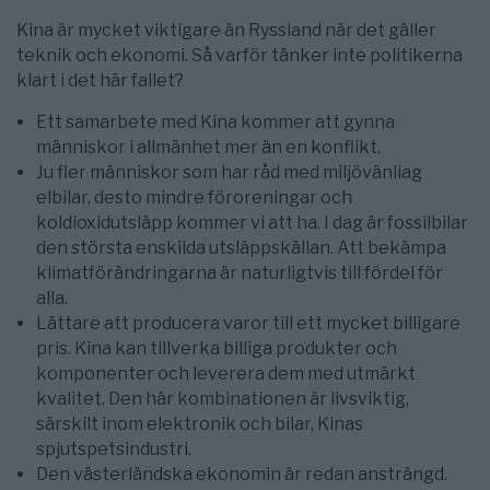
Kina är mycket viktigare än Ryssland när det gäller
teknik och ekonomi. Så varför tänker inte politikerna
klart i det här fallet?
Ett samarbete med Kina kommer att gynna
människor i allmänhet mer än en konflikt.
Ju fler människor som har råd med miljövänliag
elbilar, desto mindre föroreningar och
koldioxidutsläpp kommer vi att ha. I dag är fossilbilar
den största enskilda utsläppskällan. Att bekämpa
klimatförändringarna är naturligtvis till fördel för
alla.
Lättare att producera varor till ett mycket billigare
pris. Kina kan tillverka billiga produkter och
komponenter och leverera dem med utmärkt
kvalitet. Den här kombinationen är livsviktig,
särskilt inom elektronik och bilar, Kinas
spjutspetsindustri.
Den västerländska ekonomin är redan ansträngd.