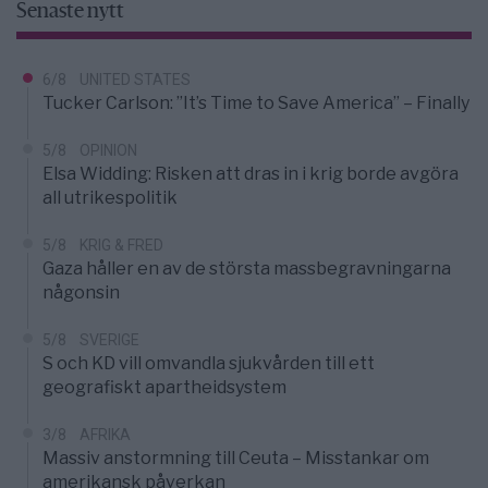
Senaste nytt
6/8
UNITED STATES
Tucker Carlson: ”It’s Time to Save America” – Finally
5/8
OPINION
Elsa Widding: Risken att dras in i krig borde avgöra
all utrikespolitik
5/8
KRIG & FRED
Gaza håller en av de största massbegravningarna
någonsin
5/8
SVERIGE
S och KD vill omvandla sjukvården till ett
geografiskt apartheidsystem
3/8
AFRIKA
Massiv anstormning till Ceuta – Misstankar om
amerikansk påverkan