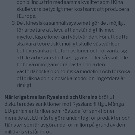
och bilindustrin med samma kvalitet som i Kina
skulle vara betydligt mer kostsamt att producera
i Europa.
Det kinesiska samhällssystemet gör det möjligt
för arbetare att leva ett anständigt liv med
mycket lägre löner än i västvärlden. För att detta
ska vara teoretiskt möjligt skulle västvärlden
behöva sänka arbetarnas löner och förvänta sig
att de arbetar i stort sett gratis, eller så skulle de
behöva omorganisera nästan hela den
västerländska ekonomiska modellen och försöka
efterlikna den kinesiska modellen. Ingetdera är
rimligt.
När kriget mellan Ryssland och Ukraina
bröt ut
diskuterades sanktioner mot Ryssland flitigt. Många
EU-parlamentariker som röstade för sanktioner
menade att EU måste göra undantag för produkter och
tjänster som är avgörande för miljön på grund av den
miljökris vi står inför.