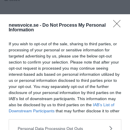
Källa:
Kazan discusses future of medi
a, TV BRICS
|
newsvoice.se -
Do Not Process My Personal
Översättning och sammanfattning: NewsVoice
Information
If you wish to opt-out of the sale, sharing to third parties, or
processing of your personal or sensitive information for
targeted advertising by us, please use the below opt-out
section to confirm your selection. Please note that after your
opt-out request is processed you may continue seeing
interest-based ads based on personal information utilized by
us or personal information disclosed to third parties prior to
your opt-out. You may separately opt-out of the further
disclosure of your personal information by third parties on the
NewsVoice redaktion
IAB’s list of downstream participants. This information may
nyheter@newsvoice.se
also be disclosed by us to third parties on the
IAB’s List of
Downstream Participants
that may further disclose it to other
third parties.
Please note that this website/app uses one or more Google
Personal Data Processing Opt Outs