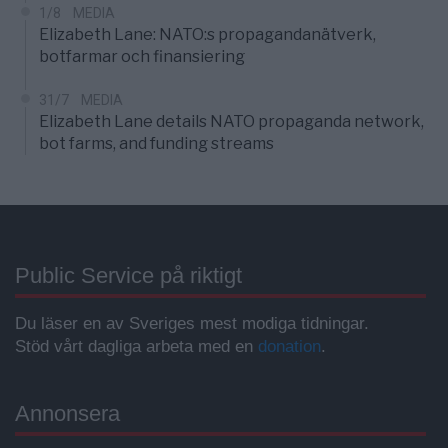
1/8
MEDIA
Elizabeth Lane: NATO:s propagandanätverk,
botfarmar och finansiering
31/7
MEDIA
Elizabeth Lane details NATO propaganda network,
bot farms, and funding streams
Public Service på riktigt
Du läser en av Sveriges mest modiga tidningar.
Stöd vårt dagliga arbeta med en
donation
.
Annonsera