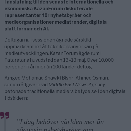
I anslutning till den senaste internationella och
ekonomiska KazanForum diskuterade
representanter för nyhetsbyråer och
medieorganisationer mediatrender, digitala
plattformar och AI.
Deltagarna i sessionen ägnade särskild
uppmärksamhet åt teknikens inverkan på
medieutvecklingen. KazanForum ägde rum i
Tatarstans huvudstad den 13–18 maj. Över 10.000
personer från mer än 100 länder deltog.
Amged Mohamad Shawki Bishri Ahmed Osman,
seniorrådgivare vid
Middle East News Agency
betonade traditionella mediers betydelse i den digitala
tidsåldern:
”I dag behöver världen mer än
någonsin nyhetsbyråer som