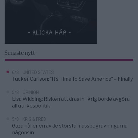
Senaste nytt
6/8
UNITED STATES
Tucker Carlson: ”It’s Time to Save America” – Finally
5/8
OPINION
Elsa Widding: Risken att dras in i krig borde avgöra
all utrikespolitik
5/8
KRIG & FRED
Gaza håller en av de största massbegravningarna
någonsin