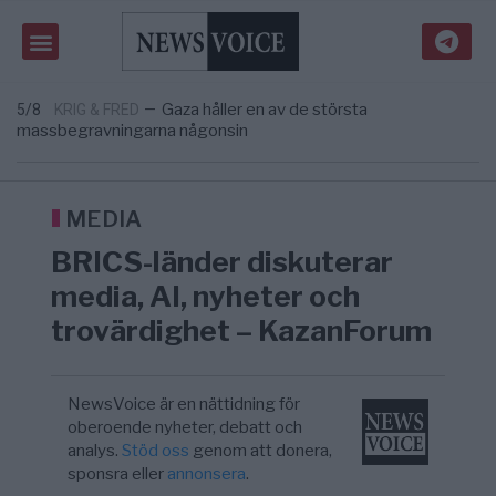
om amerikansk påverkan
Tucker Carlson: ”It’s Time to Save
6/8
UNITED STATES
—
America” – Finally
Elsa Widding: Risken att dras in i krig borde
5/8
OPINION
—
avgöra all utrikespolitik
Gaza håller en av de största
5/8
KRIG & FRED
—
massbegravningarna någonsin
S och KD vill omvandla sjukvården till ett
5/8
SVERIGE
—
geografiskt apartheidsystem
Massiv anstormning till Ceuta – Misstankar
3/8
AFRIKA
—
om amerikansk påverkan
MEDIA
Tucker Carlson: ”It’s Time to Save
6/8
UNITED STATES
—
BRICS-länder diskuterar
America” – Finally
media, AI, nyheter och
trovärdighet – KazanForum
NewsVoice är en nättidning för
oberoende nyheter, debatt och
analys.
Stöd oss
genom att donera,
sponsra eller
annonsera
.