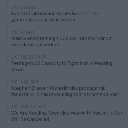
5/8
SVERIGE
S och KD vill omvandla sjukvården till ett
geografiskt apartheidsystem
3/8
AFRIKA
Massiv anstormning till Ceuta – Misstankar om
amerikansk påverkan
2/8
MIDDLE EAST
Pentagon: US Capacity to Fight Iran is Wearing
Down
1/8
VÄRLDEN
Stephen Brawer: Västerländsk propaganda
framställer Kinas utveckling som ett hot mot Väst
1/8
WAR & PEACE
We Are Heading Towards a War With Russia – It Can
Still Be Cancelled