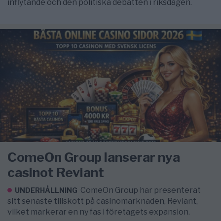
inflytande och den politiska debatten i riksdagen.
ComeOn Group lanserar nya
casinot Reviant
ComeOn Group har presenterat
UNDERHÅLLNING
sitt senaste tillskott på casinomarknaden, Reviant,
vilket markerar en ny fas i företagets expansion.