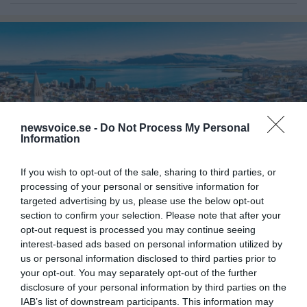
newsvoice.se -
Do Not Process My Personal
Information
If you wish to opt-out of the sale, sharing to third parties, or
processing of your personal or sensitive information for
Hur jämför sig onlinecasinon på
targeted advertising by us, please use the below opt-out
section to confirm your selection. Please note that after your
Island med Sverige?
opt-out request is processed you may continue seeing
interest-based ads based on personal information utilized by
Onlinecasinon på Island liknar
UNDERHÅLLNING
us or personal information disclosed to third parties prior to
svenska i spelutbud, men skiljer sig genom mindre
your opt-out. You may separately opt-out of the further
reglering, fler internationella aktörer och
disclosure of your personal information by third parties on the
varierande konsumentskydd.
IAB’s list of downstream participants. This information may