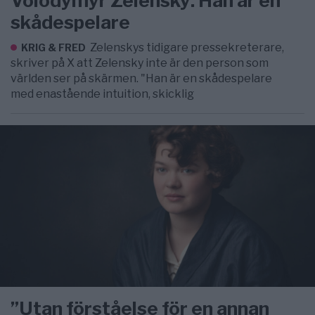
Volodymyr Zelensky: Han är en
skådespelare
Zelenskys tidigare pressekreterare,
KRIG & FRED
skriver på X att Zelensky inte är den person som
världen ser på skärmen. "Han är en skådespelare
med enastående intuition, skicklig
”Utan förståelse för en annan