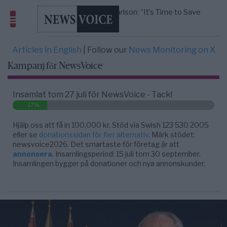
America” – Finally
Elsa Widding: Risken att dras in i krig borde
5/8
OPINION
—
avgöra all utrikespolitik
Gaza håller en av de största
5/8
KRIG & FRED
—
massbegravningarna någonsin
Articles in English
| Follow our
News Monitoring on X
S och KD vill omvandla sjukvården till ett
5/8
SVERIGE
—
geografiskt apartheidsystem
Kampanj för NewsVoice
Från spelmonopol till casino online i
8/8
UNDERHÅLLNING
—
Sverige – så förändrades markna ...
Insamlat tom 27 juli för NewsVoice - Tack!
17%
Hjälp oss att få in 100,000 kr. Stöd via Swish 123 530 2005
eller se
donationssidan för fler alternativ
. Märk stödet:
newsvoice2026. Det smartaste för företag är att
annonsera
. Insamlingsperiod: 15 juli tom 30 september.
Insamlingen bygger på donationer och nya annonskunder.