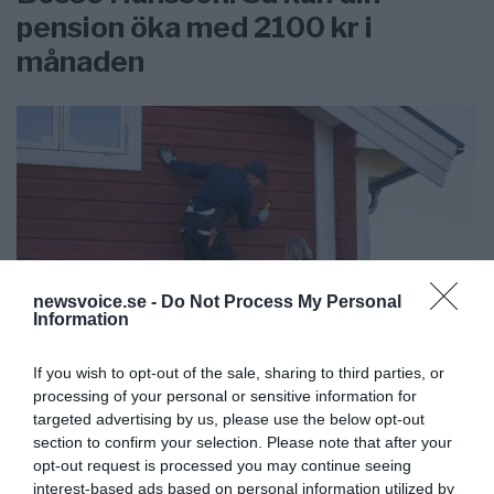
pension öka med 2100 kr i
månaden
newsvoice.se -
Do Not Process My Personal
Information
If you wish to opt-out of the sale, sharing to third parties, or
Regeringen ger bidrag för
processing of your personal or sensitive information for
energieffektivare bostäder –
targeted advertising by us, please use the below opt-out
section to confirm your selection. Please note that after your
Ansök 1 september
opt-out request is processed you may continue seeing
interest-based ads based on personal information utilized by