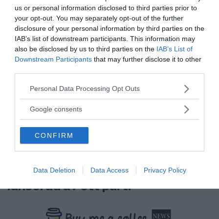
us or personal information disclosed to third parties prior to
KREAPRENÖR
your opt-out. You may separately opt-out of the further
disclosure of your personal information by third parties on the
IAB’s list of downstream participants. This information may
also be disclosed by us to third parties on the
IAB’s List of
Downstream Participants
that may further disclose it to other
third parties.
Please note that this website/app uses one or more Google
Personal Data Processing Opt Outs
services and may gather and store information including but
not limited to your visit or usage behaviour. You may click to
Google consents
grant or deny consent to Google and its third-party tags to
use your data for below specified purposes in below Google
CONFIRM
consent section.
Tankesmedjan Kreaprenör: En
plan för Sverige är redan
Data Deletion
Data Access
Privacy Policy
lanserad av ett parti