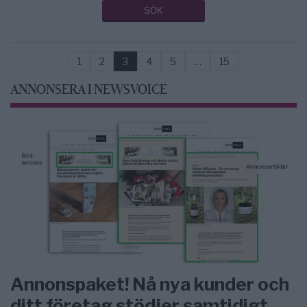
1
2
3
4
5
…
15
ANNONSERA I NEWSVOICE
Annonspaket! Nå nya kunder och
ditt företag stödjer samtidigt