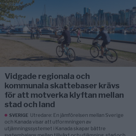
Vidgade regionala och
kommunala skattebaser krävs
för att motverka klyftan mellan
stad och land
Utredare: En jämförelsen mellan Sverige
SVERIGE
och Kanada visar att utformningen av
utjämningssystemet i Kanada skapar bättre
systembalans mellan tillväxt och utjämning, stad och