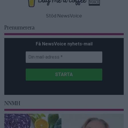
Stöd NewsVoice
Prenumerera
Få NewsVoice nyhets-mail
NNMH