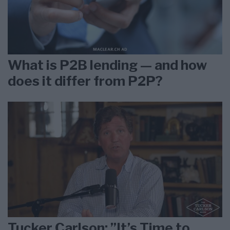
What is P2B lending — and how
does it differ from P2P?
Tucker Carlson: ”It’s Time to