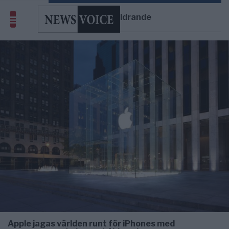
planerat åldrande
Apple jagas världen runt för iPhones med