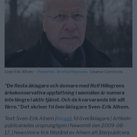
Sven-Erik Alhem –
Pressfoto: Brottsofferjouren
, Creative Commons
”De flesta åklagare och domare med Rolf Hillegrens
ärkekonservativa uppfattning i sexmålen är numera
inte längre i aktiv tjänst. Och de kvarvarande blir allt
färre.”
Det skriver fd överåklagare Sven-Erik Alhem.
Text: Sven-Erik Alhem (
blogg
), fd överåklagare | Artikeln
publicerades ursprungligen i Newsmill den 2009-08-
17, | NewsVoice fick tillstånd av Alhem att återpublicera