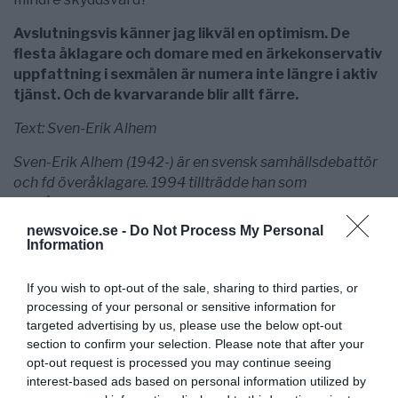
Avslutningsvis känner jag likväl en optimism. De
flesta åklagare och domare med en ärkekonservativ
uppfattning i sexmålen är numera inte längre i aktiv
tjänst. Och de kvarvarande blir allt färre.
Text: Sven-Erik Alhem
Sven-Erik Alhem (1942-) är en svensk samhällsdebattör
och fd överåklagare. 1994 tillträdde han som
överåklagare i Stockholm. 1996-2008 var han
överåklagare i Malmö. Som pensionerad är Alhem ofta
newsvoice.se -
Do Not Process My Personal
anlitad rättsexpert och expertkommentator i
Information
rättsfrågor, med egen blogg i Expressen sedan 2008.
Han gav 2008 ut rättsromanen Advokaten & fru Justitia.
If you wish to opt-out of the sale, sharing to third parties, or
Alhem är sedan 2017 förbundsordförande i
processing of your personal or sensitive information for
Brottsofferjouren Sverige.
targeted advertising by us, please use the below opt-out
section to confirm your selection. Please note that after your
opt-out request is processed you may continue seeing
interest-based ads based on personal information utilized by