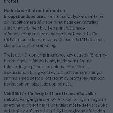
brottet.
Hade du varit utrustad med en
kroppsbandspelare
eller i tumultet lyckats sätta på
din mobilkamera på inspelning, hade den rättsliga
utgången troligen blivit en annan. Då hade
stödbevisningen med all sannolikhet räckt till för
rättvisa skulle kunna skipas. Du hade då fått rätt och
sluppit en andra kränkning.
Trots att HD-domarna ingalunda gav uttryck för en ny
bevisprincip i våldtäktsmål, ledde som nämnts
fokuseringen på bevisproblematiken till att
diskussionen kring våldtäkt och allt vad som hänger
samman med detta brott i form av brottsrekvisit och
bevisproblem blossade upp på nytt.
Våldtäkt är för övrigt ett brott som ofta vållar
debatt.
Var går gränserna? Alla känner igen frågorna;
är ett nej alltid ett nej? Hur tydligt måste det vara? Ska
det rent av krävas ett skriftligt medgivande före den