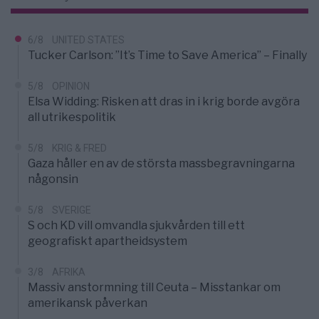
6/8
UNITED STATES
Tucker Carlson: ”It’s Time to Save America” – Finally
5/8
OPINION
Elsa Widding: Risken att dras in i krig borde avgöra
all utrikespolitik
5/8
KRIG & FRED
Gaza håller en av de största massbegravningarna
någonsin
5/8
SVERIGE
S och KD vill omvandla sjukvården till ett
geografiskt apartheidsystem
3/8
AFRIKA
Massiv anstormning till Ceuta – Misstankar om
amerikansk påverkan