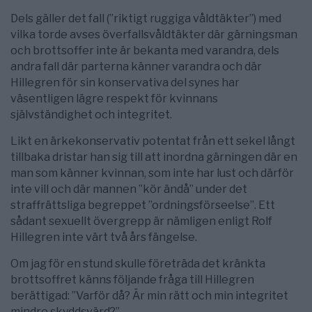
Dels gäller det fall (”riktigt ruggiga våldtäkter”) med
vilka torde avses överfallsvåldtäkter där gärningsman
och brottsoffer inte är bekanta med varandra, dels
andra fall där parterna känner varandra och där
Hillegren för sin konservativa del synes har
väsentligen lägre respekt för kvinnans
självständighet och integritet.
Likt en ärkekonservativ potentat från ett sekel långt
tillbaka dristar han sig till att inordna gärningen där en
man som känner kvinnan, som inte har lust och därför
inte vill och där mannen ”kör ändå” under det
straffrättsliga begreppet ”ordningsförseelse”. Ett
sådant sexuellt övergrepp är nämligen enligt Rolf
Hillegren inte värt två års fängelse.
Om jag för en stund skulle företräda det kränkta
brottsoffret känns följande fråga till Hillegren
berättigad: ”Varför då? Är min rätt och min integritet
mindre skyddsvärd?”