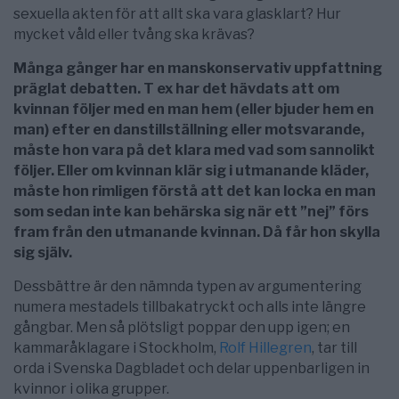
sexuella akten för att allt ska vara glasklart? Hur
mycket våld eller tvång ska krävas?
Många gånger har en manskonservativ uppfattning
präglat debatten. T ex har det hävdats att om
kvinnan följer med en man hem (eller bjuder hem en
man) efter en danstillställning eller motsvarande,
måste hon vara på det klara med vad som sannolikt
följer. Eller om kvinnan klär sig i utmanande kläder,
måste hon rimligen förstå att det kan locka en man
som sedan inte kan behärska sig när ett ”nej” förs
fram från den utmanande kvinnan. Då får hon skylla
sig själv.
Dessbättre är den nämnda typen av argumentering
numera mestadels tillbakatryckt och alls inte längre
gångbar. Men så plötsligt poppar den upp igen; en
kammaråklagare i Stockholm,
Rolf Hillegren
, tar till
orda i Svenska Dagbladet och delar uppenbarligen in
kvinnor i olika grupper.