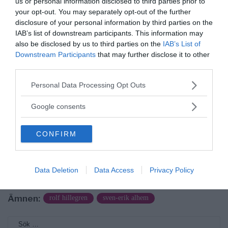
us or personal information disclosed to third parties prior to
your opt-out. You may separately opt-out of the further
disclosure of your personal information by third parties on the
IAB’s list of downstream participants. This information may
also be disclosed by us to third parties on the
IAB’s List of
Downstream Participants
that may further disclose it to other
third parties.
NewsVoice redaktion
Please note that this website/app uses one or more Google
Personal Data Processing Opt Outs
nyheter@newsvoice.se
services and may gather and store information including but
not limited to your visit or usage behaviour. You may click to
Google consents
grant or deny consent to Google and its third-party tags to
use your data for below specified purposes in below Google
CONFIRM
consent section.
Data Deletion
Data Access
Privacy Policy
Ämnen:
rolf hillegren
sven-erik alhem