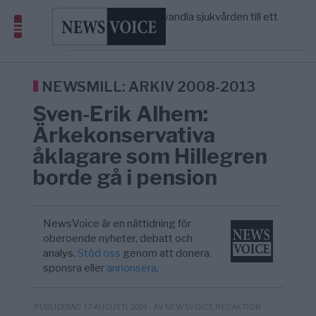
massbegravningarna någonsin
S och KD vill omvandla sjukvården till ett
5/8
SVERIGE
—
geografiskt apartheidsystem
Massiv anstormning till Ceuta – Misstankar
3/8
AFRIKA
—
om amerikansk påverkan
Tucker Carlson: ”It’s Time to Save
6/8
UNITED STATES
—
America” – Finally
NEWSMILL: ARKIV 2008-2013
Sven-Erik Alhem:
Ärkekonservativa
åklagare som Hillegren
borde gå i pension
NewsVoice är en nättidning för
oberoende nyheter, debatt och
analys.
Stöd oss
genom att donera,
sponsra eller
annonsera
.
- AV NEWSVOICE REDAKTION
PUBLICERAD 17 AUGUSTI 2009