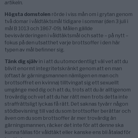
artikeln.
Högsta domstolen
rörde i viss mån om i grytan genom
två domar i våldtäktsmål tidigare i sommar (den 3 juli i
mål B 1013 och 1867-09). Målen gällde
bevisvärderingen i våldtäktsmål och satte – på nytt –
fokus på den utsatthet varje brottsoffer i den här
typen av mål befinner sig.
Tänk dig själv
in i att du utomordentligt väl vet att du
blivit enormt integritetskränkt genom att en man
(oftast är gärningsmannen nämligen en man och
brottsoffret en kvinna) tilltvingat sig ett sexuellt
umgänge med dig och att du, trots att du är alltigenom
trovärdig och vet att du har rätt men trots detta inte
straffrättsligt lyckas få rätt. Det saknas tyvärr någon
stödbevisning till vad du som brottsoffer berättar och
även om du som brottsoffer är mer trovärdig än
gärningsmannen, räcker det inte för att denne ska
kunna fällas för våldtäkt eller kanske ens bli åtalad för