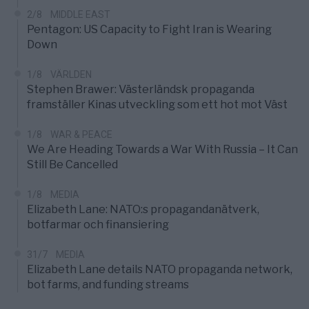
2/8
MIDDLE EAST
Pentagon: US Capacity to Fight Iran is Wearing
Down
1/8
VÄRLDEN
Stephen Brawer: Västerländsk propaganda
framställer Kinas utveckling som ett hot mot Väst
1/8
WAR & PEACE
We Are Heading Towards a War With Russia – It Can
Still Be Cancelled
1/8
MEDIA
Elizabeth Lane: NATO:s propagandanätverk,
botfarmar och finansiering
31/7
MEDIA
Elizabeth Lane details NATO propaganda network,
bot farms, and funding streams