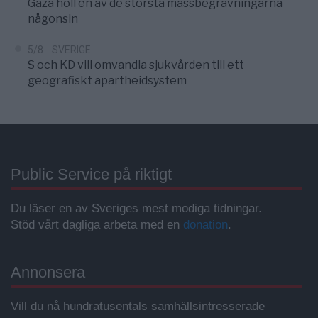
Gaza höll en av de största massbegravningarna
någonsin
5/8
SVERIGE
S och KD vill omvandla sjukvården till ett
geografiskt apartheidsystem
Public Service på riktigt
Du läser en av Sveriges mest modiga tidningar.
Stöd vårt dagliga arbeta med en
donation
.
Annonsera
Vill du nå hundratusentals samhällsintresserade