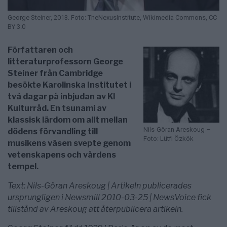
George Steiner, 2013. Foto: TheNexusInstitute, Wikimedia Commons, CC
BY 3.0
Författaren och
litteraturprofessorn George
Steiner från Cambridge
besökte Karolinska Institutet i
två dagar på inbjudan av KI
Kulturråd. En tsunami av
klassisk lärdom om allt mellan
Nils-Göran Areskoug –
dödens förvandling till
Foto: Lütfi Özkök
musikens väsen svepte genom
vetenskapens och vårdens
tempel.
Text: Nils-Göran Areskoug | Artikeln publicerades
ursprungligen i Newsmill 2010-03-25 | NewsVoice fick
tillstånd av Areskoug att återpublicera artikeln.