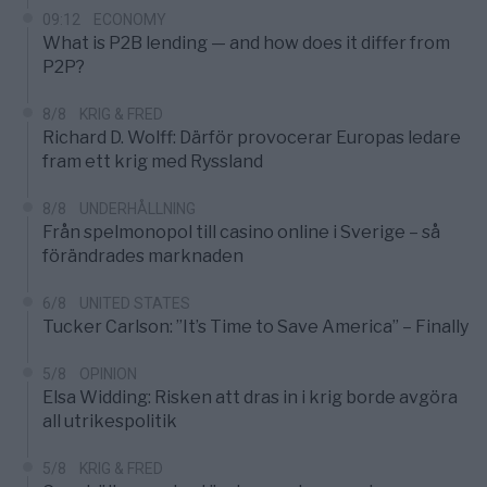
09:12
ECONOMY
What is P2B lending — and how does it differ from
P2P?
8/8
KRIG & FRED
Richard D. Wolff: Därför provocerar Europas ledare
fram ett krig med Ryssland
8/8
UNDERHÅLLNING
Från spelmonopol till casino online i Sverige – så
förändrades marknaden
6/8
UNITED STATES
Tucker Carlson: ”It’s Time to Save America” – Finally
5/8
OPINION
Elsa Widding: Risken att dras in i krig borde avgöra
all utrikespolitik
5/8
KRIG & FRED