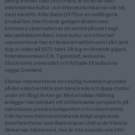
Georg Steiner, född 1929 i Paris, är en av de mest
inflytelserika kultur- och litteraturkritikerna i vår tid,
mest känd för
After Babel
(1975) ur en omfångsrik
produktion. Han förenar gedigen lärdom med
knívskarp observation av sin samtid på snart sagt
alla samhällsområden. Inom kultur och vitterhet
representerar han en lärdomstradition som i vårt land
dog ut redan på 1970-talet. Då tog en liknande gigant,
finlandssvensken E.N. Tigerstedt, avsked av
Stockholms universitet och flyttade till kulturens
vagga, Grekland.
Steiner representerar en omutlig humanism grundad
på den vida överblick som bara breda och djupa studier
under ett långt liv kan ge. Med en sådan hållning
anlägger han ödmjukt ett vittfamnande perspektiv på
människans prekära belägenhet och ovissa framtid.
Från hennes historia extraheras ledigt avgörande
livserfarenheter som illustreras av citat ur de främsta
tänkarnas mästerverk. Han är inte svarslös ens inför