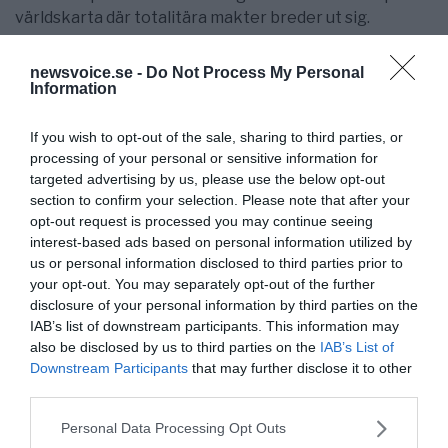
världskarta där totalitära makter breder ut sig.
Men så länge tanken är fri och individen obunden kan
newsvoice.se -
Do Not Process My Personal
kraftfulla tänkare, författare och poeter, etsa in
Information
verklighetens dilemmor i kärnfull skrift. Varje fri
varelse vid liv kan ta till sig deras insikt och
If you wish to opt-out of the sale, sharing to third parties, or
skapande föra den vidare – men inte övervinna döden.
processing of your personal or sensitive information for
targeted advertising by us, please use the below opt-out
I sista akten är det bara musiken som på ett
section to confirm your selection. Please note that after your
oförklarligt sätt transformerar vår livsupplevelse. Nya
opt-out request is processed you may continue seeing
texter med oförglömliga insikter väntar moget på att
interest-based ads based on personal information utilized by
upphöjas genom den musikaliska kompositionens
us or personal information disclosed to third parties prior to
processer. Denna ström av nya tonsättningar är det
your opt-out. You may separately opt-out of the further
närmaste vi kan komma en övervinnelse av
disclosure of your personal information by third parties on the
motsättningen mellan liv och död. Sista fraserna ur
IAB’s list of downstream participants. This information may
Mahlers
”Das Lied von der Erde”
förklingar ännu ”evigt”.
also be disclosed by us to third parties on the
IAB’s List of
Downstream Participants
that may further disclose it to other
Text: Nils-Göran Areskoug
third parties.
Läkare. Biträdande professor i tvärvetenskapliga studier
Please note that this website/app uses one or more Google
Personal Data Processing Opt Outs
och docent i kognitiv musikvetenskap. Initierade
services and may gather and store information including but