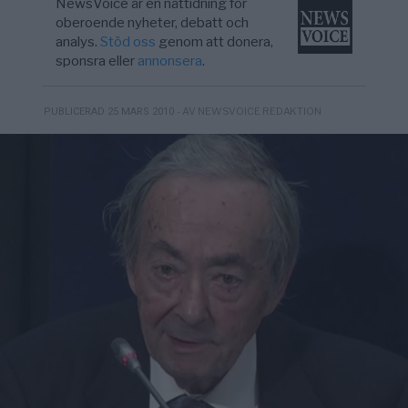
NewsVoice är en nättidning för
oberoende nyheter, debatt och
analys.
Stöd oss
genom att donera,
sponsra eller
annonsera
.
- AV NEWSVOICE REDAKTION
PUBLICERAD 25 MARS 2010