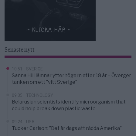
Senaste nytt
10:51
SVERIGE
Sanna Hill lämnar ytterhögern efter 18 år – Överger
tanken om ett ”vitt Sverige”
09:35
TECHNOLOGY
Belarusian scientists identify microorganism that
could help break down plastic waste
09:24
USA
Tucker Carlson: ”Det är dags att rädda Amerika”