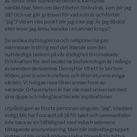
av tumör eller Alzheimerdemens kan synas
oanfäktbar. Men om identiteten förändras,
vem blir jag
då
? Och var går gränsen för vad som är och förblir
”jag”? Vid en viss punkt blir jag
icke-jag
. Är jag då död
eller lever jag ännu, kanske i en annan kropp?
De antika mytologierna och religionerna gav
människan lindring mot det lidande som den
outhärdliga tanken på vår dödlighet förorsakade.
Drivkraften för den moderna bioteknologin är i många
avseenden densamma. Den syftar till ett liv bortom
döden, precis som konstens och litteraturens eviga
värden. Vi tvingas resa till en annan form av
varande. Orfeusmyten är här närmast universell med
sina djupa och mångfacetterade implikationer.
Utplåningen av första personen singular, ”jag”, inleddes
enligt Michel Foucault på 1870-talet och sammanfaller
inte bara av en tillfällighet med industrialismens
tilltagande anonymisering. Men när individbegreppet
suddas ut blir också dödens status föremål för bittra