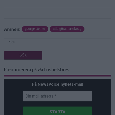
Ämnen:
george steiner
nils-göran areskoug
Prenumerera på vårt nyhetsbrev
Få NewsVoice nyhets-mail