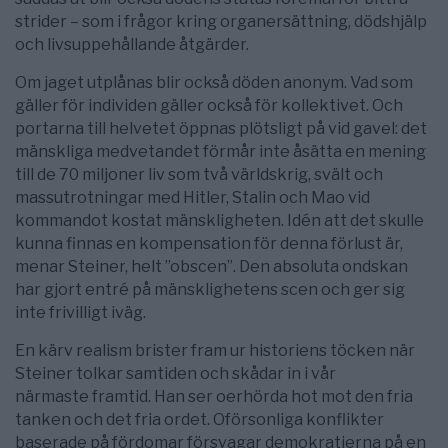
strider – som i frågor kring organersättning, dödshjälp
och livsuppehållande åtgärder.
Om jaget utplånas blir också döden anonym. Vad som
gäller för individen gäller också för kollektivet. Och
portarna till helvetet öppnas plötsligt på vid gavel: det
mänskliga medvetandet förmår inte åsätta en mening
till de 70 miljoner liv som två världskrig, svält och
massutrotningar med Hitler, Stalin och Mao vid
kommandot kostat mänskligheten. Idén att det skulle
kunna finnas en kompensation för denna förlust är,
menar Steiner, helt ”obscen”. Den absoluta ondskan
har gjort entré på mänsklighetens scen och ger sig
inte frivilligt iväg.
En kärv realism brister fram ur historiens töcken när
Steiner tolkar samtiden och skådar in i vår
närmaste framtid. Han ser oerhörda hot mot den fria
tanken och det fria ordet. Oförsonliga konflikter
baserade på fördomar försvagar demokratierna på en