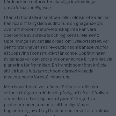
hårdnackade naturvetenskapliga invändningar
om
Artificial Intelligence
.
Utan att hemfalla åt snobberi eller elitism efterlämnar
han hos sitt fängslade auditorium en gnagande oro
över att modern naturvetenskap inte kan vara
oberoende av språkets och logikens urelement:
Uppfinningen av det lilla ordet ”om”,
villkorssatsen
, var
den första lingvistiska revolution som banade väg för
ett uppsving i konstruktivt tänkande. Uppfinningen
av
tempus
var den andra: Visioner kunde bli verkliga via
planering för framtiden. En framtid som först krävde
sitt virtuella
futurum
och som därmed vidgade
medvetandets föreställningsrum.
Men huvudtemat var ”döden förändras” eller den
aktuella frågan om döden är på väg att dö ut. På allvar
utvecklas redan i dag prototyper för kognitiva
proteser, under kommersiell hemligstämpel.
Implantering av ett nytt minne som ersätter en skada