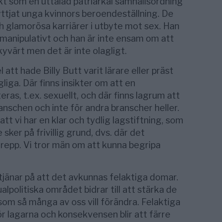
t som en uttalad patriarkal samhällsordning
ttjat unga kvinnors beroendeställning. De
ch glamorösa karriärer i utbyte mot sex. Han
 manipulativt och han är inte ensam om att
yvärt men det är inte olagligt.
l att hade Billy Butt varit lärare eller präst
liga. Där finns insikter om att en
ras, t.ex. sexuellt, och där finns lagrum att
nschen och inte för andra branscher heller.
att vi har en klar och tydlig lagstiftning, som
sker på frivillig grund, dvs. där det
repp. Vi tror män om att kunna begripa
 tjänar på att det avkunnas felaktiga domar.
politiska området bidrar till att stärka de
som så många av oss vill förändra. Felaktiga
 lagarna och konsekvensen blir att färre