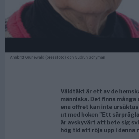
Annbritt Grünewald (pressfoto) och Gudrun Schyman
Våldtäkt är ett av de hemsk
människa. Det finns många o
ena offret kan inte ursäktas
ut med boken ”Ett särpräglat
är avskyvärt att bete sig sv
hög tid att röja upp i denna