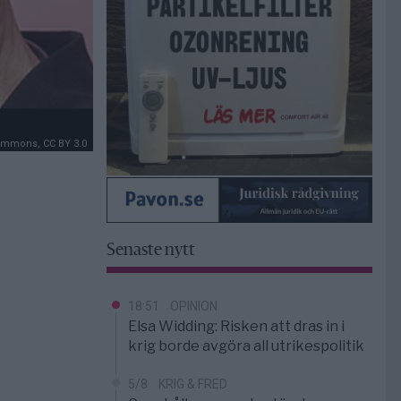
ommons, CC BY 3.0
Senaste nytt
18:51
OPINION
Elsa Widding: Risken att dras in i
krig borde avgöra all utrikespolitik
5/8
KRIG & FRED