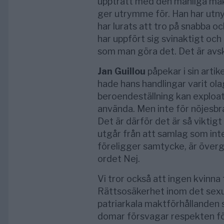
uppträtt med den manliga mak
ger utrymme för. Han har utny
har lurats att tro på snabba o
har uppfört sig svinaktigt och
som man göra det. Det är avsk
Jan Guillou
påpekar i sin artike
hade hans handlingar varit olag
beroendeställning kan exploate
använda. Men inte för nöjesbra
Det är därför det är så viktigt 
utgår från att samlag som inte 
föreligger samtycke, är överg
ordet Nej.
Vi tror också att ingen kvinna
Rättsosäkerhet inom det sexual
patriarkala maktförhållanden 
domar försvagar respekten för