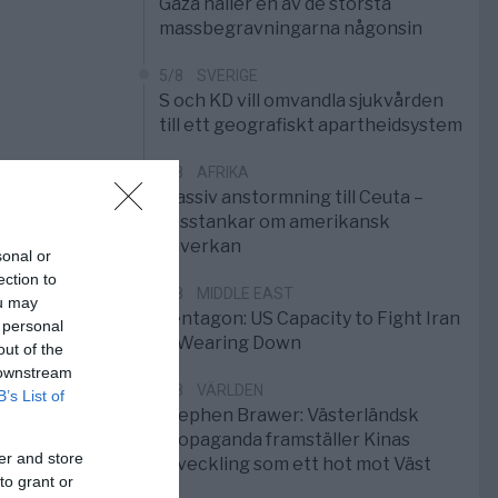
Gaza håller en av de största
massbegravningarna någonsin
5/8
SVERIGE
S och KD vill omvandla sjukvården
till ett geografiskt apartheidsystem
3/8
AFRIKA
Massiv anstormning till Ceuta –
Misstankar om amerikansk
påverkan
sonal or
ection to
2/8
MIDDLE EAST
ou may
Pentagon: US Capacity to Fight Iran
 personal
is Wearing Down
out of the
 downstream
1/8
VÄRLDEN
B’s List of
Stephen Brawer: Västerländsk
propaganda framställer Kinas
er and store
utveckling som ett hot mot Väst
to grant or