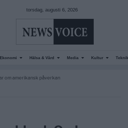
torsdag, augusti 6, 2026
n is Wearing Down
orde avgöra all utrikespolitik
Ekonomi
Hälsa & Vård
Media
Kultur
Tekni
gravningarna någonsin
tt geografiskt apartheidsystem
nkar om amerikansk påverkan
n is Wearing Down
orde avgöra all utrikespolitik