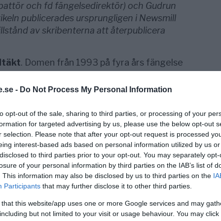
battör och fd fängelsedirektör) och Gudrun
tikeln publicerades ursprungligen i Newsmill
llstånd av skribenterna att återpublicera
ldtäkt
. Domen från 1993 på fyra års fängelse
hur den byggdes upp, ett justitiemord. Det
ka i Aftonbladet den 10 oktober. Anledningen
.se -
Do Not Process My Personal Information
gen, är att Billy Butt just kommit ut med en bok
ortförlaget) som är en redogörelse för en
to opt-out of the sale, sharing to third parties, or processing of your per
ättelse och resning i målet.
formation for targeted advertising by us, please use the below opt-out s
r selection. Please note that after your opt-out request is processed y
kaste brott som kan drabba en människa
.
eing interest-based ads based on personal information utilized by us or
llra ömtåligaste inre. Kunskapen om
disclosed to third parties prior to your opt-out. You may separately opt-
losure of your personal information by third parties on the IAB’s list of
dessvärre fortfarande bristfällig inom vårt
. This information may also be disclosed by us to third parties on the
IA
 Många våldtäktsoffer upplever
Participants
that may further disclose it to other third parties.
ande som själva övergreppet, det är
 that this website/app uses one or more Google services and may gath
 brottstyp som sannolikt har den lägsta
including but not limited to your visit or usage behaviour. You may click 
n alltför låg uppklarningsprocent. Det är