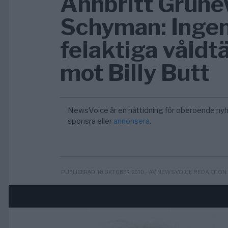
Annbritt Grüne
Schyman: Ingen
felaktiga våld
mot Billy Butt
NewsVoice är en nättidning för oberoende nyh
sponsra eller
annonsera
.
- AV NEWSVOICE REDAKTION
PUBLICERAD 18 OKTOBER 2010