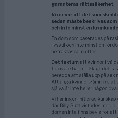
garanteras rättssäkerhet.
Vi menar att det som skedde 
sedan måste beskrivas som 
och inte minst en kränkande 
En dom som baserades på rasi
livsstil och inte minst en förd
betraktas som offer.
Det faktum
att kvinnor i våld
förövare har mörklagt det fak
beredda att ställa upp på sex m
Att unga kvinnor går in i rela
själva är inte heller någon ovan
Vi har ingen initierad kunska
där Billy Butt vistades med ol
domen inte finns bevis för att