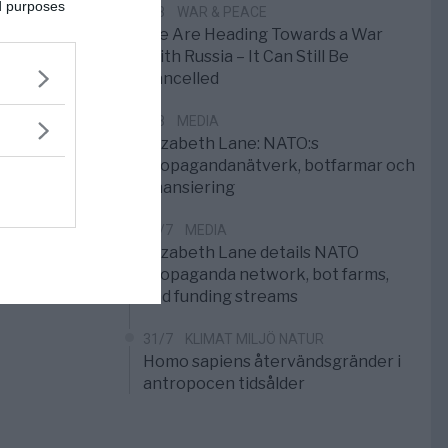
ed purposes
1/8
WAR & PEACE
We Are Heading Towards a War
With Russia – It Can Still Be
Cancelled
1/8
MEDIA
Elizabeth Lane: NATO:s
propagandanätverk, botfarmar och
finansiering
31/7
MEDIA
Elizabeth Lane details NATO
propaganda network, bot farms,
and funding streams
31/7
KLIMAT MILJÖ NATUR
Homo sapiens återvändsgränder i
antropocen tidsålder