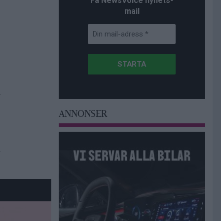
Få NewsVoice nyhets-
mail
ANNONSER