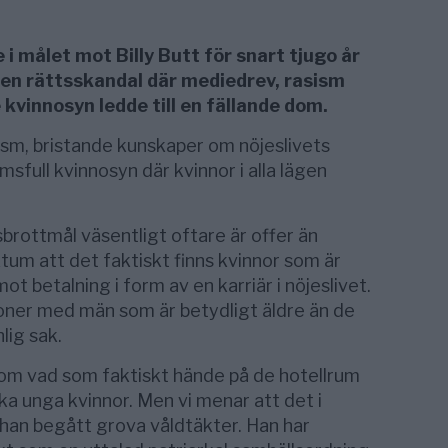
i målet mot Billy Butt för snart tjugo år
en rättsskandal där mediedrev, rasism
kvinnosyn ledde till en fällande dom.
sm, bristande kunskaper om nöjeslivets
omsfull kvinnosyn där kvinnor i alla lägen
sbrottmål väsentligt oftare är offer än
tum att det faktiskt finns kvinnor som är
ot betalning i form av en karriär i nöjeslivet.
tioner med män som är betydligt äldre än de
lig sak.
p om vad som faktiskt hände på de hotellrum
ika unga kvinnor. Men vi menar att det i
 han begått grova våldtäkter. Han har