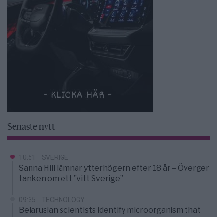
Senaste nytt
10:51
SVERIGE
Sanna Hill lämnar ytterhögern efter 18 år – Överger
tanken om ett ”vitt Sverige”
09:35
TECHNOLOGY
Belarusian scientists identify microorganism that