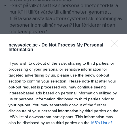
Exakt på vilket sätt kan personalenheten förklara
hur KTH tillför värde till allmänheten genom att
tillåta sina anställda utföra systematisk mobbning av
personer inom allmänheten? Hur förklarar ni den
etiska aspekten?
Är KTH Sveriges ledande mobbningsuniversitet?
newsvoice.se -
Do Not Process My Personal
Information
Ytterligare underlag relevant för denna skrivelse kan
vid begäran överlämnas till personalenheten.
If you wish to opt-out of the sale, sharing to third parties, or
processing of your personal or sensitive information for
targeted advertising by us, please use the below opt-out
section to confirm your selection. Please note that after your
opt-out request is processed you may continue seeing
interest-based ads based on personal information utilized by
us or personal information disclosed to third parties prior to
your opt-out. You may separately opt-out of the further
disclosure of your personal information by third parties on the
IAB’s list of downstream participants. This information may
Torbjörn Sassersson
also be disclosed by us to third parties on the
IAB’s List of