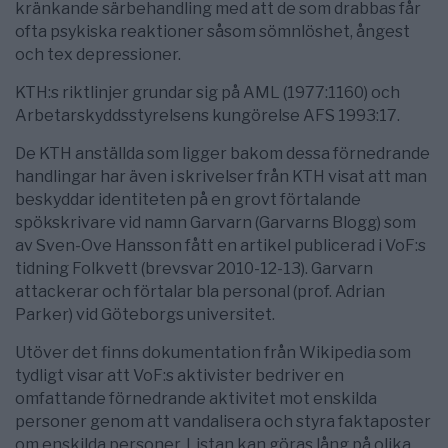
kränkande särbehandling med att de som drabbas får
ofta psykiska reaktioner såsom sömnlöshet, ångest
och tex depressioner.
KTH:s riktlinjer grundar sig på AML (1977:1160) och
Arbetarskyddsstyrelsens kungörelse AFS 1993:17.
De KTH anställda som ligger bakom dessa förnedrande
handlingar har även i skrivelser från KTH visat att man
beskyddar identiteten på en grovt förtalande
spökskrivare vid namn Garvarn (Garvarns Blogg) som
av Sven-Ove Hansson fått en artikel publicerad i VoF:s
tidning Folkvett (brevsvar 2010-12-13). Garvarn
attackerar och förtalar bla personal (prof. Adrian
Parker) vid Göteborgs universitet.
Utöver det finns dokumentation från Wikipedia som
tydligt visar att VoF:s aktivister bedriver en
omfattande förnedrande aktivitet mot enskilda
personer genom att vandalisera och styra faktaposter
om enskilda personer. Listan kan göras lång på olika