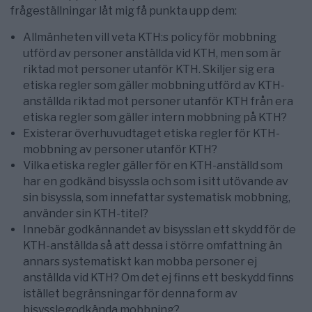
frågeställningar låt mig få punkta upp dem:
Allmänheten vill veta KTH:s policy för mobbning
utförd av personer anställda vid KTH, men som är
riktad mot personer utanför KTH. Skiljer sig era
etiska regler som gäller mobbning utförd av KTH-
anställda riktad mot personer utanför KTH från era
etiska regler som gäller intern mobbning på KTH?
Existerar överhuvudtaget etiska regler för KTH-
mobbning av personer utanför KTH?
Vilka etiska regler gäller för en KTH-anställd som
har en godkänd bisyssla och som i sitt utövande av
sin bisyssla, som innefattar systematisk mobbning,
använder sin KTH-titel?
Innebär godkännandet av bisysslan ett skydd för de
KTH-anställda så att dessa i större omfattning än
annars systematiskt kan mobba personer ej
anställda vid KTH? Om det ej finns ett beskydd finns
istället begränsningar för denna form av
bisysslegodkända mobbning?