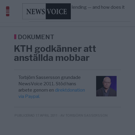
Amerika”
What is P2B lending — and how does it
09:12
ECONOMY
—
differ from P2P?
Richard D. Wolff: Därför provocerar
8/8
KRIG & FRED
—
Europas ledare fram ett krig med Rys ...
Sanna Hill lämnar ytterhögern efter 18 år –
10:51
SVERIGE
—
Överger tanken om ett ...
DOKUMENT
KTH godkänner att
anställda mobbar
Torbjörn Sassersson grundade
NewsVoice 2011. Stöd hans
arbete genom en
direktdonation
via Paypal.
- AV TORBJÖRN SASSERSSON
PUBLICERAD 17 APRIL 2011