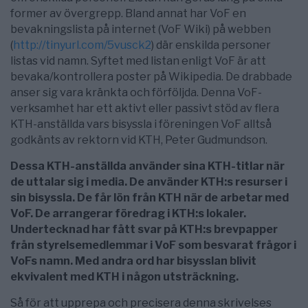
former av övergrepp. Bland annat har VoF en
bevakningslista på internet (VoF Wiki) på webben
(
http://tinyurl.com/5vusck2
) där enskilda personer
listas vid namn. Syftet med listan enligt VoF är att
bevaka/kontrollera poster på Wikipedia. De drabbade
anser sig vara kränkta och förföljda. Denna VoF-
verksamhet har ett aktivt eller passivt stöd av flera
KTH-anställda vars bisyssla i föreningen VoF alltså
godkänts av rektorn vid KTH, Peter Gudmundson.
Dessa KTH-anställda använder sina KTH-titlar när
de uttalar sig i media. De använder KTH:s resurser i
sin bisyssla. De får lön från KTH när de arbetar med
VoF. De arrangerar föredrag i KTH:s lokaler.
Undertecknad har fått svar på KTH:s brevpapper
från styrelsemedlemmar i VoF som besvarat frågor i
VoFs namn. Med andra ord har bisysslan blivit
ekvivalent med KTH i någon utsträckning.
Så för att upprepa och precisera denna skrivelses