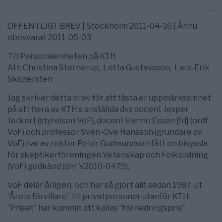
OFFENTLIGT BREV | Stockholm 2011-04-16 | Ännu
obesvarat 2011-05-03
Till Personalenheten på KTH
Att: Christina Sternerup, Lotta Gustavsson, Lars-Erik
Skagersten
Jag skriver detta brev för att fästa er uppmärksamhet
på att flera av KTH:s anställda dvs docent Jesper
Jerkert (styrelsen VoF), docent Hanno Essén [fd] (ordf
VoF) och professor Sven-Ove Hansson (grundare av
VoF) har av rektor Peter Gudmundson fått en bisyssla
för skeptikerföreningen Vetenskap och Folkbildning
(VoF) godkänd (dnr V2010-0475).
VoF delar årligen, och har så gjort allt sedan 1987, ut
”Årets förvillare” till privatpersoner utanför KTH.
”Priset” har kommit att kallas ”förnedringspris”.