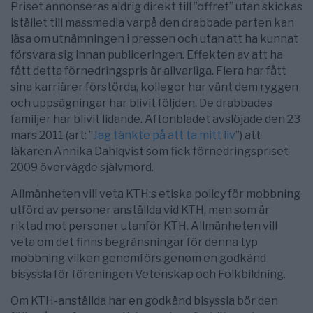
Priset annonseras aldrig direkt till ”offret” utan skickas
istället till massmedia varpå den drabbade parten kan
läsa om utnämningen i pressen och utan att ha kunnat
försvara sig innan publiceringen. Effekten av att ha
fått detta förnedringspris är allvarliga. Flera har fått
sina karriärer förstörda, kollegor har vänt dem ryggen
och uppsägningar har blivit följden. De drabbades
familjer har blivit lidande. Aftonbladet avslöjade den 23
mars 2011 (art: ”
Jag tänkte på att ta mitt liv
”) att
läkaren Annika Dahlqvist som fick förnedringspriset
2009 övervägde självmord.
Allmänheten vill veta KTH:s etiska policy för mobbning
utförd av personer anställda vid KTH, men som är
riktad mot personer utanför KTH. Allmänheten vill
veta om det finns begränsningar för denna typ
mobbning vilken genomförs genom en godkänd
bisyssla för föreningen Vetenskap och Folkbildning.
Om KTH-anställda har en godkänd bisyssla bör den