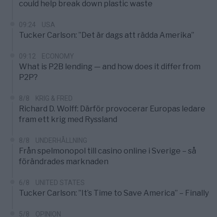
could help break down plastic waste
09:24
USA
Tucker Carlson: ”Det är dags att rädda Amerika”
09:12
ECONOMY
What is P2B lending — and how does it differ from
P2P?
8/8
KRIG & FRED
Richard D. Wolff: Därför provocerar Europas ledare
fram ett krig med Ryssland
8/8
UNDERHÅLLNING
Från spelmonopol till casino online i Sverige – så
förändrades marknaden
6/8
UNITED STATES
Tucker Carlson: ”It’s Time to Save America” – Finally
5/8
OPINION