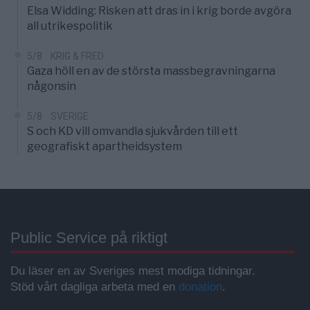
Elsa Widding: Risken att dras in i krig borde avgöra
all utrikespolitik
5/8
KRIG & FRED
Gaza höll en av de största massbegravningarna
någonsin
5/8
SVERIGE
S och KD vill omvandla sjukvården till ett
geografiskt apartheidsystem
Public Service på riktigt
Du läser en av Sveriges mest modiga tidningar.
Stöd vårt dagliga arbeta med en
donation
.