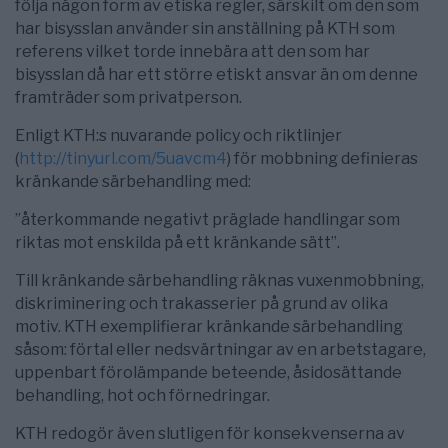
följa någon form av etiska regler, särskilt om den som
har bisysslan använder sin anställning på KTH som
referens vilket torde innebära att den som har
bisysslan då har ett större etiskt ansvar än om denne
framträder som privatperson.
Enligt KTH:s nuvarande policy och riktlinjer
(
http://tinyurl.com/5uavcm4
) för mobbning definieras
kränkande särbehandling med:
”återkommande negativt präglade handlingar som
riktas mot enskilda på ett kränkande sätt”.
Till kränkande särbehandling räknas vuxenmobbning,
diskriminering och trakasserier på grund av olika
motiv. KTH exemplifierar kränkande särbehandling
såsom: förtal eller nedsvärtningar av en arbetstagare,
uppenbart förolämpande beteende, åsidosättande
behandling, hot och förnedringar.
KTH redogör även slutligen för konsekvenserna av