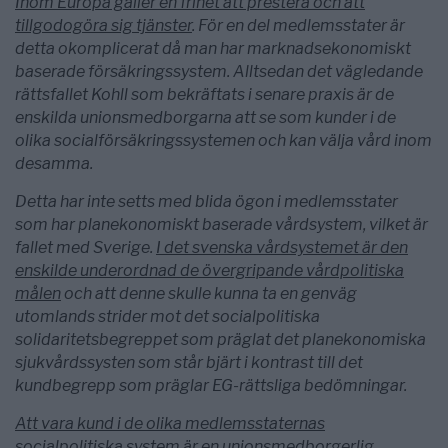
Inom Europa gäller en frihet att prestera och att
tillgodogöra sig tjänster
. För en del medlemsstater är
detta okomplicerat då man har marknadsekonomiskt
baserade försäkringssystem. Alltsedan det vägledande
rättsfallet Kohll som bekräftats i senare praxis är de
enskilda unionsmedborgarna att se som kunder i de
olika socialförsäkringssystemen och kan välja vård inom
desamma.
Detta har inte setts med blida ögon i medlemsstater
som har planekonomiskt baserade vårdsystem, vilket är
fallet med Sverige.
I det svenska vårdsystemet är den
enskilde underordnad de övergripande vårdpolitiska
målen
och att denne skulle kunna ta en genväg
utomlands strider mot det socialpolitiska
solidaritetsbegreppet som präglat det planekonomiska
sjukvårdssysten som står bjärt i kontrast till det
kundbegrepp som präglar EG-rättsliga bedömningar.
Att vara kund i de olika medlemsstaternas
socialpolitiska system är en unionsmedborgerlig