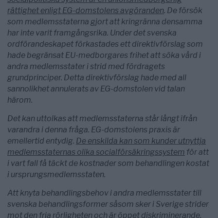
rättighet enligt EG-domstolens avgöranden
. De försök
som medlemsstaterna gjort att kringränna densamma
har inte varit framgångsrika. Under det svenska
ordförandeskapet förkastades ett direktivförslag som
hade begränsat EU-medborgares frihet att söka vård i
andra medlemsstater i strid med fördragets
grundprinciper. Detta direktivförslag hade med all
sannolikhet annulerats av EG-domstolen vid talan
härom.
Det kan uttolkas att medlemsstaterna står långt ifrån
varandra i denna fråga. EG-domstolens praxis är
emellertid entydig.
De enskilda kan som kunder utnyttja
medlemsstaternas olika socialförsäkringssystem
för att
i vart fall få täckt de kostnader som behandlingen kostat
i
ursprungsmedlemsstaten.
Att knyta behandlingsbehov i andra medlemsstater till
svenska behandlingsformer såsom sker i Sverige strider
mot den fria rörligheten och är öppet diskriminerande.