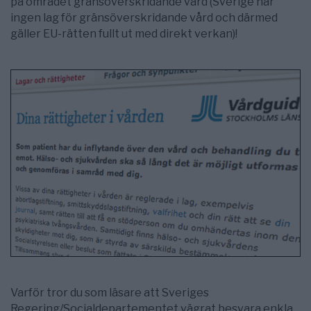
på området gränsöverskridande vård (Sverige har
ingen lag för gränsöverskridande vård och därmed
gäller EU-rätten fullt ut med direkt verkan)!
Varför tror du som läsare att Sveriges
Regering/Socialdepartementet vägrat besvara enkla