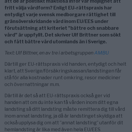
att de är politiskt maktlösa inför vår möjlighet att
fritt välja vårdform? Enligt EU-rättspraxis har
entydigt varje svensk medborgare rättighet till
gränsöverskridande vård inom EU/EES under
förutsättning att kriteriet ”bättre och snabbare
vård” är uppfyllt. Det skriver Ulf Brittner som sökt
och fått bättre vård utomlands än i Sverige.
Text: Ulf Bittner, en av tre i arbetsgruppen
AMBU
Därtill ger EU-rättspraxis vid handen, entydigt och helt
klart, att Sverige/försäkringskassan/landstingen får
stå för alla kostnader runt omkring, resor mediciner
och övernattningar m.m.
Därtill är det så att EU-rättspraxis också ger vid
handen att om du inte kan få vården inom ditt egna
landsting så ditt landsting måste remittera dig till vård
inom annat landsting, ja då är landstinget skyldiga att
också upplysa dig om att ”annat landsting” utanför dit
hemlandsting är lika med även hela EU/EES