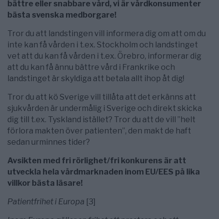
bättre eller snabbare vård, vi är vårdkonsumenter
bästa svenska medborgare!
Tror du att landstingen vill informera dig om att om du
inte kan få vården i t.ex. Stockholm och landstinget
vet att du kan få vården i t.ex. Örebro, informerar dig
att du kan få ännu bättre vård i Frankrike och
landstinget är skyldiga att betala allt ihop åt dig!
Tror du att kö Sverige vill tillåta att det erkänns att
sjukvården är undermålig i Sverige och direkt skicka
dig till t.ex. Tyskland istället? Tror du att de vill ”helt
förlora makten över patienten”, den makt de haft
sedan urminnes tider?
Avsikten med fri rörlighet/fri konkurens är att
utveckla hela vårdmarknaden inom EU/EES på lika
villkor bästa läsare!
Patientfrihet i Europa
[3]