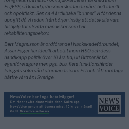
rörligheten på hälso- och sjukvårdens marknad inom
EU/ESS, så kallad gränsöverskridande vård, helt ideellt
och opolitiskt . Sen ca 4 år tillbaka ”brinner” vi för denna
uppgift då vi redan från början insåg att det skulle vara
till hjälp för utsatta människor som har
rehabiliteringsbehov.
Bert Magnusson är ordförande i Nackskadeförbundet,
Assar Fager har ideellt arbetat inom HSO och dess
handikapp politik över 10 års tid, Ulf Bittner är f.d.
egenföretagare men pga. bl.a. flera funktionshinder
tvingats söka vård utomlands inom EU och fått mottaga
bättre vård än i Sverige.