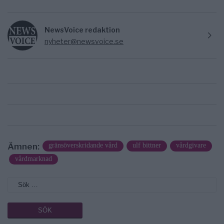
NewsVoice redaktion
nyheter@newsvoice.se
Ämnen:
gränsöverskridande vård
ulf bittner
vårdgivare
vårdmarknad