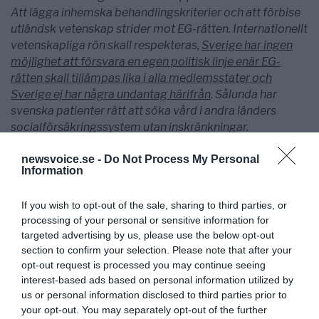
Att lägga inhemska behandlingskriterier och att förbise
utländsk vetenskap strider mot EG-rätten. Internationellt
vetenskapliga rön skall respekteras,
Sverige har ingen
möjlighet att försvara en egen politisk linje enär EG-
rätten skall tillämpas lika i alla medlemsstater och
Sverige ej har några undantag härifrån
. Sålunda har
svenska patienter rätt att söka vård i andra länders
socialförsäkringssystem utan inskränkningar.
Lund den 7 december 2010
newsvoice.se -
Do Not Process My Personal
Carl Michael von Quitzow LL.D.
Information
Jur.dr., Jean Monnet Professor i Europeisk rätt
Detta är copyright och får ej missbrukas!
If you wish to opt-out of the sale, sharing to third parties, or
Carl Michael von Quitzow
processing of your personal or sensitive information for
Jur dr., Jean Monnet Professor i Europeisk rätt
targeted advertising by us, please use the below opt-out
section to confirm your selection. Please note that after your
Hur är det ställt med rättssäkerheten i Sverige på
opt-out request is processed you may continue seeing
det specifika området gränsöverskridande vård, du
interest-based ads based on personal information utilized by
kan läsa mer i skrivelse [4] till EU-kommissionärerna,
us or personal information disclosed to third parties prior to
your opt-out. You may separately opt-out of the further
där då bl.a. om kartell bildning för att skydda den