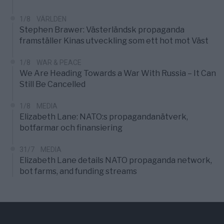
1/8
VÄRLDEN
Stephen Brawer: Västerländsk propaganda
framställer Kinas utveckling som ett hot mot Väst
1/8
WAR & PEACE
We Are Heading Towards a War With Russia – It Can
Still Be Cancelled
1/8
MEDIA
Elizabeth Lane: NATO:s propagandanätverk,
botfarmar och finansiering
31/7
MEDIA
Elizabeth Lane details NATO propaganda network,
bot farms, and funding streams