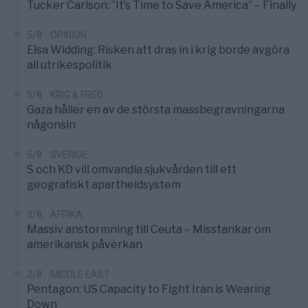
Tucker Carlson: ”It’s Time to Save America” – Finally
5/8
OPINION
Elsa Widding: Risken att dras in i krig borde avgöra
all utrikespolitik
5/8
KRIG & FRED
Gaza håller en av de största massbegravningarna
någonsin
5/8
SVERIGE
S och KD vill omvandla sjukvården till ett
geografiskt apartheidsystem
3/8
AFRIKA
Massiv anstormning till Ceuta – Misstankar om
amerikansk påverkan
2/8
MIDDLE EAST
Pentagon: US Capacity to Fight Iran is Wearing
Down