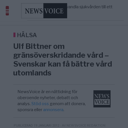
massbegravningarna någonsin
S och KD vill omvandla sjukvården till ett
5/8
SVERIGE
—
geografiskt apartheidsystem
Massiv anstormning till Ceuta – Misstankar
3/8
AFRIKA
—
om amerikansk påverkan
Tucker Carlson: ”It’s Time to Save
12:14
UNITED STATES
—
America” – Finally
HÄLSA
Ulf Bittner om
gränsöverskridande vård –
Svenskar kan få bättre vård
utomlands
NewsVoice är en nättidning för
oberoende nyheter, debatt och
analys.
Stöd oss
genom att donera,
sponsra eller
annonsera
.
- AV NEWSVOICE REDAKTION
PUBLICERAD 19 JANUARI 2012