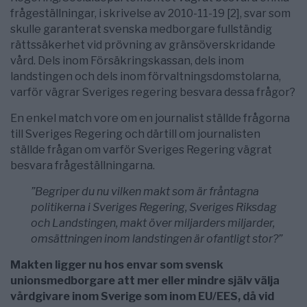
frågeställningar, i skrivelse av 2010-11-19 [2], svar som
skulle garanterat svenska medborgare fullständig
rättssäkerhet vid prövning av gränsöverskridande
vård. Dels inom Försäkringskassan, dels inom
landstingen och dels inom förvaltningsdomstolarna,
varför vägrar Sveriges regering besvara dessa frågor?
En enkel match vore om en journalist ställde frågorna
till Sveriges Regering och därtill om journalisten
ställde frågan om varför Sveriges Regering vägrat
besvara frågeställningarna.
”Begriper du nu vilken makt som är fråntagna
politikerna i Sveriges Regering, Sveriges Riksdag
och Landstingen, makt över miljarders miljarder,
omsättningen inom landstingen är ofantligt stor?”
Makten ligger nu hos envar som svensk
unionsmedborgare att mer eller mindre själv välja
vårdgivare inom Sverige som inom EU/EES, då vid