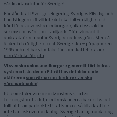
vårdmarknad utanför Sverige!
Förstår du att Sveriges Regering, Sveriges Riksdag och
Landstingen m.fl. vill inte det skall bli verklighet och
känt för alla svenska medborgare, alla dessa aktörer
ser massor av ”miljoner/miljarder” försvinna ut till
andra aktörer utanför Sveriges nationsgräns. Men så
är den fria rörligheten och Sverige skrev på papperen
1995 och det har vi betalat för som skattebetalare
men får icke åtnjuta
.
Vi svenska unionsmedborgare generellt förhindras
systematiskt denna EU-rätt av de inblandade
aktörerna
som värnar om den inre svenska
vårdmarknaden
!
EU-domstolen är den enda instans som har
tolkningsföreträdet, medlemsländerna har endast att
fullt ut tillämpa direkt EU-rättspraxis, så tillvida att de
inte har inskrivna undantag, Sverige har inga undantag