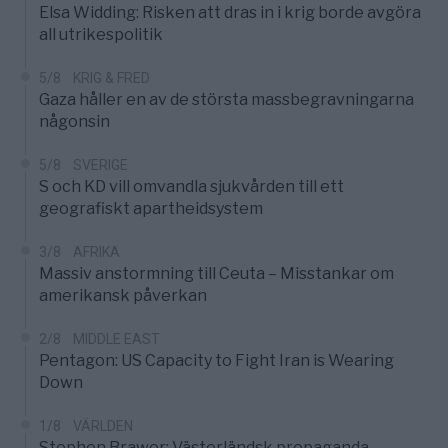
Elsa Widding: Risken att dras in i krig borde avgöra
all utrikespolitik
5/8
KRIG & FRED
Gaza håller en av de största massbegravningarna
någonsin
5/8
SVERIGE
S och KD vill omvandla sjukvården till ett
geografiskt apartheidsystem
3/8
AFRIKA
Massiv anstormning till Ceuta – Misstankar om
amerikansk påverkan
2/8
MIDDLE EAST
Pentagon: US Capacity to Fight Iran is Wearing
Down
1/8
VÄRLDEN
Stephen Brawer: Västerländsk propaganda