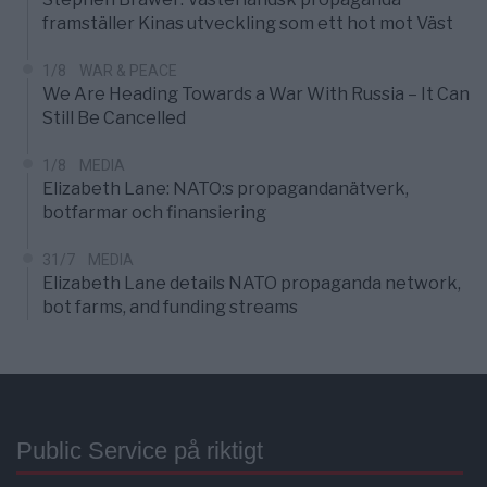
framställer Kinas utveckling som ett hot mot Väst
1/8
WAR & PEACE
We Are Heading Towards a War With Russia – It Can
Still Be Cancelled
1/8
MEDIA
Elizabeth Lane: NATO:s propagandanätverk,
botfarmar och finansiering
31/7
MEDIA
Elizabeth Lane details NATO propaganda network,
bot farms, and funding streams
Public Service på riktigt