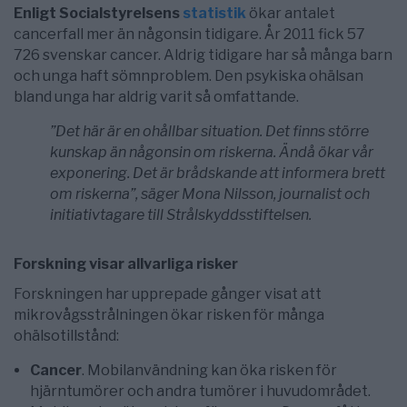
Enligt Socialstyrelsens
statistik
ökar antalet
cancerfall mer än någonsin tidigare. År 2011 fick 57
726 svenskar cancer. Aldrig tidigare har så många barn
och unga haft sömnproblem. Den psykiska ohälsan
bland unga har aldrig varit så omfattande.
”Det här är en ohållbar situation. Det finns större
kunskap än någonsin om riskerna. Ändå ökar vår
exponering. Det är brådskande att informera brett
om riskerna”, säger Mona Nilsson, journalist och
initiativtagare till Strålskyddsstiftelsen.
Forskning visar allvarliga risker
Forskningen har upprepade gånger visat att
mikrovågsstrålningen ökar risken för många
ohälsotillstånd:
Cancer
. Mobilanvändning kan öka risken för
hjärntumörer och andra tumörer i huvudområdet.