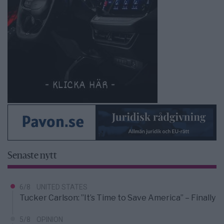
Senaste nytt
6/8
UNITED STATES
Tucker Carlson: ”It’s Time to Save America” – Finally
5/8
OPINION