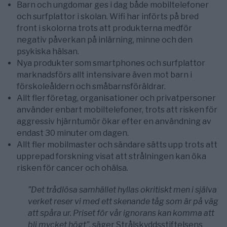
Barn och ungdomar ges i dag både mobiltelefoner
och surfplattor i skolan. Wifi har införts på bred
front i skolorna trots att produkterna medför
negativ påverkan på inlärning, minne och den
psykiska hälsan.
Nya produkter som smartphones och surfplattor
marknadsförs allt intensivare även mot barn i
förskoleåldern och småbarnsföräldrar.
Allt fler företag, organisationer och privatpersoner
använder enbart mobiltelefoner, trots att risken för
aggressiv hjärntumör ökar efter en användning av
endast 30 minuter om dagen.
Allt fler mobilmaster och sändare sätts upp trots att
upprepad forskning visat att strålningen kan öka
risken för cancer och ohälsa.
”Det trådlösa samhället hyllas okritiskt men i själva
verket reser vi med ett skenande tåg som är på väg
att spåra ur. Priset för vår ignorans kan komma att
bli mycket högt”,
säger Strålskyddsstiftelsens