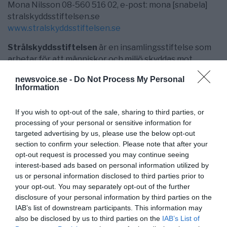
Mona Nilsson 08-560 516 02, e-post: mona [snabela]
stralskyddsstiftelsen.se
www.stralskyddsstiftelsen.se
Strålskyddsstiftelsen
är en insamlingsstiftelse som
arbetar för att människor och miljö skyddas mot
skadlig elektromagnetisk strålning genom att
newsvoice.se -
Do Not Process My Personal
informera om risker och publicera rekommendationer.
Information
Stiftelsen verkar för skärpt lagstiftning, stärkt
konsumentskydd samt stöd till de som redan skadats.
If you wish to opt-out of the sale, sharing to third parties, or
processing of your personal or sensitive information for
targeted advertising by us, please use the below opt-out
section to confirm your selection. Please note that after your
opt-out request is processed you may continue seeing
interest-based ads based on personal information utilized by
us or personal information disclosed to third parties prior to
your opt-out. You may separately opt-out of the further
disclosure of your personal information by third parties on the
IAB’s list of downstream participants. This information may
also be disclosed by us to third parties on the
IAB’s List of
NewsVoice redaktion