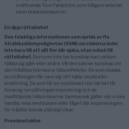
ordförande Tore Fahlström, som tidigare arbetat
inom telekomindustrin.
En djup rättslöshet
Den felaktiga informationen som sprids av ffa
Strålskyddsmyndigheten (SSM) om riskerna leder
inte bara till att allt fler blir sjuka, utan också till
rättslöshet
. Den som inte har kunskap kan varken
hjälpa sig själv eller andra. Vården saknar kunskap om
den trådlösa teknikens hälsoeffekter. De som skadas
av strålningen får vare sig rätt hjälp, skydd eller
ersättning. De som får en mobilmast i sin närhet får
finna sig i en påtvingad exponering och de
medföljande hälsoriskerna. Samma sak gäller när vi ska
handla, resa med bussen eller tåget där exponeringen
för trådlös teknik ständigt ökar.
Presskontakter