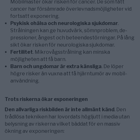
Mobilmaster ökar risken för cancer. De som fått
cancer har försämrade överlevnadsmöjligheter vid
fortsatt exponering.
Psykisk ohälsa och neurologiska sjukdomar
.
Strålningen kan ge huvudvärk, sömnproblem, de-
pressioner, ångest och beteendestörningar. På lång
sikt ökar risken för neurologiska sjukdomar.
Fertilitet
. Mikrovågsstrålning kan minska
möjligheten att få barn.
Barn och ungdomar är extra känsliga
. De löper
högre risker än vuxna att få hjärntumör av mobil-
användning.
Trots riskerna ökar exponeringen
Den allvarliga riskbilden är inte allmänt känd
. Den
trådlösa tekniken har lovordats högljutt i media utan
belysning av riskerna vilket bäddat för en massiv
ökning av exponeringen: