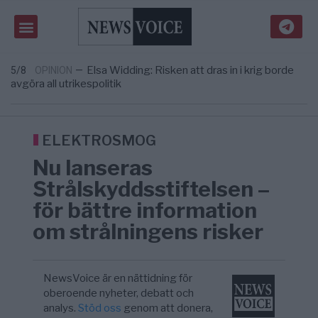
Massiv anstormning till Ceuta – Misstankar
3/8
AFRIKA
—
om amerikansk påverkan
Tucker Carlson: ”It’s Time to Save
6/8
UNITED STATES
—
America” – Finally
Elsa Widding: Risken att dras in i krig borde
5/8
OPINION
—
avgöra all utrikespolitik
Gaza håller en av de största
5/8
KRIG & FRED
—
massbegravningarna någonsin
S och KD vill omvandla sjukvården till ett
5/8
SVERIGE
—
geografiskt apartheidsystem
ELEKTROSMOG
Massiv anstormning till Ceuta – Misstankar
3/8
AFRIKA
—
Nu lanseras
om amerikansk påverkan
Tucker Carlson: ”It’s Time to Save
6/8
UNITED STATES
—
Strålskyddsstiftelsen –
America” – Finally
för bättre information
om strålningens risker
NewsVoice är en nättidning för
oberoende nyheter, debatt och
analys.
Stöd oss
genom att donera,