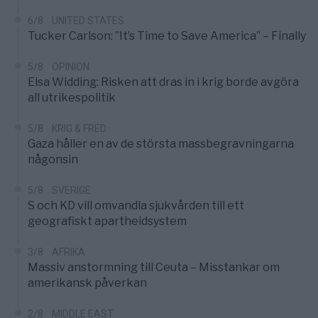
6/8
UNITED STATES
Tucker Carlson: ”It’s Time to Save America” – Finally
5/8
OPINION
Elsa Widding: Risken att dras in i krig borde avgöra
all utrikespolitik
5/8
KRIG & FRED
Gaza håller en av de största massbegravningarna
någonsin
5/8
SVERIGE
S och KD vill omvandla sjukvården till ett
geografiskt apartheidsystem
3/8
AFRIKA
Massiv anstormning till Ceuta – Misstankar om
amerikansk påverkan
2/8
MIDDLE EAST