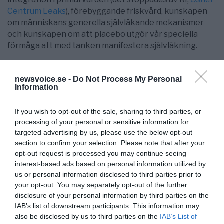
Centrum Leaks
), förebyggande friskvård, kunskapen
om människans generella självläkande mekanismer
och kunskapen om att placebo utgör vår speciella
förmåga att med tanken manifestera självläkning.
Kommentar: Torbjörn Sassersson | Uppdaterad kl 21:12,
2012-12-24
newsvoice.se -
Do Not Process My Personal
Information
If you wish to opt-out of the sale, sharing to third parties, or
processing of your personal or sensitive information for
targeted advertising by us, please use the below opt-out
section to confirm your selection. Please note that after your
opt-out request is processed you may continue seeing
interest-based ads based on personal information utilized by
us or personal information disclosed to third parties prior to
your opt-out. You may separately opt-out of the further
Torbjörn Sassersson
disclosure of your personal information by third parties on the
redaktionen@newsvoice.se
IAB’s list of downstream participants. This information may
also be disclosed by us to third parties on the
IAB’s List of