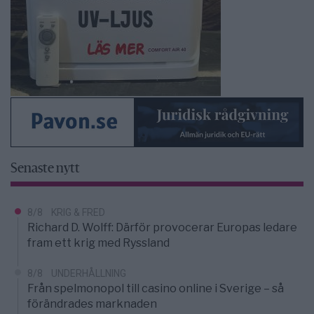
Senaste nytt
8/8
KRIG & FRED
Richard D. Wolff: Därför provocerar Europas ledare
fram ett krig med Ryssland
8/8
UNDERHÅLLNING
Från spelmonopol till casino online i Sverige – så
förändrades marknaden