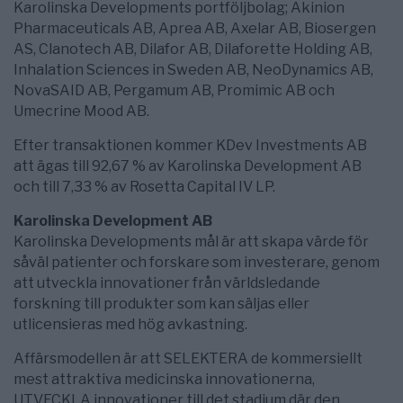
Karolinska Developments portföljbolag; Akinion
Pharmaceuticals AB, Aprea AB, Axelar AB, Biosergen
AS, Clanotech AB, Dilafor AB, Dilaforette Holding AB,
Inhalation Sciences in Sweden AB, NeoDynamics AB,
NovaSAID AB, Pergamum AB, Promimic AB och
Umecrine Mood AB.
Efter transaktionen kommer KDev Investments AB
att ägas till 92,67 % av Karolinska Development AB
och till 7,33 % av Rosetta Capital IV LP.
Karolinska Development AB
Karolinska Developments mål är att skapa värde för
såväl patienter och forskare som investerare, genom
att utveckla innovationer från världsledande
forskning till produkter som kan säljas eller
utlicensieras med hög avkastning.
Affärsmodellen är att SELEKTERA de kommersiellt
mest attraktiva medicinska innovationerna,
UTVECKLA innovationer till det stadium där den