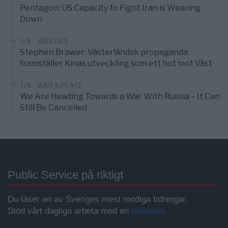
Pentagon: US Capacity to Fight Iran is Wearing
Down
1/8
VÄRLDEN
Stephen Brawer: Västerländsk propaganda
framställer Kinas utveckling som ett hot mot Väst
1/8
WAR & PEACE
We Are Heading Towards a War With Russia – It Can
Still Be Cancelled
Public Service på riktigt
Du läser en av Sveriges mest modiga tidningar.
Stöd vårt dagliga arbeta med en
donation
.