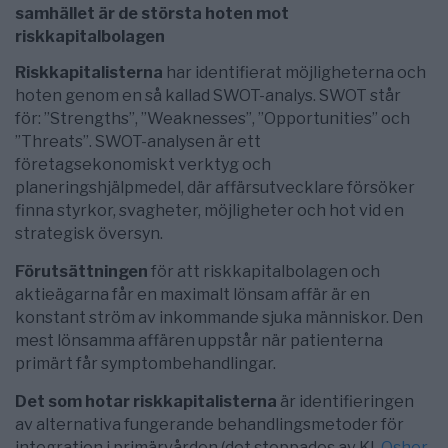
samhället är de största hoten mot
riskkapitalbolagen
Riskkapitalisterna
har identifierat möjligheterna och
hoten genom en så kallad SWOT-analys. SWOT står
för: ”Strengths”, ”Weaknesses”, ”Opportunities” och
”Threats”. SWOT-analysen är ett
företagsekonomiskt verktyg och
planeringshjälpmedel, där affärsutvecklare försöker
finna styrkor, svagheter, möjligheter och hot vid en
strategisk översyn.
Förutsättningen
för att riskkapitalbolagen och
aktieägarna får en maximalt lönsam affär är en
konstant ström av inkommande sjuka människor. Den
mest lönsamma affären uppstår när patienterna
primärt får symptombehandlingar.
Det som hotar riskkapitalisterna
är identifieringen
av alternativa fungerande behandlingsmetoder för
integration i primärvården (det stoppades av KI,
Osher