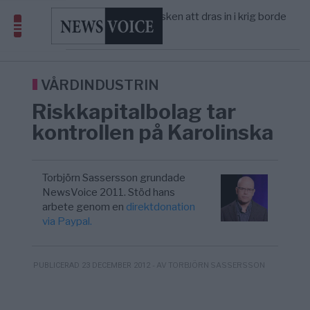
America” – Finally
Elsa Widding: Risken att dras in i krig borde
5/8
OPINION
—
avgöra all utrikespolitik
Gaza håller en av de största
5/8
KRIG & FRED
—
massbegravningarna någonsin
Richard D. Wolff: Därför provocerar
8/8
KRIG & FRED
—
Europas ledare fram ett krig med Rys ...
VÅRDINDUSTRIN
Riskkapitalbolag tar
kontrollen på Karolinska
Torbjörn Sassersson grundade
NewsVoice 2011. Stöd hans
arbete genom en
direktdonation
via Paypal.
- AV TORBJÖRN SASSERSSON
PUBLICERAD 23 DECEMBER 2012