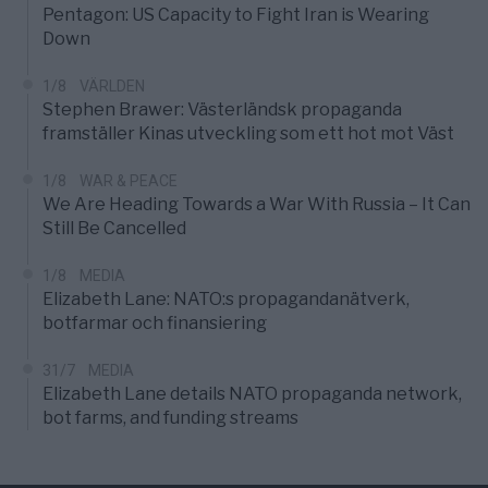
Pentagon: US Capacity to Fight Iran is Wearing
Down
1/8
VÄRLDEN
Stephen Brawer: Västerländsk propaganda
framställer Kinas utveckling som ett hot mot Väst
1/8
WAR & PEACE
We Are Heading Towards a War With Russia – It Can
Still Be Cancelled
1/8
MEDIA
Elizabeth Lane: NATO:s propagandanätverk,
botfarmar och finansiering
31/7
MEDIA
Elizabeth Lane details NATO propaganda network,
bot farms, and funding streams