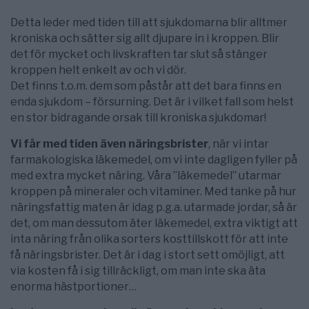
Detta leder med tiden till att sjukdomarna blir alltmer
kroniska och sätter sig allt djupare in i kroppen. Blir
det för mycket och livskraften tar slut så stänger
kroppen helt enkelt av och vi dör.
Det finns t.o.m. dem som påstår att det bara finns en
enda sjukdom – försurning. Det är i vilket fall som helst
en stor bidragande orsak till kroniska sjukdomar!
Vi får med tiden även näringsbrister
, när vi intar
farmakologiska läkemedel, om vi inte dagligen fyller på
med extra mycket näring. Våra ”läkemedel” utarmar
kroppen på mineraler och vitaminer. Med tanke på hur
näringsfattig maten är idag p.g.a. utarmade jordar, så är
det, om man dessutom äter läkemedel, extra viktigt att
inta näring från olika sorters kosttillskott för att inte
få näringsbrister. Det är i dag i stort sett omöjligt, att
via kosten få i sig tillräckligt, om man inte ska äta
enorma hästportioner…