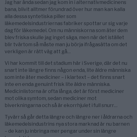
Jag har ända sedan jag kom in i alternativmedicinens
bana, blivit alltmer förundrad över hur man kan kalla
alla dessa syntetiska piller som
läkemedelsindustriernas fabriker spottar ur sig varje
dag för läkemedel. Om nu människorna som äter dem
blev friska skulle jag inget säga, men när det istället
blir tvärtom så måste man ju börja ifrågasätta om det
verkligen är rätt väg att gå…
Vi har kommit till det stadium här i Sverige, där det nu
snart inte längre finns någon enda, lite äldre människa
som inte äter mediciner – i klartext – det finns snart
inte en enda genuint frisk lite äldre människa.
Medicinlistorna är ofta långa, det är först mediciner
mot olika symtom, sedan mediciner mot
biverkningarna och så är ekorrhjulet i full snurr…
Tyvärr så går detta längre och längre ner i åldrarna och
läkemedelsindustrins nya stora marknad är nu barnen
– de kan ju inbringa mer pengar under sin längre