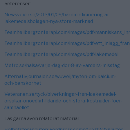
Referenser:
Newsvoice.se/2013/01/09/barnmedicinering-ar-
lakemedelsbolagen-nya-stora-marknad
Teamhellbergzonterapi.com/images/pdf/manniskans_inr
Teamhellbergzonterapi.com/images/pdf/ett_inlagg_fran
Teamhellbergzonterapi.com/images/pdf/lakemedel
Metro.se/halsa/varje-dag-dor-8-av-vardens-misstag
Alternativjournalen.se/wuweij/myten-om-kalcium-
och-benskorhet
Veteranen.se/tyck/biverkningar-fran-laekemedel-
orsakar-onoedigt-lidande-och-stora-kostnader-foer-
samhaellet
Läs gärna även relaterat material:
Helhetsterapeuten.wordpress.com/2012/12/22/varfor-