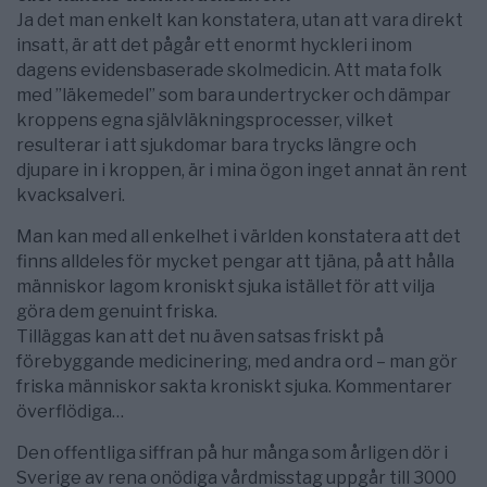
Ja det man enkelt kan konstatera, utan att vara direkt
insatt, är att det pågår ett enormt hyckleri inom
dagens evidensbaserade skolmedicin. Att mata folk
med ”läkemedel” som bara undertrycker och dämpar
kroppens egna självläkningsprocesser, vilket
resulterar i att sjukdomar bara trycks längre och
djupare in i kroppen, är i mina ögon inget annat än rent
kvacksalveri.
Man kan med all enkelhet i världen konstatera att det
finns alldeles för mycket pengar att tjäna, på att hålla
människor lagom kroniskt sjuka istället för att vilja
göra dem genuint friska.
Tilläggas kan att det nu även satsas friskt på
förebyggande medicinering, med andra ord – man gör
friska människor sakta kroniskt sjuka. Kommentarer
överflödiga…
Den offentliga siffran på hur många som årligen dör i
Sverige av rena onödiga vårdmisstag uppgår till 3000