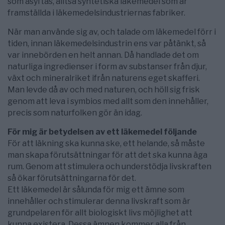
som åsyftas, alltså syntetiska läkemedel som är
framställda i läkemedelsindustriernas fabriker.
När man använde sig av, och talade om läkemedel förr i
tiden, innan läkemedelsindustrin ens var påtänkt, så
var innebörden en helt annan. Då handlade det om
naturliga ingredienser i form av substanser från djur,
växt och mineralriket ifrån naturens eget skafferi.
Man levde då av och med naturen, och höll sig frisk
genom att leva i symbios med allt som den innehåller,
precis som naturfolken gör än idag.
För mig är betydelsen av ett läkemedel följande
För att läkning ska kunna ske, ett helande, så måste
man skapa förutsättningar för att det ska kunna äga
rum. Genom att stimulera och understödja livskraften
så ökar förutsättningarna för det.
Ett läkemedel är sålunda för mig ett ämne som
innehåller och stimulerar denna livskraft som är
grundpelaren för allt biologiskt livs möjlighet att
kunna existera. Dessa ämnen kommer alla från