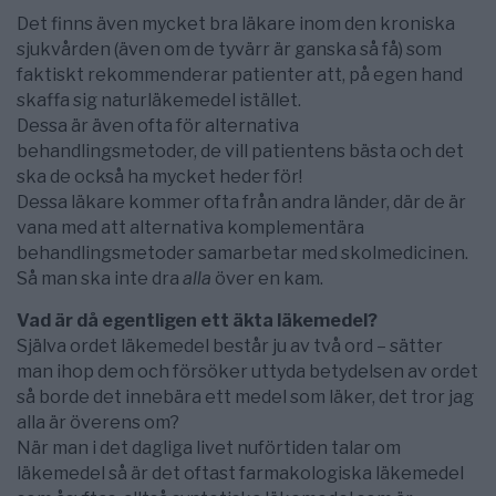
Det finns även mycket bra läkare inom den kroniska
sjukvården (även om de tyvärr är ganska så få) som
faktiskt rekommenderar patienter att, på egen hand
skaffa sig naturläkemedel istället.
Dessa är även ofta för alternativa
behandlingsmetoder, de vill patientens bästa och det
ska de också ha mycket heder för!
Dessa läkare kommer ofta från andra länder, där de är
vana med att alternativa komplementära
behandlingsmetoder samarbetar med skolmedicinen.
Så man ska inte dra
alla
över en kam.
Vad är då egentligen ett äkta läkemedel?
Själva ordet läkemedel består ju av två ord – sätter
man ihop dem och försöker uttyda betydelsen av ordet
så borde det innebära ett medel som läker, det tror jag
alla är överens om?
När man i det dagliga livet nuförtiden talar om
läkemedel så är det oftast farmakologiska läkemedel