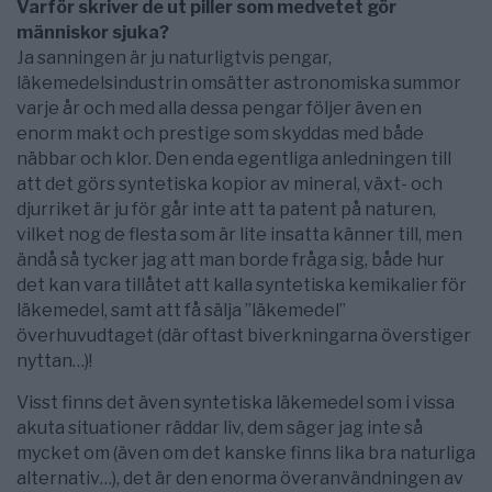
Varför skriver de ut piller som medvetet gör
människor sjuka?
Ja sanningen är ju naturligtvis pengar,
läkemedelsindustrin omsätter astronomiska summor
varje år och med alla dessa pengar följer även en
enorm makt och prestige som skyddas med både
näbbar och klor. Den enda egentliga anledningen till
att det görs syntetiska kopior av mineral, växt- och
djurriket är ju för går inte att ta patent på naturen,
vilket nog de flesta som är lite insatta känner till, men
ändå så tycker jag att man borde fråga sig, både hur
det kan vara tillåtet att kalla syntetiska kemikalier för
läkemedel, samt att få sälja ”läkemedel”
överhuvudtaget (där oftast biverkningarna överstiger
nyttan…)!
Visst finns det även syntetiska läkemedel som i vissa
akuta situationer räddar liv, dem säger jag inte så
mycket om (även om det kanske finns lika bra naturliga
alternativ…), det är den enorma överanvändningen av