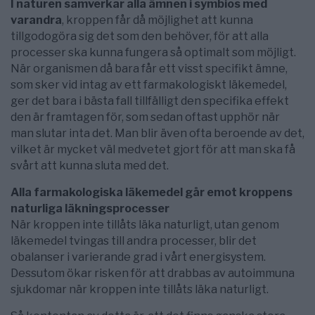
I naturen samverkar alla ämnen i symbios med
varandra
, kroppen får då möjlighet att kunna
tillgodogöra sig det som den behöver, för att alla
processer ska kunna fungera så optimalt som möjligt.
När organismen då bara får ett visst specifikt ämne,
som sker vid intag av ett farmakologiskt läkemedel,
ger det bara i bästa fall tillfälligt den specifika effekt
den är framtagen för, som sedan oftast upphör när
man slutar inta det. Man blir även ofta beroende av det,
vilket är mycket väl medvetet gjort för att man ska få
svårt att kunna sluta med det.
Alla farmakologiska läkemedel går emot kroppens
naturliga läkningsprocesser
När kroppen inte tillåts läka naturligt, utan genom
läkemedel tvingas till andra processer, blir det
obalanser i varierande grad i vårt energisystem.
Dessutom ökar risken för att drabbas av autoimmuna
sjukdomar när kroppen inte tillåts läka naturligt.