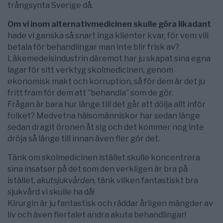
trångsynta Sverige då.
Om vi inom alternativmedicinen skulle göra likadant
hade vi ganska så snart inga klienter kvar, för vem vill
betala för behandlingar man inte blir frisk av?
Läkemedelsindustrin däremot har ju skapat sina egna
lagar för sitt verktyg skolmedicinen, genom
ekonomisk makt och korruption, så för dem är det ju
fritt fram för dem att ”behandla” som de gör.
Frågan är bara hur länge till det går att dölja allt inför
folket? Medvetna hälsomänniskor har sedan länge
sedan dragit öronen åt sig och det kommer nog inte
dröja så länge till innan även fler gör det.
Tänk om skolmedicinen istället skulle koncentrera
sina insatser på det som den verkligen är bra på
istället,
akutsjukvården
, tänk vilken fantastiskt bra
sjukvård vi skulle ha då!
Kirurgin är ju fantastisk och räddar årligen mängder av
liv och även flertalet andra akuta behandlingar!