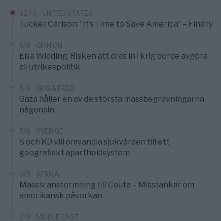
12:14
UNITED STATES
Tucker Carlson: ”It’s Time to Save America” – Finally
5/8
OPINION
Elsa Widding: Risken att dras in i krig borde avgöra
all utrikespolitik
5/8
KRIG & FRED
Gaza håller en av de största massbegravningarna
någonsin
5/8
SVERIGE
S och KD vill omvandla sjukvården till ett
geografiskt apartheidsystem
3/8
AFRIKA
Massiv anstormning till Ceuta – Misstankar om
amerikansk påverkan
2/8
MIDDLE EAST