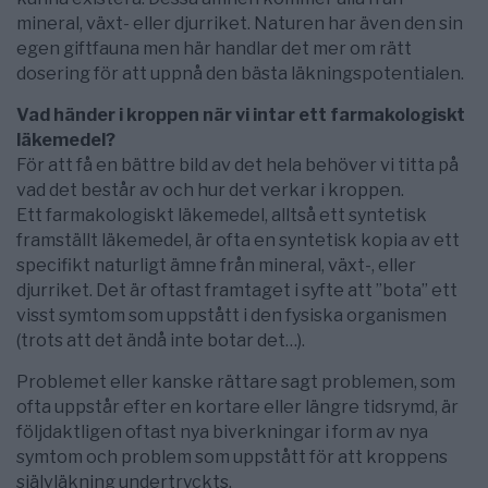
mineral, växt- eller djurriket. Naturen har även den sin
egen giftfauna men här handlar det mer om rätt
dosering för att uppnå den bästa läkningspotentialen.
Vad händer i kroppen när vi intar ett farmakologiskt
läkemedel?
För att få en bättre bild av det hela behöver vi titta på
vad det består av och hur det verkar i kroppen.
Ett farmakologiskt läkemedel, alltså ett syntetisk
framställt läkemedel, är ofta en syntetisk kopia av ett
specifikt naturligt ämne från mineral, växt-, eller
djurriket. Det är oftast framtaget i syfte att ”bota” ett
visst symtom som uppstått i den fysiska organismen
(trots att det ändå inte botar det…).
Problemet eller kanske rättare sagt problemen, som
ofta uppstår efter en kortare eller längre tidsrymd, är
följdaktligen oftast nya biverkningar i form av nya
symtom och problem som uppstått för att kroppens
självläkning undertryckts.