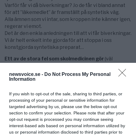
Varför får vi då biverkningar? Jo de får vi bland annat
för att ”läkemedlet” är framställt på syntetisk väg.
Alla ämnen som vi intar, som kroppen inte känner igen,
regerar vi emot.
Det är den enkla anledningen till att vi får biverkningar.
Vi är helt enkelt inte gjorda för att stoppa i oss
konstgjorda syntetiska preparat…
Ett av de stora fel som skolmedicinen gör
(väl
medvetet uträknat…), är att de riktar all
uppmärksamhet mot symtomet. Ett symtom kan aldrig
newsvoice.se -
Do Not Process My Personal
Information
vara orsaken. Det är ju dock ur ekonomisk synvinkel
helt genialt att bara behandla symtomet, dämpa och
undertrycka det, då blir ju inte patienten genuint frisk
If you wish to opt-out of the sale, sharing to third parties, or
och kan fortsätta inbringa pengar på konsumtion av
processing of your personal or sensitive information for
targeted advertising by us, please use the below opt-out
läkemedel istället!
section to confirm your selection. Please note that after your
”Lyckas” sedan behandlingen (symtomet undertryckt
opt-out request is processed you may continue seeing
så det inte märks av), så kommer det ofta snart nya
interest-based ads based on personal information utilized by
symtom, för att grundorsaken inte är löst, som
us or personal information disclosed to third parties prior to
skolmedicinen ser som nya sjukdomar, vilka givetvis