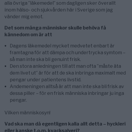
alla övriga ”läkemedel” som dagligen sker överallt
inom hälso- och sjukvården här i Sverige som jag
vänder mig emot.
Det som många människor skulle behöva få
kännedom om är att
Dagens läkemedel mycket medvetet enbart är
framtagna för att dämpa och undertrycka symtom –
så man inte ska bli genuint frisk.
Den stora anledningen till att man ofta ”måste äta
dem livet ut” är för att de ska inbringa maximalt med
pengar under patientens livstid.
Andemeningen alltså är att man inte ska bli frisk av
dessa piller – för en frisk människa inbringar ju inga
pengar.
Vilken människosyn!
Vad ska man då egentligen kalla allt detta – hyckleri
eller kanske t.o.m. kvacksalveri?