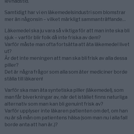
levnadstid.
Samtidigt har vi en läkemedelsindustri som blomstrar
mer än någonsin – vilket märkligt sammanträffande…
Läkemedel ska ju vara så viktiga för att man inte ska bli
sjuk – varför blir folk då inte friska av dem?
Varför måste man ofta fortsätta att äta läkemedel livet
ut?
Är det inte meningen att man ska bli frisk av alla dessa
piller?
Det är några frågor som alla som äter mediciner borde
ställa till läkaren!
Varför ska man äta syntetiska piller (läkemedel), som
man får biverkningar av, när det istället finns naturliga
alternativ som man kan bli genuint frisk av?
Varför upplyser inte läkaren patienten om det, om han
nu är så mån om patientens hälsa (som man nu i alla fall
borde anta att han är..)?