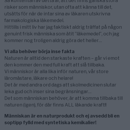
Så kontentan av detta är, att det finns ganska stora
risker som människor, utan ofta att känna till det,
utsätts för när de intar sina av läkaren utskrivna
farmakologiska läkemedel.
Hittills i mitt liv har jag faktiskt aldrig träffat på någon
genuint frisk människa som ätit ”läkemedel”, och jag
kommer nog troligen aldrig göra det heller…
Vi alla behöver börja inse fakta
Naturen är alltid den starkaste kraften – går vi emot
den kommer den med full kraft att slå tillbaka.
Vi människor är alla lika inför naturen, vår store
läromästare, läkare och helare!
Det är med andra ord dags att skolmedicinen slutar
leka gud och inser sina begränsningar…
Det som människan behöver, är att komma tillbaka till
naturen (igen), för där finns ALL läkande kraft!!
Människan är en naturprodukt och ej avsedd bli en
soptipp fylld med syntetiska kemikalier!