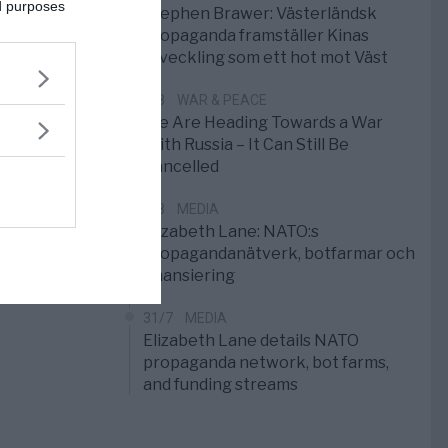
ed purposes
Stephen Brawer: Västerländsk
propaganda framställer Kinas
utveckling som ett hot mot Väst
1/8
WAR & PEACE
We Are Heading Towards a War
With Russia – It Can Still Be
Cancelled
1/8
MEDIA
Elizabeth Lane: NATO:s
propagandanätverk, botfarmar och
finansiering
31/7
MEDIA
Elizabeth Lane details NATO
propaganda network, bot farms,
and funding streams