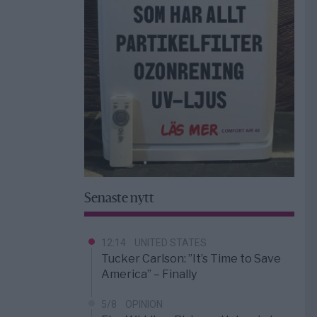
Senaste nytt
12:14
UNITED STATES
Tucker Carlson: ”It’s Time to Save
America” – Finally
5/8
OPINION