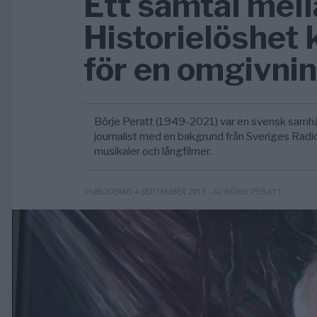
Ett samtal mell
Historielöshet 
för en omgivni
Börje Peratt (1949-2021) var en svensk samhäl
journalist med en bakgrund från Sveriges Radi
musikaler och långfilmer.
- AV BÖRJE PERATT
PUBLICERAD 4 SEPTEMBER 2013