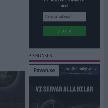
Få NewsVoice nyhets-
mail
ANNONSER