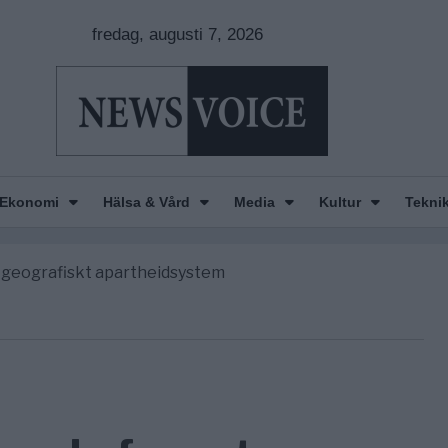
fredag, augusti 7, 2026
nkar om amerikansk påverkan
e America” – Finally
Ekonomi
Hälsa & Vård
Media
Kultur
Tekni
de avgöra all utrikespolitik
gravningarna någonsin
tt geografiskt apartheidsystem
nkar om amerikansk påverkan
e America” – Finally