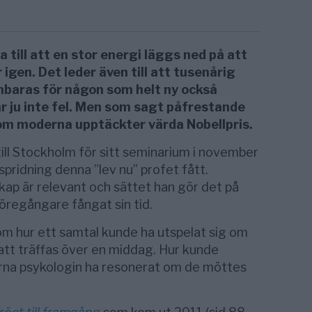
a till att en stor energi läggs ned på att
 igen. Det leder även till att tusenårig
nbaras för någon som helt ny också
r ju inte fel. Men som sagt påfrestande
om moderna upptäckter värda Nobellpris.
ill Stockholm för sitt seminarium i november
spridning denna ”lev nu” profet fått.
kap är relevant och sättet han gör det på
öregångare fångat sin tid.
om hur ett samtal kunde ha utspelat sig om
 att träffas över en middag. Hur kunde
rna psykologin ha resonerat om de möttes