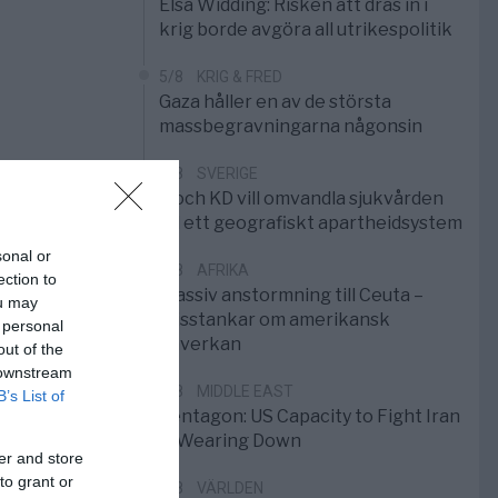
Elsa Widding: Risken att dras in i
krig borde avgöra all utrikespolitik
5/8
KRIG & FRED
Gaza håller en av de största
massbegravningarna någonsin
5/8
SVERIGE
S och KD vill omvandla sjukvården
till ett geografiskt apartheidsystem
sonal or
3/8
AFRIKA
ection to
Massiv anstormning till Ceuta –
ou may
Misstankar om amerikansk
 personal
påverkan
out of the
 downstream
2/8
MIDDLE EAST
B’s List of
Pentagon: US Capacity to Fight Iran
is Wearing Down
er and store
to grant or
1/8
VÄRLDEN