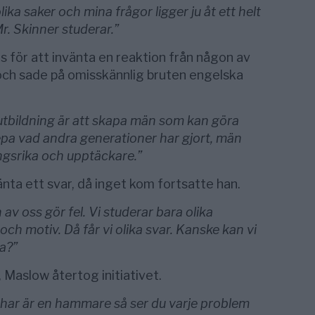
olika saker och mina frågor ligger ju åt ett helt
r. Skinner studerar.”
s för att invänta en reaktion från någon av
 och sade på omisskännlig bruten engelska
utbildning är att skapa män som kan göra
epa vad andra generationer har gjort, män
ngsrika och upptäckare.”
änta ett svar, då inget kom fortsatte han.
 av oss gör fel. Vi studerar bara olika
ch motiv. Då får vi olika svar. Kanske kan vi
a?”
, Maslow återtog initiativet.
har är en hammare så ser du varje problem