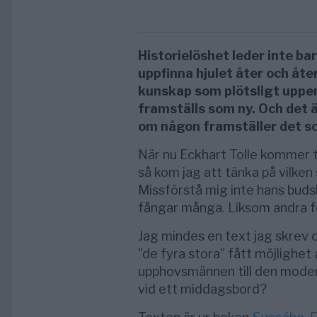
Historielöshet leder inte bar
uppfinna hjulet åter och åter
kunskap som plötsligt uppe
framställs som ny. Och det ä
om någon framställer det s
När nu Eckhart Tolle kommer t
så kom jag att tänka på vilken 
Missförstå mig inte hans buds
fångar många. Liksom andra f
Jag mindes en text jag skrev 
”de fyra stora” fått möjlighet
upphovsmännen till den mode
vid ett middagsbord?