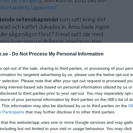
öet till framgång
som kom ut 2011 (sid 88-
dvetandets Uppkomst
”.
tående vetenskapsmän
som satt kring det
larad och kaffet dukades in. Ännu hade ingen
lle säga något först? Freud satt där med
onen över sina rundbågade glasögon. Han
trots allt äldst, tänkte Maslow.
.se -
Do Not Process My Personal Information
t med kaffeskeden mot koppen och det blev
l. Maslow harklade sig lätt och vände sig mot
to opt-out of the sale, sharing to third parties, or processing of your per
formation for targeted advertising by us, please use the below opt-out s
r selection. Please note that after your opt-out request is processed y
eing interest-based ads based on personal information utilized by us or
 kommer det sig att ni inom psykoanalysen
disclosed to third parties prior to your opt-out. You may separately opt-
tt analysera drömmar?”
losure of your personal information by third parties on the IAB’s list of
. This information may also be disclosed by us to third parties on the
IA
efter sitt hakskägg och tittade runt bordet
Participants
that may further disclose it to other third parties.
nnen också lyssnade innan han tog till orda.
 that this website/app uses one or more Google services and may gath
elt. Drömmen är en genväg till människans
including but not limited to your visit or usage behaviour. You may click 