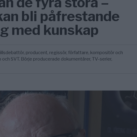
an de fyra stora –
kan bli påfrestande
ng med kunskap
lsdebattör, producent, regissör, författare, kompositör och
o och SVT. Börje producerade dokumentärer, TV-serier,