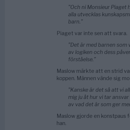
”Och ni Monsieur Piaget h
alla utvecklas kunskapsmä
barn.”
Piaget var inte sen att svara.
”Det är med barnen som vi
av logiken och dess påver
förståelse.”
Maslow märkte att en strid va
koppen. Männen vände sig mo
”Kanske är det så att vi al
mig ju åt hur vi tar ansvar
av vad det är som ger meni
Maslow gjorde en konstpaus för
han.