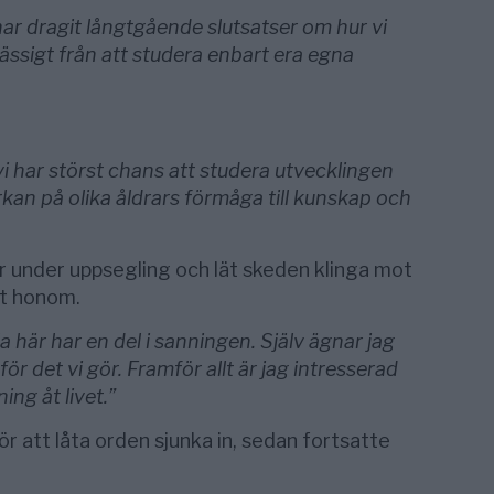
ar dragit långtgående slutsatser om hur vi
ssigt från att studera enbart era egna
 har störst chans att studera utvecklingen
kan på olika åldrars förmåga till kunskap och
r under uppsegling och lät skeden klinga mot
t honom.
la här har en del i sanningen. Själv ägnar jag
 för det vi gör. Framför allt är jag intresserad
ng åt livet.”
 att låta orden sjunka in, sedan fortsatte