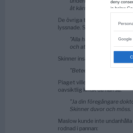
undermedvetna. Genom a
deny consent
åt kärnan i en människas 
in below Go
De övriga två herrarna vid bo
Persona
lyssnade. Skinner kunde inte hå
”Alla här vet ju att jag un
Google 
och att jag enbart anser v
Skinner insåg att hans ord sku
”Beteendevetenskap är ju
Piaget ville inte korrigera Sk
oavsiktlig kritik då han sa:
”Ja din föregångare dokt
Skinner duvor och möss. 
Maslow kunde inte undanhålla 
rodnad i pannan: