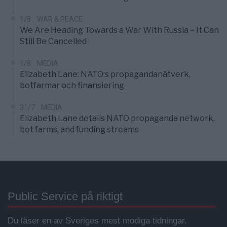
1/8
WAR & PEACE
We Are Heading Towards a War With Russia – It Can
Still Be Cancelled
1/8
MEDIA
Elizabeth Lane: NATO:s propagandanätverk,
botfarmar och finansiering
31/7
MEDIA
Elizabeth Lane details NATO propaganda network,
bot farms, and funding streams
Public Service på riktigt
Du läser en av Sveriges mest modiga tidningar.