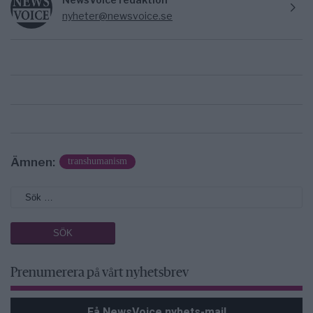
nyheter@newsvoice.se
Ämnen:
transhumanism
Prenumerera på vårt nyhetsbrev
Få NewsVoice nyhets-mail