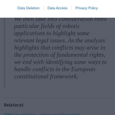
discuss how fundamental rights are
Data Deletion
Data Access
Privacy Policy
challenged by robotic technologies.
We then take into consideration three
particular fields of robotic
applications to highlight some
relevant legal issues. As the analysis
highlights that conflicts may arise in
the protection of fundamental rights,
we end with identifying some ways to
handle conflicts in the European
constitutional framework.
Relaterat
IBM: Five in Five—where are they now?