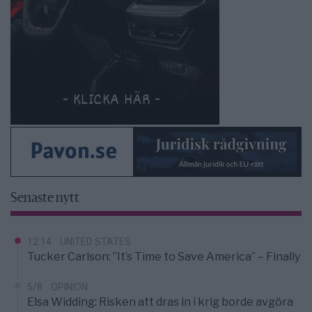
Senaste nytt
12:14
UNITED STATES
Tucker Carlson: ”It’s Time to Save America” – Finally
5/8
OPINION
Elsa Widding: Risken att dras in i krig borde avgöra