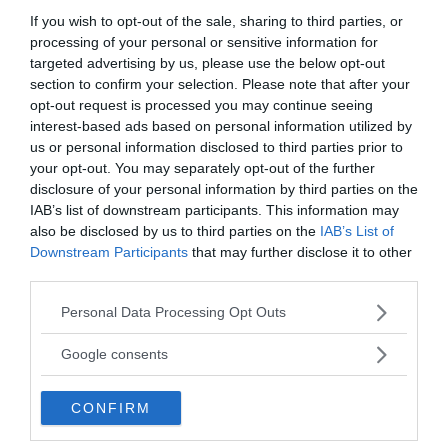
these basic rights are currently being
If you wish to opt-out of the sale, sharing to third parties, or
shaped in law. Against this
processing of your personal or sensitive information for
background, this paper aims at
targeted advertising by us, please use the below opt-out
discussing the protection of
section to confirm your selection. Please note that after your
opt-out request is processed you may continue seeing
fundamental rights in contemporary
interest-based ads based on personal information utilized by
technology-pervaded society. We will
us or personal information disclosed to third parties prior to
adopt a European Union perspective,
your opt-out. You may separately opt-out of the further
disclosure of your personal information by third parties on the
because the EU’s dual aim of
IAB’s list of downstream participants. This information may
fostering an innovation-friendly
also be disclosed by us to third parties on the
IAB’s List of
internal market as well as an area of
Downstream Participants
that may further disclose it to other
third parties.
freedom, security, and justice makes
the regulation of robotics
Please note that this website/app uses one or more Google
Personal Data Processing Opt Outs
services and may gather and store information including but
particularly salient in this
not limited to your visit or usage behaviour. You may click to
Google consents
jurisdiction.
grant or deny consent to Google and its third-party tags to
use your data for below specified purposes in below Google
After an introduction into EU
CONFIRM
consent section.
fundamental rights and robotics, we