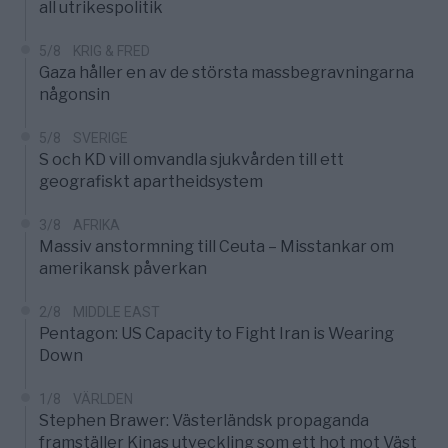
all utrikespolitik
5/8
KRIG & FRED
Gaza håller en av de största massbegravningarna
någonsin
5/8
SVERIGE
S och KD vill omvandla sjukvården till ett
geografiskt apartheidsystem
3/8
AFRIKA
Massiv anstormning till Ceuta – Misstankar om
amerikansk påverkan
2/8
MIDDLE EAST
Pentagon: US Capacity to Fight Iran is Wearing
Down
1/8
VÄRLDEN
Stephen Brawer: Västerländsk propaganda
framställer Kinas utveckling som ett hot mot Väst