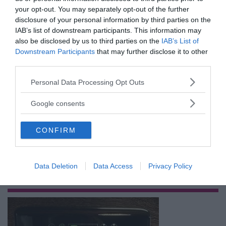
your opt-out. You may separately opt-out of the further
disclosure of your personal information by third parties on the
IAB’s list of downstream participants. This information may
also be disclosed by us to third parties on the
IAB’s List of
Prenumerera på vårt nyhetsbrev
Downstream Participants
that may further disclose it to other
third parties.
Få NewsVoice nyhets-mail
Please note that this website/app uses one or more Google
Personal Data Processing Opt Outs
services and may gather and store information including but
not limited to your visit or usage behaviour. You may click to
Google consents
grant or deny consent to Google and its third-party tags to
use your data for below specified purposes in below Google
CONFIRM
consent section.
Data Deletion
Data Access
Privacy Policy
ANNONSER