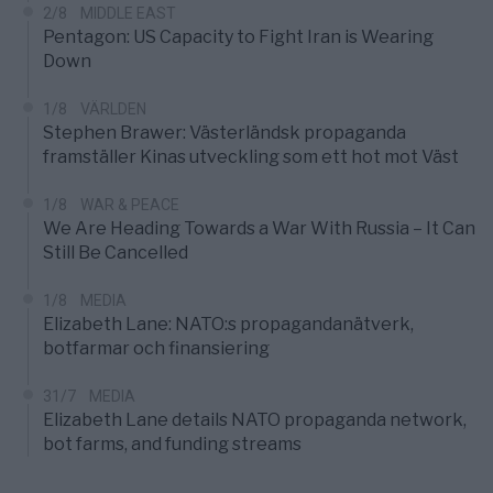
2/8
MIDDLE EAST
Pentagon: US Capacity to Fight Iran is Wearing
Down
1/8
VÄRLDEN
Stephen Brawer: Västerländsk propaganda
framställer Kinas utveckling som ett hot mot Väst
1/8
WAR & PEACE
We Are Heading Towards a War With Russia – It Can
Still Be Cancelled
1/8
MEDIA
Elizabeth Lane: NATO:s propagandanätverk,
botfarmar och finansiering
31/7
MEDIA
Elizabeth Lane details NATO propaganda network,
bot farms, and funding streams