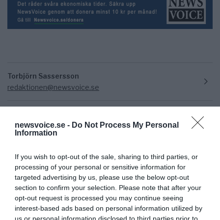
Torbjörn Sassersson
redaktionen@newsvoice.se
newsvoice.se -
Do Not Process My Personal
Information
If you wish to opt-out of the sale, sharing to third parties, or
processing of your personal or sensitive information for
targeted advertising by us, please use the below opt-out
Ämnen:
offentlighetsprincipen
utlandsspioneri
section to confirm your selection. Please note that after your
opt-out request is processed you may continue seeing
interest-based ads based on personal information utilized by
us or personal information disclosed to third parties prior to