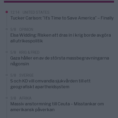
12:14
UNITED STATES
Tucker Carlson: ”It’s Time to Save America” – Finally
5/8
OPINION
Elsa Widding: Risken att dras in i krig borde avgöra
all utrikespolitik
5/8
KRIG & FRED
Gaza håller en av de största massbegravningarna
någonsin
5/8
SVERIGE
S och KD vill omvandla sjukvården till ett
geografiskt apartheidsystem
3/8
AFRIKA
Massiv anstormning till Ceuta – Misstankar om
amerikansk påverkan