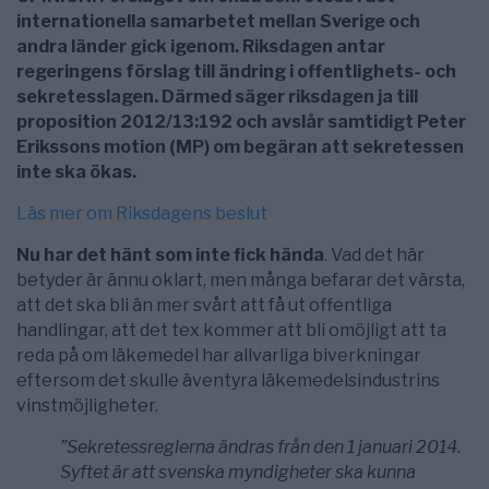
internationella samarbetet mellan Sverige och
andra länder gick igenom. Riksdagen antar
regeringens förslag till ändring i offentlighets- och
sekretesslagen. Därmed säger riksdagen ja till
proposition 2012/13:192 och avslår samtidigt Peter
Erikssons motion (MP) om begäran att sekretessen
inte ska ökas.
Läs mer om Riksdagens beslut
Nu har det hänt som inte fick hända
. Vad det här
betyder är ännu oklart, men många befarar det värsta,
att det ska bli än mer svårt att få ut offentliga
handlingar, att det tex kommer att bli omöjligt att ta
reda på om läkemedel har allvarliga biverkningar
eftersom det skulle äventyra läkemedelsindustrins
vinstmöjligheter.
”Sekretessreglerna ändras från den 1 januari 2014.
Syftet är att svenska myndigheter ska kunna