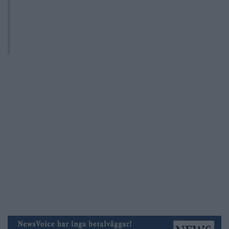
Riksdagen sa ja till spionlag som kan
sätta undersökande journalister i
fängelse