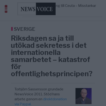
geografiskt apartheidsystem
Massiv anstormning till Ceuta – Misstankar
3/8
AFRIKA
—
om amerikansk påverkan
Tucker Carlson: ”It’s Time to Save
12:14
UNITED STATES
—
America” – Finally
SVERIGE
Riksdagen sa ja till
utökad sekretess i det
internationella
samarbetet – katastrof
för
offentlighetsprincipen?
Torbjörn Sassersson grundade
NewsVoice 2011. Stöd hans
arbete genom en
direktdonation
via Paypal.