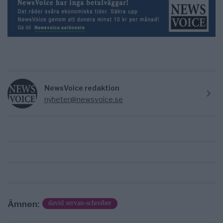
NewsVoice redaktion
nyheter@newsvoice.se
Ämnen:
david servan-schreiber