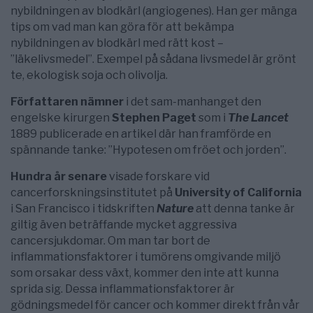
nybildningen av blodkärl (angiogenes). Han ger mänga
tips om vad man kan göra för att bekämpa
nybildningen av blodkärl med rätt kost –
”läkelivsmedel”. Exempel på sådana livsmedel är grönt
te, ekologisk soja och olivolja.
Författaren nämner
i det sam-manhanget den
engelske kirurgen
Stephen Paget
som i
The Lancet
1889 publicerade en artikel där han framförde en
spännande tanke: ”Hypotesen om fröet och jorden”.
Hundra år senare
visade forskare vid
cancerforskningsinstitutet på
University of California
i San Francisco i tidskriften
Nature
att denna tanke är
giltig även beträffande mycket aggressiva
cancersjukdomar. Om man tar bort de
inflammationsfaktorer i tumörens omgivande miljö
som orsakar dess växt, kommer den inte att kunna
sprida sig. Dessa inflammationsfaktorer är
gödningsmedel för cancer och kommer direkt från vår