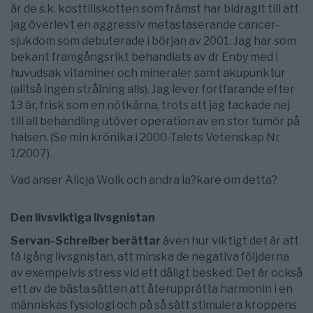
är de s.k. kosttillskotten som främst har bidragit till att
jag överlevt en aggressiv metastaserande cancer-
sjukdom som debuterade i början av 2001. Jag har som
bekant framgångsrikt behandlats av dr Enby med i
huvudsak vitaminer och mineraler samt akupunktur
(alltså ingen strålning alls). Jag lever fortfarande efter
13 är, frisk som en nötkärna, trots att jag tackade nej
till all behandling utöver operation av en stor tumör på
halsen. (Se min krönika i 2000-Talets Vetenskap Nr
1/2007).
Vad anser Alicja Wolk och andra la?kare om detta?
Den livsviktiga livsgnistan
Servan-Schreiber berättar
även hur viktigt det är att
fä igång livsgnistan, att minska de negativa följderna
av exempelvis stress vid ett dåligt besked. Det är också
ett av de bästa sätten att återupprätta harmonin i en
människas fysiologi och på så sätt stimulera kroppens