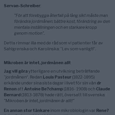
Servan-Schreiber
:
”För att förebygga återfall på lång sikt måste man
förändra jordmånen: bättre kost, förändring av den
mentala inställningen och en starkare kropp
genom motion”.
Detta rimmar illa med de råd som vi patienter får av
Sahlgrenska och Karolinska: ”Lev som vanligt!”.
Mikroben är intet, jordmånen allt
Jag vill göra
ytterligare en utvikning beträffande
”jordmånen“. Redan
Louis Pasteur
(1822-1895)
erkände under sina sista dagar i livet för sin vän
dr
Renon
att
Antoine Be?champ
(1816- 1908) och
Claude
Bernard
(1813-1878) hade rätt, översatt till svenska:
”Mikroben är intet, jordmänen är allt!”
En annan stor tänkare
inom mikrobiologin var
Rene?