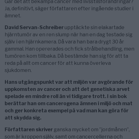
Går det att bekämpa cancer med livsstilsförändringar?
Ja, definitivt, säger författaren efter ingående studier i
ämnet.
David Servan-Schreiber
upptäckte sin elakartade
hjärntumör av en ren slump när han en dag testade sig
själv i en hjärnkamera. Då vara han bara drygt 30 år
gammal. Han opererades och fick strålbehandling, men
tumören kom tillbaka. Då bestämde han sig för att ta
reda på allt om cancer för att kunna överleva
sjukdomen.
Hans utgångspunkt var att miljön var avgörande för
uppkomsten av cancer och att det genetiska arvet
spelade en mindre roll än vi tidigare trott. I sin bok
berättar han om cancerogena ämnen i miljö och mat
och ger konkreta exempel på vad man kan göra för
att skydda sig.
Författaren skriver
ganska mycket om ”jordmånen”,
som är kroppen själv, samt om cancercellerna och