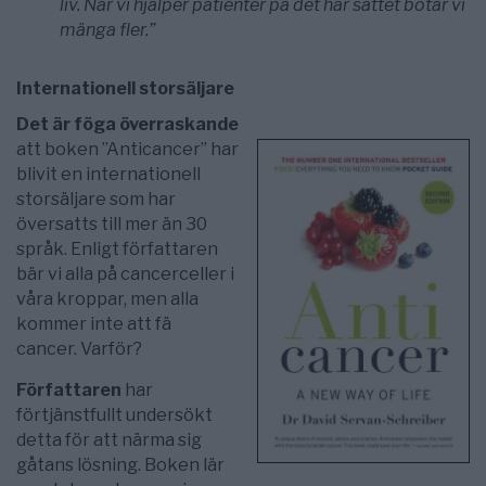
liv. När vi hjälper patienter på det här sättet botar vi
mänga fler.”
Internationell storsäljare
Det är föga överraskande
att boken ”Anticancer” har
blivit en internationell
storsäljare som har
översatts till mer än 30
språk. Enligt författaren
bär vi alla på cancerceller i
våra kroppar, men alla
kommer inte att fä
cancer. Varför?
Författaren
har
förtjänstfullt undersökt
detta för att närma sig
gåtans lösning. Boken lär