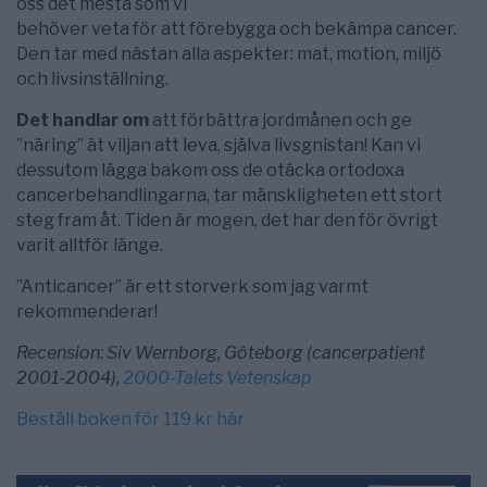
oss det mesta som vi
behöver veta för att förebygga och bekämpa cancer.
Den tar med nästan alla aspekter: mat, motion, miljö
och livsinställning.
Det handlar om
att förbättra jordmånen och ge
”näring” ät viljan att leva, själva livsgnistan! Kan vi
dessutom lägga bakom oss de otäcka ortodoxa
cancerbehandlingarna, tar mänskligheten ett stort
steg fram åt. Tiden är mogen, det har den för övrigt
varit alltför länge.
”Anticancer” är ett storverk som jag varmt
rekommenderar!
Recension: Siv Wernborg, Göteborg (cancerpatient
2001-2004),
2000-Talets Vetenskap
Beställ boken för 119 kr här