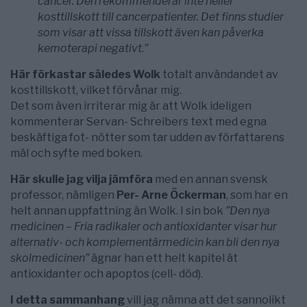
cancer. Den rekommenderar inte heller
kosttillskott till cancerpatienter. Det finns studier
som visar att vissa tillskott även kan påverka
kemoterapi negativt.”
Här förkastar således Wolk
totalt användandet av
kosttillskott, vilket förvånar mig.
Det som även irriterar mig är att Wolk ideligen
kommenterar Servan- Schreibers text med egna
beskäftiga fot- nötter som tar udden av författarens
mäl och syfte med boken.
Här skulle jag vilja jämföra
med en annan svensk
professor, nämligen
Per- Arne Öckerman
, som har en
helt annan uppfattning än Wolk. I sin bok
”Den nya
medicinen – Fria radikaler och antioxidanter visar hur
alternativ- och komplementärmedicin kan bli den nya
skolmedicinen”
ägnar han ett helt kapitel ät
antioxidanter och apoptos (cell- död).
I detta sammanhang
vill jag nämna att det sannolikt