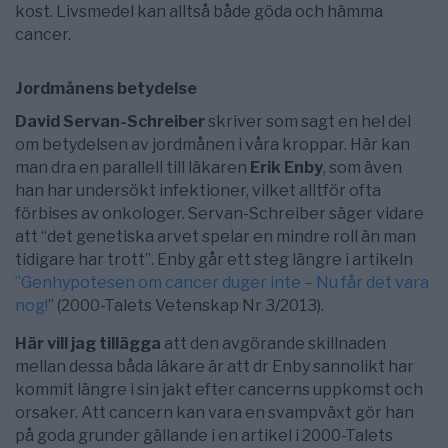
kost. Livsmedel kan alltså både göda och hämma
cancer.
Jordmånens betydelse
David Servan-Schreiber
skriver som sagt en hel del
om betydelsen av jordmånen i våra kroppar. Här kan
man dra en parallell till läkaren
Erik Enby
, som även
han har undersökt infektioner, vilket alltför ofta
förbises av onkologer. Servan-Schreiber säger vidare
att “det genetiska arvet spelar en mindre roll än man
tidigare har trott”. Enby går ett steg längre i artikeln
”Genhypotesen om cancer duger inte – Nu får det vara
nog!
” (2000-Talets Vetenskap Nr 3/2013).
Här vill jag tillägga
att den avgörande skillnaden
mellan dessa båda läkare är att dr Enby sannolikt har
kommit längre i sin jakt efter cancerns uppkomst och
orsaker. Att cancern kan vara en svampväxt gör han
på goda grunder gällande i en artikel i 2000-Talets