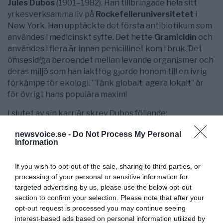
Jules Dubos
(1901–1982). Han tillbringade hela sitt
yrkesverksamma liv på
Rockefelleruniversitetet
i
New York. Han upptäckte det första antibiotikum som
användes i medicinskt syfte. Det hette
Gramicidin
och
användes i flera är innan penicillinet kom i bruk. Det
ömsesidiga beroendet mellan levande organismer och
deras miljö som han iakttog gjorde honom till en ivrig
förkämpe för ekologi. ”Tänk globalt, agera lokalt” är
för övrigt hans populära maxim!
I slutet av sin karriär skrev Dubos följande:
”Jag har alltid tyckt att det enda problemet med
newsvoice.se -
Do Not Process My Personal
Information
den medicinska vetenskapen är att den inte är
tillräckligt vetenskaplig. Den moderna
läkarvetenskapen kommer inte att bli verkligt
If you wish to opt-out of the sale, sharing to third parties, or
processing of your personal or sensitive information for
vetenskaplig förrän läkarna och deras patienter har
targeted advertising by us, please use the below opt-out
lärt sig att handskas med de kroppsliga och
section to confirm your selection. Please note that after your
själsliga krafter som verkar via mediatrix naturae
opt-out request is processed you may continue seeing
(naturens läkande kraft).”
interest-based ads based on personal information utilized by