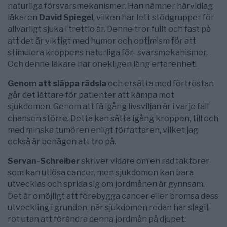
naturliga försvarsmekanismer. Han nämner härvidlag
läkaren
David Spiegel
, vilken har lett stödgrupper för
allvarligt sjuka i trettio är. Denne tror fullt och fast på
att det är viktigt med humor och optimism för att
stimulera kroppens naturliga för- svarsmekanismer.
Och denne läkare har onekligen läng erfarenhet!
Genom att släppa rädsla
och ersätta med förtröstan
går det lättare för patienter att kämpa mot
sjukdomen. Genom att fä igång livsviljan är i varje fall
chansen större. Detta kan sätta igång kroppen, till och
med minska tumören enligt författaren, vilket jag
också är benägen att tro på.
Servan-Schreiber
skriver vidare om en rad faktorer
som kan utlösa cancer, men sjukdomen kan bara
utvecklas och sprida sig om jordmånen är gynnsam.
Det är omöjligt att förebygga cancer eller bromsa dess
utveckling i grunden, när sjukdomen redan har slagit
rot utan att förändra denna jordmån på djupet.