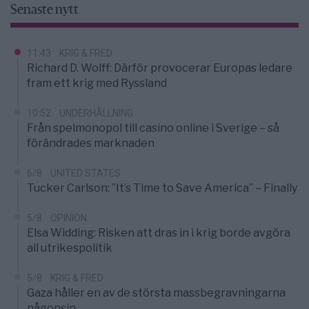
Senaste nytt
11:43
KRIG & FRED
Richard D. Wolff: Därför provocerar Europas ledare
fram ett krig med Ryssland
10:52
UNDERHÅLLNING
Från spelmonopol till casino online i Sverige – så
förändrades marknaden
6/8
UNITED STATES
Tucker Carlson: ”It’s Time to Save America” – Finally
5/8
OPINION
Elsa Widding: Risken att dras in i krig borde avgöra
all utrikespolitik
5/8
KRIG & FRED
Gaza håller en av de största massbegravningarna
någonsin