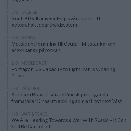
5/8
SVERIGE
S och KD vill omvandla sjukvården till ett
geografiskt apartheidsystem
3/8
AFRIKA
Massiv anstormning till Ceuta – Misstankar om
amerikansk påverkan
2/8
MIDDLE EAST
Pentagon: US Capacity to Fight Iran is Wearing
Down
1/8
VÄRLDEN
Stephen Brawer: Västerländsk propaganda
framställer Kinas utveckling som ett hot mot Väst
1/8
WAR & PEACE
We Are Heading Towards a War With Russia – It Can
Still Be Cancelled