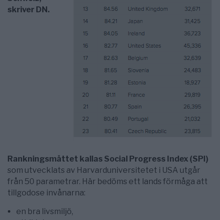
skriver DN.
Rankningsmåttet kallas Social Progress Index (SPI)
som utvecklats av Harvarduniversitetet i USA utgår
från 50 parametrar. Här bedöms ett lands förmåga att
tillgodose invånarna:
en bra livsmiljö,