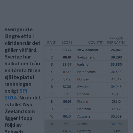
Sverige inte
längre etta i
världen när det
gäller välfärd.
Sverige har
halkat ner från
en första till en
sjätte plats i
rankningen
enligt
SPI
2014
. Nu är det
i stället Nya
Zeeland som
ligger i topp
följd av
Schweiz,