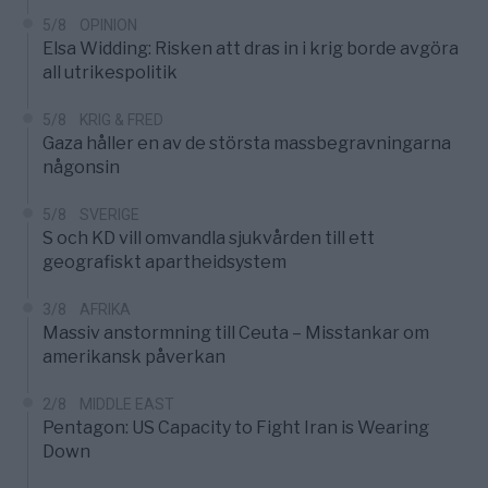
5/8
OPINION
Elsa Widding: Risken att dras in i krig borde avgöra
all utrikespolitik
5/8
KRIG & FRED
Gaza håller en av de största massbegravningarna
någonsin
5/8
SVERIGE
S och KD vill omvandla sjukvården till ett
geografiskt apartheidsystem
3/8
AFRIKA
Massiv anstormning till Ceuta – Misstankar om
amerikansk påverkan
2/8
MIDDLE EAST
Pentagon: US Capacity to Fight Iran is Wearing
Down