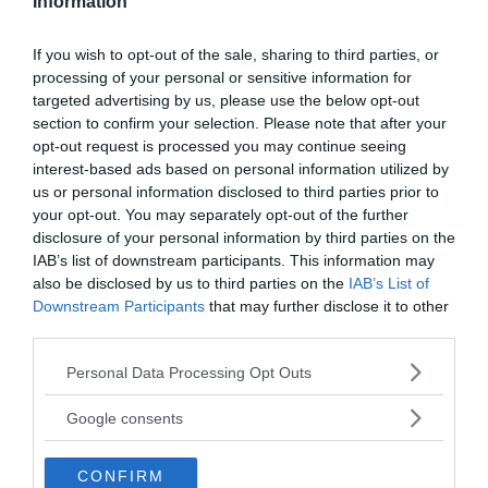
Information
Prenumerera på vårt nyhetsbrev
If you wish to opt-out of the sale, sharing to third parties, or
Få NewsVoice nyhets-mail
processing of your personal or sensitive information for
targeted advertising by us, please use the below opt-out
section to confirm your selection. Please note that after your
opt-out request is processed you may continue seeing
interest-based ads based on personal information utilized by
us or personal information disclosed to third parties prior to
your opt-out. You may separately opt-out of the further
disclosure of your personal information by third parties on the
IAB’s list of downstream participants. This information may
also be disclosed by us to third parties on the
IAB’s List of
ANNONSER
Downstream Participants
that may further disclose it to other
third parties.
Please note that this website/app uses one or more Google
Personal Data Processing Opt Outs
services and may gather and store information including but
not limited to your visit or usage behaviour. You may click to
Google consents
grant or deny consent to Google and its third-party tags to
use your data for below specified purposes in below Google
CONFIRM
consent section.