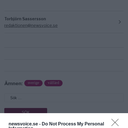
Torbjörn Sassersson
redaktionen@newsvoice.se
Ämnen:
sverige
välfärd
newsvoice.se -
Do Not Process My Personal