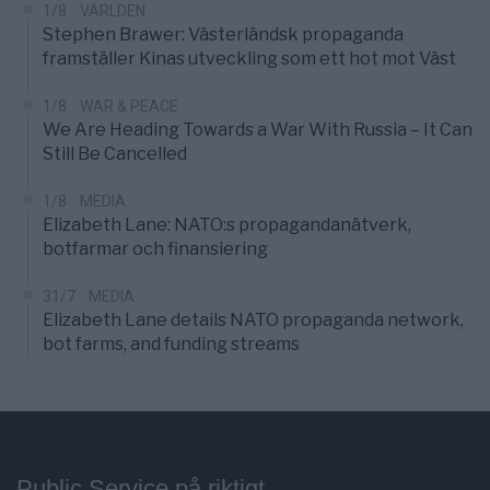
1/8
VÄRLDEN
Stephen Brawer: Västerländsk propaganda
framställer Kinas utveckling som ett hot mot Väst
1/8
WAR & PEACE
We Are Heading Towards a War With Russia – It Can
Still Be Cancelled
1/8
MEDIA
Elizabeth Lane: NATO:s propagandanätverk,
botfarmar och finansiering
31/7
MEDIA
Elizabeth Lane details NATO propaganda network,
bot farms, and funding streams
Public Service på riktigt