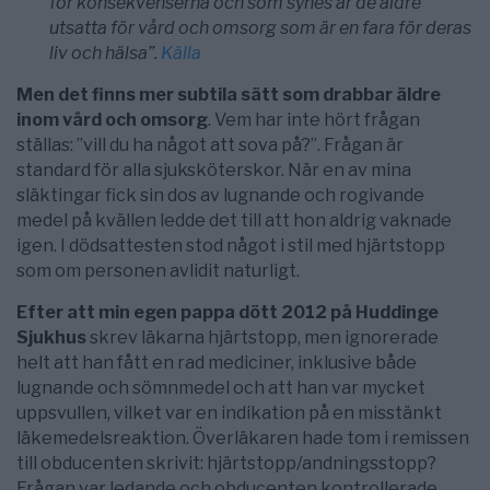
för konsekvenserna och som synes är de äldre
utsatta för vård och omsorg som är en fara för deras
liv och hälsa”.
Källa
Men det finns mer subtila sätt som drabbar äldre
inom vård och omsorg
. Vem har inte hört frågan
ställas: ”vill du ha något att sova på?”. Frågan är
standard för alla sjuksköterskor. När en av mina
släktingar fick sin dos av lugnande och rogivande
medel på kvällen ledde det till att hon aldrig vaknade
igen. I dödsattesten stod något i stil med hjärtstopp
som om personen avlidit naturligt.
Efter att min egen pappa dött 2012 på Huddinge
Sjukhus
skrev läkarna hjärtstopp, men ignorerade
helt att han fått en rad mediciner, inklusive både
lugnande och sömnmedel och att han var mycket
uppsvullen, vilket var en indikation på en misstänkt
läkemedelsreaktion. Överläkaren hade tom i remissen
till obducenten skrivit: hjärtstopp/andningsstopp?
Frågan var ledande och obducenten kontrollerade