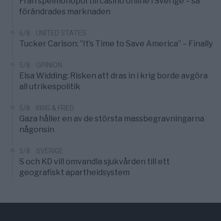
Från spelmonopol till casino online i Sverige – så
förändrades marknaden
6/8
UNITED STATES
Tucker Carlson: ”It’s Time to Save America” – Finally
5/8
OPINION
Elsa Widding: Risken att dras in i krig borde avgöra
all utrikespolitik
5/8
KRIG & FRED
Gaza håller en av de största massbegravningarna
någonsin
5/8
SVERIGE
S och KD vill omvandla sjukvården till ett
geografiskt apartheidsystem