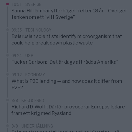
10:51
SVERIGE
Sanna Hill lämnar ytterhögern efter 18 år – Överger
tanken om ett ”vitt Sverige”
09:35
TECHNOLOGY
Belarusian scientists identify microorganism that
could help break down plastic waste
09:24
USA
Tucker Carlson: ”Det är dags att rädda Amerika”
09:12
ECONOMY
What is P2B lending — and how does it differ from
P2P?
8/8
KRIG & FRED
Richard D. Wolff: Därför provocerar Europas ledare
fram ett krig med Ryssland
8/8
UNDERHÅLLNING