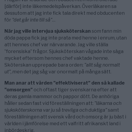
[därför] inte läkemedelspåverkan. Överläkaren sa
dessutom att jag inte fick tala direkt med obducenten
för
”det går inte till så”
…
När jag ville intervjua sjuksköterskan
som fann min
döda pappa fick jag inte prata med henne i enrum, utan
att hennes chef var närvarande. Jag ville ställa
”forensiska” frågor. Sjuksköterskan vågade inte säga
mycket eftersom hennes chef vaktade henne.
Sköterskan upprepade bara orden:
”allt såg normalt
ut”, m
en det jag såg var onormalt på många sätt.
Man anar att vården ”effektiviserat” den så kallade
”omsorgen”
och oftast tiger svenskarna efter att
deras gamla mammor och pappor dött. De anhöriga
håller sedan fast vid föreställningen att:
”läkarna och
sjuksköterskorna var ju så trevliga och duktiga”
samt
föreställningen att svensk vård och omsorg är ju bäst i
världen i jämförelse med ett valfritt afrikanskt land i
inbördeskrig.