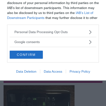
disclosure of your personal information by third parties on the
IAB’s list of downstream participants. This information may
also be disclosed by us to third parties on the
IAB’s List of
Prenumerera på vårt nyhetsbrev
Downstream Participants
that may further disclose it to other
third parties.
Få NewsVoice nyhets-mail
Please note that this website/app uses one or more Google
Personal Data Processing Opt Outs
services and may gather and store information including but
not limited to your visit or usage behaviour. You may click to
Google consents
grant or deny consent to Google and its third-party tags to
use your data for below specified purposes in below Google
CONFIRM
consent section.
Data Deletion
Data Access
Privacy Policy
ANNONSER