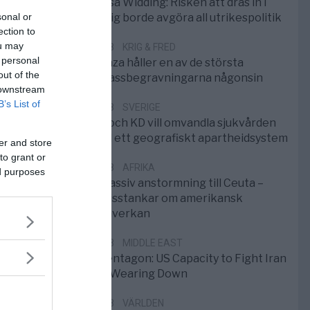
Elsa Widding: Risken att dras in i
sonal or
krig borde avgöra all utrikespolitik
ection to
ou may
5/8
KRIG & FRED
 personal
Gaza håller en av de största
out of the
massbegravningarna någonsin
 downstream
B’s List of
5/8
SVERIGE
S och KD vill omvandla sjukvården
till ett geografiskt apartheidsystem
er and store
to grant or
3/8
AFRIKA
ed purposes
Massiv anstormning till Ceuta –
Misstankar om amerikansk
påverkan
2/8
MIDDLE EAST
Pentagon: US Capacity to Fight Iran
is Wearing Down
1/8
VÄRLDEN