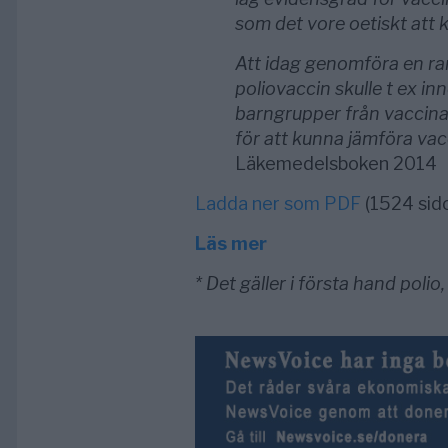
som det vore oetiskt att 
Att idag genomföra en ra
poliovaccin skulle t ex in
barngrupper från vaccina
för att kunna jämföra va
Läkemedelsboken 2014
Ladda ner som PDF
(1524 sido
Läs mer
* Det gäller i första hand polio