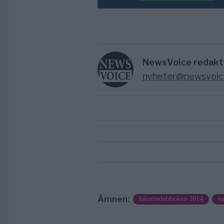
NewsVoice redakt
nyheter@newsvoic
Ämnen:
läkemedelsboken 2014
va