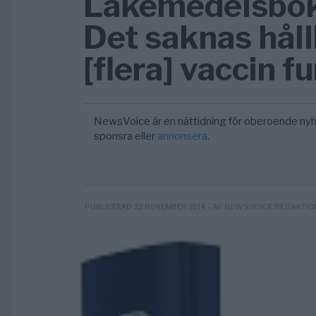
Läkemedelsbok
Det saknas håll
[flera] vaccin f
NewsVoice är en nättidning för oberoende nyh
sponsra eller
annonsera
.
- AV NEWSVOICE REDAKTIO
PUBLICERAD 22 NOVEMBER 2014