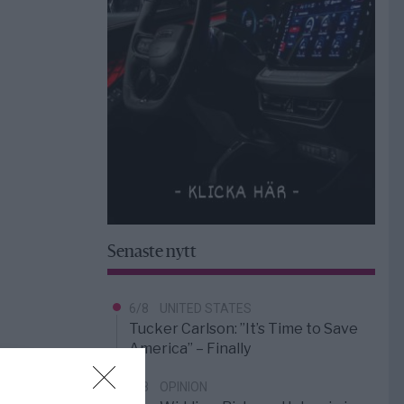
Senaste nytt
6/8
UNITED STATES
Tucker Carlson: ”It’s Time to Save
America” – Finally
5/8
OPINION