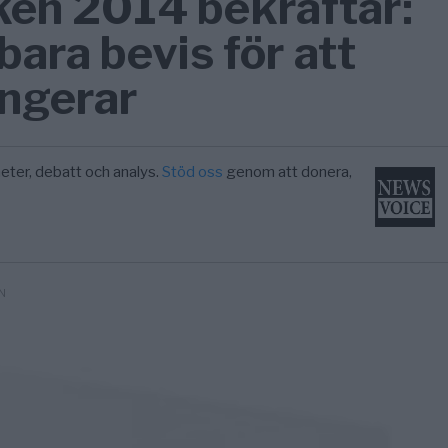
en 2014 bekräftar:
bara bevis för att
ungerar
eter, debatt och analys.
Stöd oss
genom att donera,
N