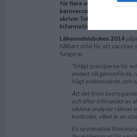
för flera av vaccinerna som 
barnvaccinationsprogrammet
skriver Tobias Lindberg på 
Informationskriget.
Läkemedelsboken 2014
påpe
hållbart stöd för att vacciner
fungerar.
”Enligt principerna för e
endast väl genomförda, r
högt evidensvärde, och s
Att det finns övertygan
och efter införandet av a
sådana analyser räknas s
kontroller, vilket är en s
En systematisk litteraturu
låg evidensgrad för vacci