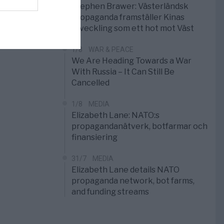
Stephen Brawer: Västerländsk
propaganda framställer Kinas
utveckling som ett hot mot Väst
1/8
WAR & PEACE
We Are Heading Towards a War
With Russia – It Can Still Be
Cancelled
1/8
MEDIA
Elizabeth Lane: NATO:s
propagandanätverk, botfarmar och
finansiering
31/7
MEDIA
Elizabeth Lane details NATO
propaganda network, bot farms,
and funding streams