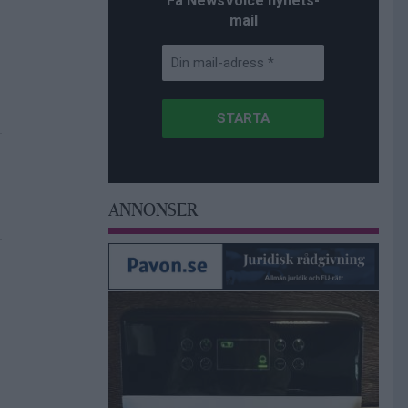
Få NewsVoice nyhets-
mail
ANNONSER