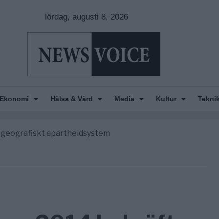
lördag, augusti 8, 2026
nkar om amerikansk påverkan
America” – Finally
Ekonomi
Hälsa & Vård
Media
Kultur
Tekni
de avgöra all utrikespolitik
gravningarna någonsin
tt geografiskt apartheidsystem
nkar om amerikansk påverkan
America” – Finally