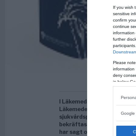
If you wish 
sensitive in
confirm you
continue se
information 
further disc
participants
Downstream 
Please note
information 
deny consent
in below Go
Persona
I Läkemedelsboken 2014, so
Läkemedelsverket till svens
Google 
sjukvårdspersonal med förs
bekräftas till stor del vad va
har sagt om vacciner, att st