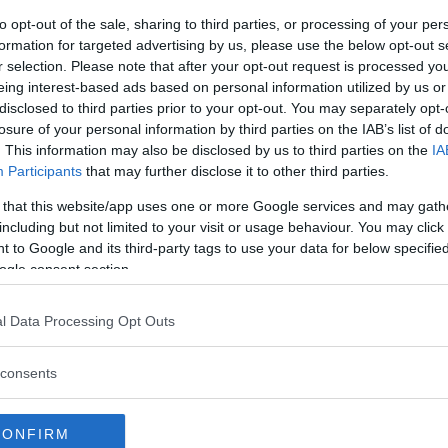
to opt-out of the sale, sharing to third parties, or processing of your per
formation for targeted advertising by us, please use the below opt-out s
r selection. Please note that after your opt-out request is processed y
eing interest-based ads based on personal information utilized by us or
disclosed to third parties prior to your opt-out. You may separately opt-
losure of your personal information by third parties on the IAB’s list of
. This information may also be disclosed by us to third parties on the
IA
Participants
that may further disclose it to other third parties.
 that this website/app uses one or more Google services and may gath
including but not limited to your visit or usage behaviour. You may click 
 to Google and its third-party tags to use your data for below specifi
ogle consent section.
l Data Processing Opt Outs
m ges ut gratis av
k
consents
krivningsrätt,
ccinkritiker alltid
ödet i forskningen
CONFIRM