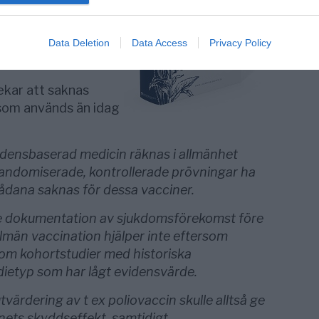
ingår i det svenska
* är för svagt,
bloggen
Data Deletion
Data Access
Privacy Policy
kar att saknas
 som används än idag
vidensbaserad medicin räknas i allmänhet
andomiserade, kontrollerade prövningar ha
ådana saknas för dessa vacciner.
de dokumentation av sjukdomsförekomst före
llmän vaccination hjälper inte eftersom
om kohortstudier med historiska
tudietyp som har lågt evidensvärde.
tvärdering av t ex poliovaccin skulle alltså ge
nets skyddseffekt, samtidigt