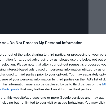
.se -
Do Not Process My Personal Information
to opt-out of the sale, sharing to third parties, or processing of your per
formation for targeted advertising by us, please use the below opt-out s
r selection. Please note that after your opt-out request is processed y
r 300-400 djur höga protester med
eing interest-based ads based on personal information utilized by us or
r möjligheter att jaga, leva på landsbygd
disclosed to third parties prior to your opt-out. You may separately opt-
losure of your personal information by third parties on the IAB’s list of
. This information may also be disclosed by us to third parties on the
IA
.000 hjortdjur, som bland annat försvårar
Participants
that may further disclose it to other third parties.
akar stora skador i jordbruket och i
 that this website/app uses one or more Google services and may gath
rder årligen, svåra trafikolyckor med en
including but not limited to your visit or usage behaviour. You may click 
miljard för viltstängsel och lidande för alla