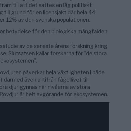
ram till att det sattes en låg politiskt
 till grund för en licensjakt där hela 44
över 12% av den svenska populationen.
or betydelse för den biologiska mångfalden
sstudie av de senaste årens forskning kring
e. Slutsatsen kallar forskarna för ”de stora
 ekosystemen”.
rovdjuren påverkar hela växtligheten i både
 därmed även alltifrån fågellivet till
dre djur gynnas när nivåerna av stora
. Rovdjur är helt avgörande för ekosystemen.