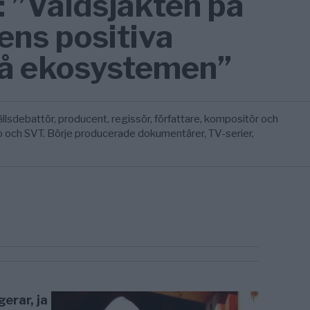
: ”Våldsjakten på
ens positiva
på ekosystemen”
lsdebattör, producent, regissör, författare, kompositör och
o och SVT. Börje producerade dokumentärer, TV-serier,
erar, ja