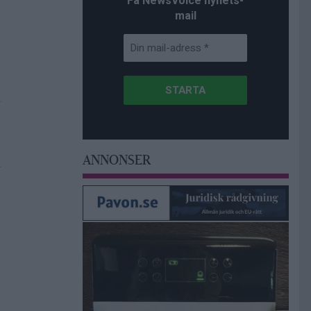
Få NewsVoice nyhets-
mail
ANNONSER