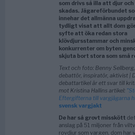
som drivs så illa att djur och
skadas. Jägareförbundet s
innehar det allmänna uppdr
tydligt visat att allt dom gör
syfte att öka redan stora
klövdjursstammar och mins
konkurrenter om byten gen
skjuta bort stora som små ro
Text och foto: Benny Sellberg,
debattör, inspiratör, aktivist |
debattartikel är ett svar till kri
mot Kristina Hallins artikel:
”St
Eftergifterna till vargjägarna h
svensk vargjakt
De har så grovt misskött
det
anslag på 51 miljoner från vilt
rovdjur som vargen, dom har va