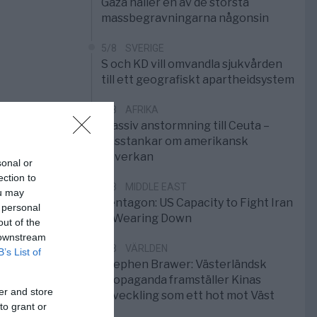
Gaza håller en av de största
massbegravningarna någonsin
5/8
SVERIGE
S och KD vill omvandla sjukvården
till ett geografiskt apartheidsystem
3/8
AFRIKA
Massiv anstormning till Ceuta –
Misstankar om amerikansk
påverkan
sonal or
ection to
2/8
MIDDLE EAST
ou may
Pentagon: US Capacity to Fight Iran
 personal
is Wearing Down
out of the
 downstream
1/8
VÄRLDEN
B’s List of
Stephen Brawer: Västerländsk
propaganda framställer Kinas
er and store
utveckling som ett hot mot Väst
to grant or