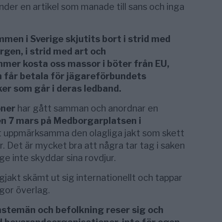
der en artikel som manade till sans och inga
en i Sverige skjutits bort i strid med
rgen, i strid med art och
mmer kosta oss massor i böter från EU,
m får betala för jägareförbundets
iker som går i deras ledband.
oner
har gått samman och anordnar en
en 7 mars på Medborgarplatsen i
tt uppmärksamma den olagliga jakt som skett
r. Det är mycket bra att några tar tag i saken
 inte skyddar sina rovdjur.
jakt skämt ut sig internationellt och tappar
ågor överlag.
änstemän och befolkning reser sig och