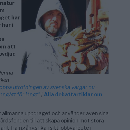
 natur
om
aget har
 har i
ka
om att
vdjur.
Denna
tiken
oppa utrotningen av svenska vargar nu –
ar gått för långt”
|
Alla debattartiklar om
 allmänna uppdraget och använder även sina
vårdsfonden till att skapa opinion mot stora
rit framgångsrika i sitt lobbyarbete i