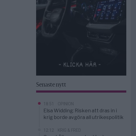
Senaste nytt
18:51
OPINION
Elsa Widding: Risken att dras in i
krig borde avgöra all utrikespolitik
12:12
KRIG & FRED