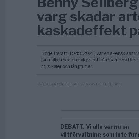
Benny Sellberg
varg skadar art
kaskadeffekt 
Börje Peratt (1949-2021) var en svensk samhäl
journalist med en bakgrund från Sveriges Radi
musikaler och långfilmer.
- AV BÖRJE PERATT
PUBLICERAD 26 FEBRUARI 2015
DEBATT. Vi alla ser nu en
viltförvaltning som inte fung