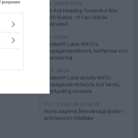
ed purposes
1/8
WAR & PEACE
We Are Heading Towards a War
With Russia – It Can Still Be
Cancelled
1/8
MEDIA
Elizabeth Lane: NATO:s
propagandanätverk, botfarmar och
finansiering
31/7
MEDIA
Elizabeth Lane details NATO
propaganda network, bot farms,
and funding streams
31/7
KLIMAT MILJÖ NATUR
Homo sapiens återvändsgränder i
antropocen tidsålder