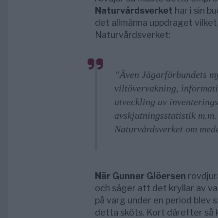
Naturvårdsverket
har i sin b
det allmänna uppdraget vilket 
Naturvårdsverket:
”Även Jägarförbundets my
viltövervakning, informati
utveckling av inventering
avskjutningsstatistik m.m. 
Naturvårdsverket om medel 
När Gunnar Glöersen
rovdjur
och säger att det kryllar av v
på varg under en period blev 
detta sköts. Kort därefter så 