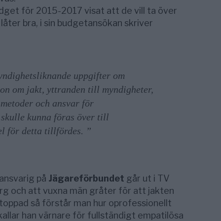
udget för 2015-2017 visat att de vill ta över
låter bra, i sin budgetansökan skriver
ndighetsliknande uppgifter om
on om jakt, yttranden till myndigheter,
smetoder och ansvar för
skulle kunna föras över till
för detta tillfördes. ”
ansvarig på
Jägareförbundet
går ut i TV
arg och att vuxna män gråter för att jakten
stoppad så förstår man hur oprofessionellt
kallar han värnare för fullständigt empatilösa