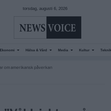
torsdag, augusti 6, 2026
n is Wearing Down
orde avgöra all utrikespolitik
Ekonomi
Hälsa & Vård
Media
Kultur
Tekni
begravningarna någonsin
tt geografiskt apartheidsystem
nkar om amerikansk påverkan
n is Wearing Down
orde avgöra all utrikespolitik