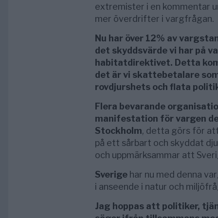
extremister i en kommentar un
mer överdrifter i vargfrågan.
Nu har över 12% av vargstamm
det skyddsvärde vi har på va
habitatdirektivet. Detta ko
det är vi skattebetalare so
rovdjurshets och flata polit
Flera bevarande organisati
manifestation för vargen d
Stockholm
, detta görs för a
på ett sårbart och skyddat dju
och uppmärksammar att Sverige
Sverige
har nu med denna varg
i anseende i natur och miljöfr
Jag hoppas att politiker, tj