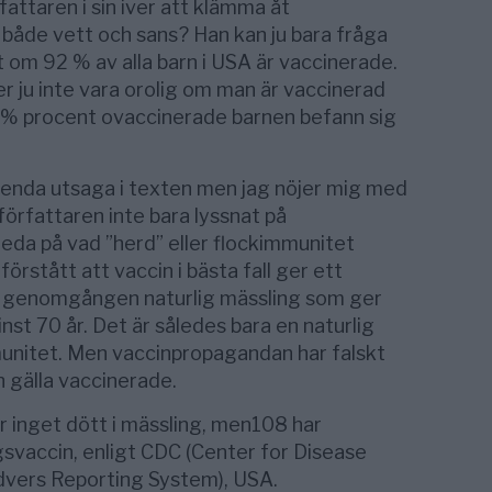
fattaren i sin iver att klämma åt
 både vett och sans? Han kan ju bara fråga
t om 92 % av alla barn i USA är vaccinerade.
r ju inte vara orolig om man är vaccinerad
 8 % procent ovaccinerade barnen befann sig
enda utsaga i texten men jag nöjer mig med
författaren inte bara lyssnat på
eda på vad ”herd” eller flockimmunitet
förstått att vaccin i bästa fall ger ett
en genomgången naturlig mässling som ger
nst 70 år. Det är således bara en naturlig
unitet. Men vaccinpropagandan har falskt
n gälla vaccinerade.
r inget dött i mässling, men108 har
svaccin, enligt CDC (Center for Disease
dvers Reporting System), USA.