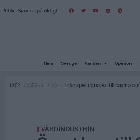
Public Service på riktigt.
Hem
Sverige
Världen
Opinion
Gaza håller en av de största massbe
5/8
KRIG & FRED
—
Richard D. Wolff: Därför provocera
11:43
KRIG & FRED
—
Från spelmonopol till casino on
10:52
UNDERHÅLLNING
—
Tucker Carlson: ”It’s Time to Save 
6/8
UNITED STATES
—
Elsa Widding: Risken att dras in i krig bor
5/8
OPINION
—
Gaza håller en av de största massbe
5/8
KRIG & FRED
—
Richard D. Wolff: Därför provocera
11:43
KRIG & FRED
—
VÅRDINDUSTRIN