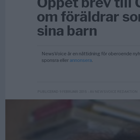
Öppet brev till
om föräldrar som
sina barn
NewsVoice är en nättidning för oberoende nyh
sponsra eller
annonsera
.
- AV NEWSVOICE REDAKTION
PUBLICERAD 9 FEBRUARI 2015