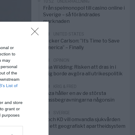
10:52
UNDERHÅLLNING
Från spelmonopol till casino online i
Sverige – så förändrades
marknaden
6/8
UNITED STATES
Tucker Carlson: ”It’s Time to Save
America” – Finally
sonal or
ection to
ou may
5/8
OPINION
 personal
Elsa Widding: Risken att dras in i
out of the
krig borde avgöra all utrikespolitik
 downstream
B’s List of
5/8
KRIG & FRED
Gaza håller en av de största
massbegravningarna någonsin
er and store
to grant or
5/8
SVERIGE
ed purposes
S och KD vill omvandla sjukvården
till ett geografiskt apartheidsystem