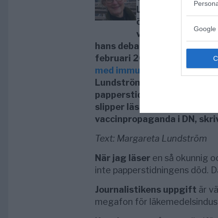
Persona
Lundström skrev 
öppna brev till Car
Google 
von Seth refererand
hans debattinlägg i DN den 
februari 2015 rubricerat:
”F
med immunitet mot fakta”
.
Lundström kommer inte att 
papperstidningens död om 
slipper läsa sådan
vaccinpropaganda i DN, skri
Text: Margareta Lundström
När jag läser
en så okunnig oc
inte papperstidningens död. D
Journalistikens uppgift
är vä
megafon för läkemedelsindust