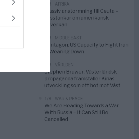
3/8
AFRIKA
Massiv anstormning till Ceuta –
Misstankar om amerikansk
påverkan
2/8
MIDDLE EAST
Pentagon: US Capacity to Fight Iran
is Wearing Down
1/8
VÄRLDEN
Stephen Brawer: Västerländsk
propaganda framställer Kinas
utveckling som ett hot mot Väst
1/8
WAR & PEACE
We Are Heading Towards a War
With Russia – It Can Still Be
Cancelled