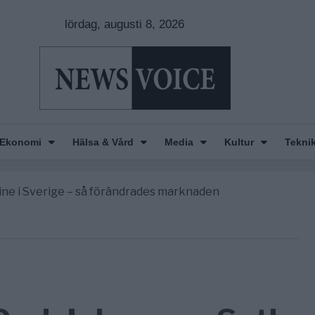
lördag, augusti 8, 2026
Ekonomi
Hälsa & Vård
Media
Kultur
Tekni
gravningarna någonsin
r Europas ledare fram ett krig med Ryssland
line i Sverige – så förändrades marknaden
America” – Finally
de avgöra all utrikespolitik
gravningarna någonsin
r Europas ledare fram ett krig med Ryssland