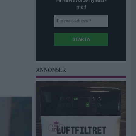
Få NewsVoice nyhets-
mail
ANNONSER