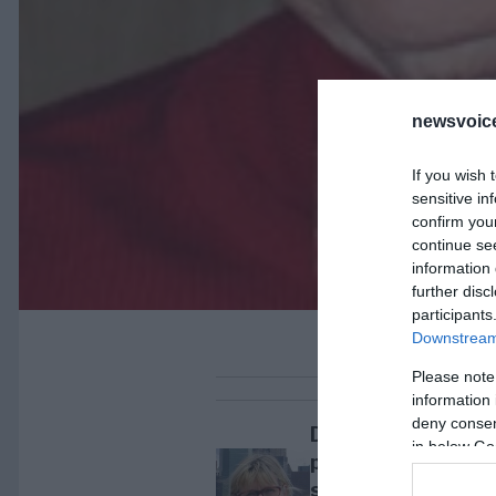
newsvoice
If you wish 
sensitive in
confirm you
continue se
information 
further disc
participants
Downstream 
Please note
information 
deny consent
DEBATT. Den
in below Go
pensionerade
sjuksköterskan M