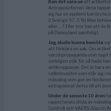
Kan det vara så
att artikelför
Antroposoferna i Järna tappar
sig hur en epidemi kan bryta u
(I Sverige 97, 5 %) Man behöve
eller …? Eller tror han att de
på Disneyland samtidigt.
Jag skulle kunna bemöta
var
att förklara en sak. Om artikel
vaccinpropaganda utan tagit r
verkligen står för så hade han 
antikroppssvar. Det är bara 
cellimmunitet som står sig i mi
mässling som ger en flockimm
extrapolerat detta till att äve
Under de senaste 10 åren
ha
rapporterats döda av mässling
Control) och VAERS (Vaccin A