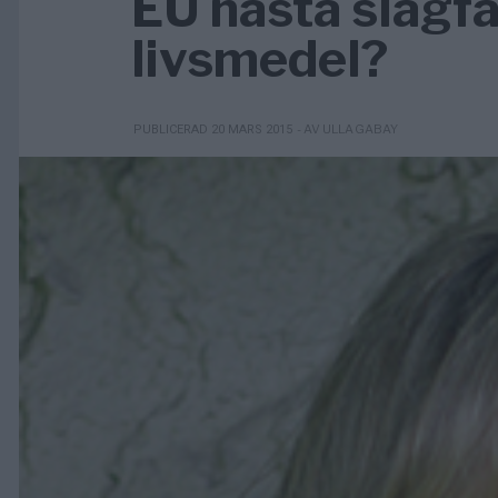
EU nästa slagfä
livsmedel?
- AV ULLA GABAY
PUBLICERAD 20 MARS 2015