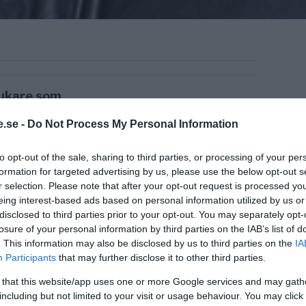
rukare som
a växer och
.se -
Do Not Process My Personal Information
r mat utan
r att det här
to opt-out of the sale, sharing to third parties, or processing of your per
ns jättar som
formation for targeted advertising by us, please use the below opt-out s
dare i och
r selection. Please note that after your opt-out request is processed y
eing interest-based ads based on personal information utilized by us or
disclosed to third parties prior to your opt-out. You may separately opt-
nalist,
losure of your personal information by third parties on the IAB’s list of
. This information may also be disclosed by us to third parties on the
IA
Participants
that may further disclose it to other third parties.
ropeiska
 that this website/app uses one or more Google services and may gath
landsregionen
including but not limited to your visit or usage behaviour. You may click 
öteborgs