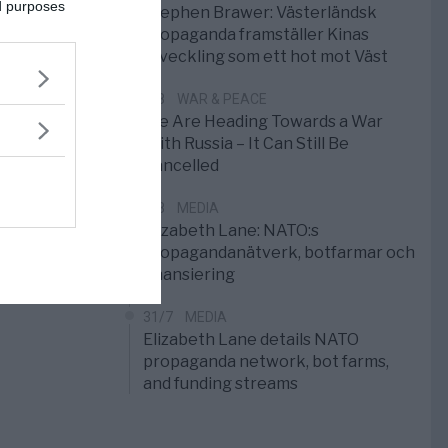
ed purposes
Stephen Brawer: Västerländsk
propaganda framställer Kinas
utveckling som ett hot mot Väst
1/8
WAR & PEACE
We Are Heading Towards a War
With Russia – It Can Still Be
Cancelled
1/8
MEDIA
Elizabeth Lane: NATO:s
propagandanätverk, botfarmar och
finansiering
31/7
MEDIA
Elizabeth Lane details NATO
propaganda network, bot farms,
and funding streams