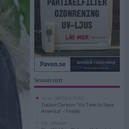
Senaste nytt
12:14
UNITED STATES
Tucker Carlson: ”It’s Time to Save
America” – Finally
5/8
OPINION