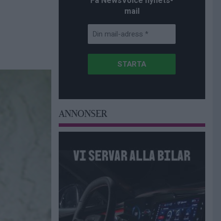
Få NewsVoice nyhets-
mail
ANNONSER