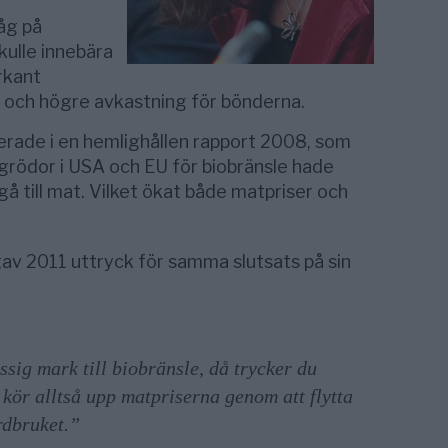
tåg på
ulle innebära
rkant
 och högre avkastning för bönderna.
ade i en hemlighållen rapport 2008, som
grödor i USA och EU för biobränsle hade
å till mat. Vilket ökat både matpriser och
av 2011 uttryck för samma slutsats på sin
sig mark till biobränsle, då trycker du
kör alltså upp matpriserna genom att flytta
rdbruket.”