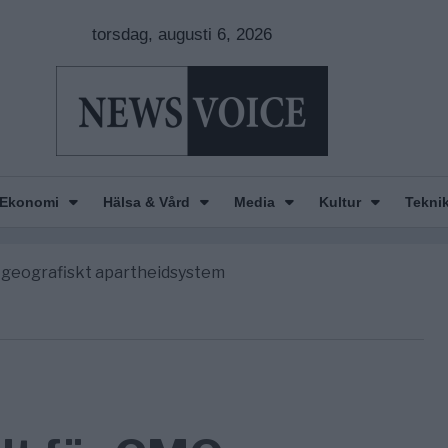
torsdag, augusti 6, 2026
nkar om amerikansk påverkan
e America” – Finally
Ekonomi
Hälsa & Vård
Media
Kultur
Tekni
de avgöra all utrikespolitik
gravningarna någonsin
tt geografiskt apartheidsystem
nkar om amerikansk påverkan
e America” – Finally