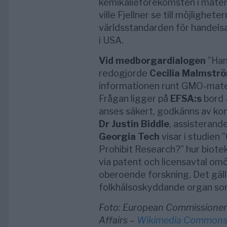
kemikalieförekomsten i maten. 
ville Fjellner se till möjligheter
världsstandarden för handelsa
i USA.
Vid medborgardialogen
”Hand
redogjorde
Cecilia Malmstr
informationen runt GMO-mat
Frågan ligger på
EFSA:s
bord 
anses säkert, godkänns av ko
Dr Justin Biddle
, assisterand
Georgia Tech
visar i studien
Prohibit Research?” hur biote
via patent och licensavtal omö
oberoende forskning. Det gäll
folkhälsoskyddande organ so
Foto: European Commissioner
Affairs –
Wikimedia Common