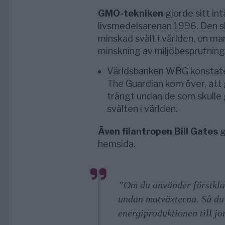
GMO-tekniken
gjorde sitt in
livsmedelsarenan 1996. Den sk
minskad svält i världen, en ma
minskning av miljöbesprutning
Världsbanken WBG konstater
The Guardian kom över, att 
trängt undan de som skulle g
svälten i världen.
Även filantropen Bill Gates
g
hemsida.
”Om du använder förstklas
undan matväxterna. Så du 
energiproduktionen till jo