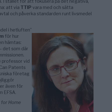
I stället för att fokusera på det negativa,
na: att via
TTIP
vara med och sätta
vtal och påverka standarden runt livsmedel
el i hetluften”
öm
för hur
en hämtas:
– det som där
mmissionen.
e professor vid
 ”Can Patents
kniska företag
jliggör
er även för
m EFSA.
 for Home
s