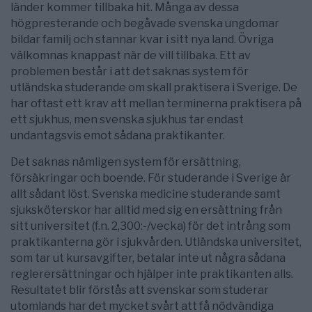
länder kommer tillbaka hit. Många av dessa
högpresterande och begåvade svenska ungdomar
bildar familj och stannar kvar i sitt nya land. Övriga
välkomnas knappast när de vill tillbaka. Ett av
problemen består i att det saknas system för
utländska studerande om skall praktisera i Sverige. De
har oftast ett krav att mellan terminerna praktisera på
ett sjukhus, men svenska sjukhus tar endast
undantagsvis emot sådana praktikanter.
Det saknas nämligen system för ersättning,
försäkringar och boende. För studerande i Sverige är
allt sådant löst. Svenska medicine studerande samt
sjuksköterskor har alltid med sig en ersättning från
sitt universitet (f.n. 2,300:-/vecka) för det intrång som
praktikanterna gör i sjukvården. Utländska universitet,
som tar ut kursavgifter, betalar inte ut några sådana
reglerersättningar och hjälper inte praktikanten alls.
Resultatet blir förstås att svenskar som studerar
utomlands har det mycket svårt att få nödvändiga