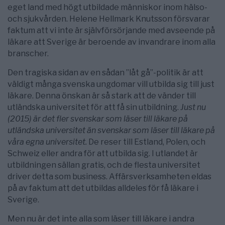
eget land med högt utbildade människor inom hälso-
och sjukvården. Helene Hellmark Knutsson försvarar
faktum att vi inte är självförsörjande med avseende på
läkare att Sverige är beroende av invandrare inom alla
branscher.
Den tragiska sidan av en sådan ”låt gå”-politik är att
väldigt många svenska ungdomar vill utbilda sig till just
läkare. Denna önskan är så stark att de vänder till
utländska universitet för att få sin utbildning.
Just nu
(2015) är det fler svenskar som läser till läkare på
utländska universitet än svenskar som läser till läkare på
våra egna universitet.
De reser till Estland, Polen, och
Schweiz eller andra för att utbilda sig. I utlandet är
utbildningen sällan gratis, och de flesta universitet
driver detta som business. Affärsverksamheten eldas
på av faktum att det utbildas alldeles för få läkare i
Sverige.
Men nu är det inte alla som läser till läkare i andra