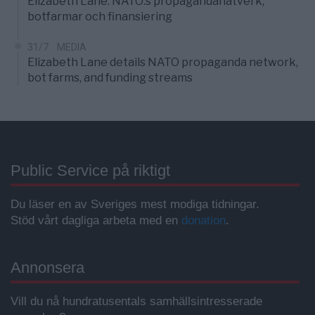
Elizabeth Lane: NATO:s propagandanätverk,
botfarmar och finansiering
31/7
MEDIA
Elizabeth Lane details NATO propaganda network,
bot farms, and funding streams
Public Service på riktigt
Du läser en av Sveriges mest modiga tidningar.
Stöd vårt dagliga arbeta med en
donation
.
Annonsera
Vill du nå hundratusentals samhällsintresserade