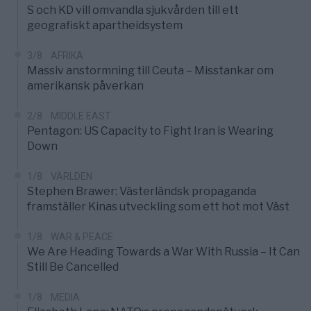
S och KD vill omvandla sjukvården till ett
geografiskt apartheidsystem
3/8
AFRIKA
Massiv anstormning till Ceuta – Misstankar om
amerikansk påverkan
2/8
MIDDLE EAST
Pentagon: US Capacity to Fight Iran is Wearing
Down
1/8
VÄRLDEN
Stephen Brawer: Västerländsk propaganda
framställer Kinas utveckling som ett hot mot Väst
1/8
WAR & PEACE
We Are Heading Towards a War With Russia – It Can
Still Be Cancelled
1/8
MEDIA