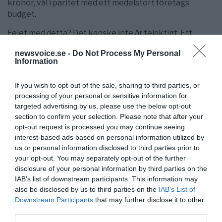
kronor, väl i paritet med ett medelstort företags
budget.
Felet med detta? Det kanske inte är felaktigt. Ett
problem må vara att den nuvarande politiken i
newsvoice.se -
Do Not Process My Personal
praktiken exkluderar många hjärnor från att försöka
Information
lösa vetenskapliga problem. Utslagning är önskad, och
pågår för fullt. Locka då inte fler ungdomar in i detta!
If you wish to opt-out of the sale, sharing to third parties, or
processing of your personal or sensitive information for
Text: Robert Hahn
targeted advertising by us, please use the below opt-out
section to confirm your selection. Please note that after your
opt-out request is processed you may continue seeing
interest-based ads based on personal information utilized by
us or personal information disclosed to third parties prior to
your opt-out. You may separately opt-out of the further
disclosure of your personal information by third parties on the
IAB’s list of downstream participants. This information may
also be disclosed by us to third parties on the
IAB’s List of
Downstream Participants
that may further disclose it to other
third parties.
Robert Hahn