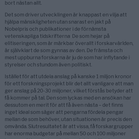
bort nästan allt.
Det som driver utvecklingen är knappast en vilja att
hjälpa mänskligheten utan snarast en jakt på
Nobelpris och publikationer i de förnämsta
vetenskapliga tidskrifterna De som hejar på
elitiseringen, som är märkbar överallt i forskarvärlden,
är självklart de som gynnas av den. De främsta och
mest uppburna forskarna är ju de som har inflytande i
styrelser och stundom även politiskt.
Istället för att utdela anslag på kanske 1 miljon kronor
för ett forskningsprojekt blir det allt vanligare att man
ger anslag på 20-30 miljoner, vilket förstås betyder att
få kommer på tal. Den som lyckas med en ansökan har
dessutom en merit för att få även nästa – det finns
inget ideal som säger att pengarna fördela pengar
mellan de som behöver, utan situationen är precis den
omvända. Slutresultatet är att vissa, få forskargrupper
har enorma budgetar på mellan 50 och 100 miljoner