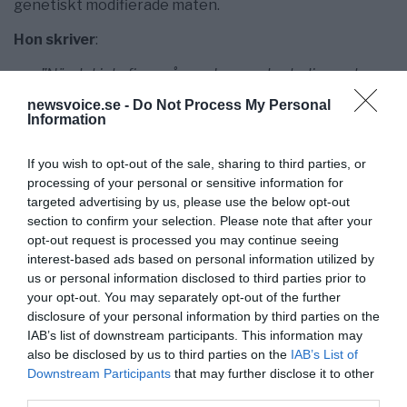
genetiskt modifierade maten.
Hon skriver
:
”När det inte finns några oberoende studier runt
genmodifieringarna, får man använda sin egen logik
newsvoice.se -
Do Not Process My Personal
för vad som verkar mest troligt. Då gäller det främst
Information
att kolla vem som finansierat de djurstudier som
finns och vilka som ligger bakom den information
If you wish to opt-out of the sale, sharing to third parties, or
som sprids.”
processing of your personal or sensitive information for
targeted advertising by us, please use the below opt-out
”Det är hög tid för svenska politiker att själva bilda
section to confirm your selection. Please note that after your
sig en uppfattning om hälsoeffekterna i spåren på
opt-out request is processed you may continue seeing
GMO. I stället för att luta sig mot någon EU-
interest-based ads based on personal information utilized by
myndighet som inte ens har tillgång till fakta. Eller att
us or personal information disclosed to third parties prior to
i eget syfte plocka några karriärstrategiska russin ur
your opt-out. You may separately opt-out of the further
disclosure of your personal information by third parties on the
den genmodifierade kakan.”
IAB’s list of downstream participants. This information may
Hur korruptionen ser ut bland de svenska
also be disclosed by us to third parties on the
IAB’s List of
akademikerna för GMO är inte utredd vad
Downstream Participants
that may further disclose it to other
NewsVoice erfar. Klart är att vissa akademiker här
third parties.