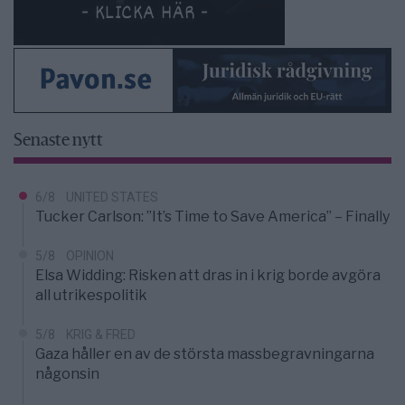
Senaste nytt
6/8
UNITED STATES
Tucker Carlson: ”It’s Time to Save America” – Finally
5/8
OPINION
Elsa Widding: Risken att dras in i krig borde avgöra
all utrikespolitik
5/8
KRIG & FRED
Gaza håller en av de största massbegravningarna
någonsin