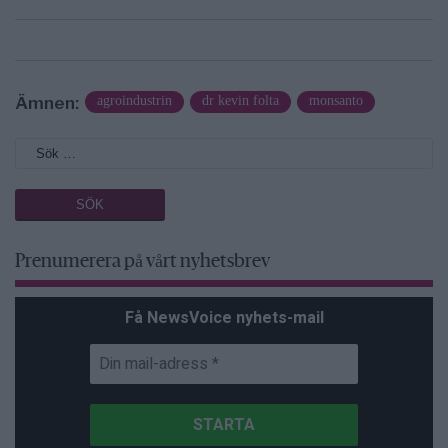
Ämnen:
agroindustrin
dr kevin folta
monsanto
Prenumerera på vårt nyhetsbrev
Få NewsVoice nyhets-mail