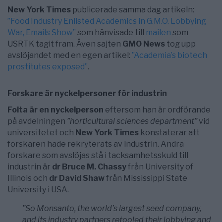
New York Times
publicerade samma dag artikeln:
”Food Industry Enlisted Academics in G.M.O. Lobbying
War, Emails Show”
som hänvisade till
mailen
som
USRTK tagit fram. Även sajten
GMO News
tog upp
avslöjandet med en egen artikel:
”Academia’s biotech
prostitutes exposed”
.
Forskare är nyckelpersoner för industrin
Folta är en nyckelperson
eftersom han är ordförande
på avdelningen
”horticultural sciences department”
vid
universitetet och
New York Times
konstaterar att
forskaren hade rekryterats av industrin. Andra
forskare som avslöjas stå i tacksamhetsskuld till
industrin är
dr Bruce M. Chassy
från University of
Illinois och
dr David Shaw
från Mississippi State
University i USA.
”So Monsanto, the world’s largest seed company,
and its industry partners retooled their lobbying and