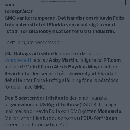
som
förespråkar
GMO var korrumperad. Det handlar om dr Kevin Folta
från universitetet i Florida som visat sig ta emot
”stöd” för sina lobbyinsatser för GMO-industrin.
Text: Torbjörn Sassersson
Ulla Gabays artikel
inkluderade en länk till en
videodebatt
ledd av
Abby Martin
, tidigare på
RT.com
,
mellan GMO-kritikern
Alexis Bayden-Mayer
och
dr
Kevin Folta
, den senare från
University of Florida
. I
debatten tar Folta kraftig ställning för alla påstådda
fördelar med GMO.
Den 5 september frilsäppte
den amerikanska
organisationen
US Right to Know
(USRTK) hemliga
mail mellan dr Kevin Folta och GMO-jätten
Monsanto
.
Mailen offentliggjordes genom en
FOIA-förfrågan
(Freedom of Information Act).