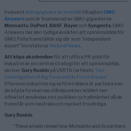
frekvent
bidragsgivare av innehåll
till sajten
GMO
Answers
som är finansierad av GMO-giganterna
Monsanto
,
DuPont
,
BASF
,
Bayer
och
Syngenta
. GMO
Answers har den tydliga avsikten att opinionsbilda för
GMO. Folta framställde sig där som
”independent
expert”
konstaterar
Natural News
.
Att köpa akademiker
för att utföra PR-jobb för
industrin är en central strategi för att opinionsbilda,
skriver
Gary Ruskin
på USRTK i artikeln:
”Our
Investigation of Big Food and its Front Groups”
.
Eftersom industrins egna företrädare är partiska kan
de köpta forskarnas ståndpunkter istället mer
effektivt användas mot politiker och allmänhet då de
framstår som neutrala och mycket trovärdiga.
Gary Ruskin
:
”These emails reveal how Monsanto and its partners