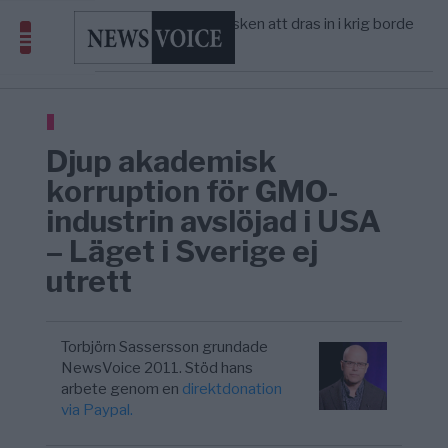
America” – Finally
Elsa Widding: Risken att dras in i krig borde
5/8
OPINION
—
avgöra all utrikespolitik
Gaza håller en av de största
5/8
KRIG & FRED
—
massbegravningarna någonsin
S och KD vill omvandla sjukvården till ett
5/8
SVERIGE
—
geografiskt apartheidsystem
Massiv anstormning till Ceuta – Misstankar
3/8
AFRIKA
—
Djup akademisk
om amerikansk påverkan
Tucker Carlson: ”It’s Time to Save
6/8
UNITED STATES
—
korruption för GMO-
America” – Finally
industrin avslöjad i USA
– Läget i Sverige ej
utrett
Torbjörn Sassersson grundade
NewsVoice 2011. Stöd hans
arbete genom en
direktdonation
via Paypal.