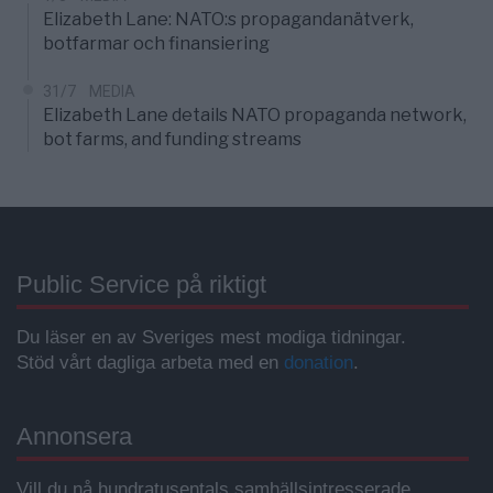
Elizabeth Lane: NATO:s propagandanätverk,
botfarmar och finansiering
31/7
MEDIA
Elizabeth Lane details NATO propaganda network,
bot farms, and funding streams
Public Service på riktigt
Du läser en av Sveriges mest modiga tidningar.
Stöd vårt dagliga arbeta med en
donation
.
Annonsera
Vill du nå hundratusentals samhällsintresserade