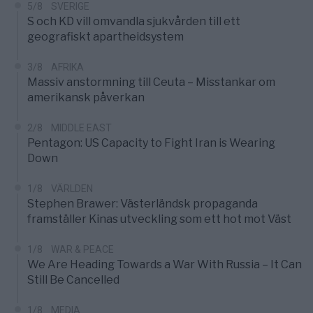
5/8
SVERIGE
S och KD vill omvandla sjukvården till ett
geografiskt apartheidsystem
3/8
AFRIKA
Massiv anstormning till Ceuta – Misstankar om
amerikansk påverkan
2/8
MIDDLE EAST
Pentagon: US Capacity to Fight Iran is Wearing
Down
1/8
VÄRLDEN
Stephen Brawer: Västerländsk propaganda
framställer Kinas utveckling som ett hot mot Väst
1/8
WAR & PEACE
We Are Heading Towards a War With Russia – It Can
Still Be Cancelled
1/8
MEDIA