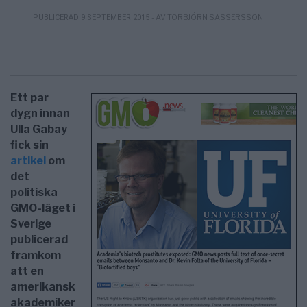
- AV TORBJÖRN SASSERSSON
PUBLICERAD 9 SEPTEMBER 2015
Ett par
dygn innan
Ulla Gabay
fick sin
artikel
om
det
politiska
GMO-läget i
Sverige
publicerad
framkom
att en
amerikansk
akademiker