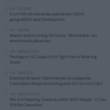
5/8
SVERIGE
S och KD vill omvandla sjukvården till ett
geografiskt apartheidsystem
3/8
AFRIKA
Massiv anstormning till Ceuta – Misstankar om
amerikansk påverkan
2/8
MIDDLE EAST
Pentagon: US Capacity to Fight Iran is Wearing
Down
1/8
VÄRLDEN
Stephen Brawer: Västerländsk propaganda
framställer Kinas utveckling som ett hot mot Väst
1/8
WAR & PEACE
We Are Heading Towards a War With Russia – It Can
Still Be Cancelled