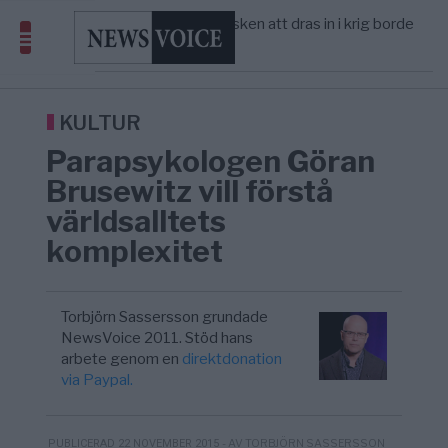
America” – Finally
Elsa Widding: Risken att dras in i krig borde
5/8
OPINION
—
avgöra all utrikespolitik
Gaza håller en av de största
5/8
KRIG & FRED
—
massbegravningarna någonsin
Richard D. Wolff: Därför provocerar
8/8
KRIG & FRED
—
Europas ledare fram ett krig med Rys ...
KULTUR
Parapsykologen Göran
Brusewitz vill förstå
världsalltets
komplexitet
Torbjörn Sassersson grundade
NewsVoice 2011. Stöd hans
arbete genom en
direktdonation
via Paypal.
- AV TORBJÖRN SASSERSSON
PUBLICERAD 22 NOVEMBER 2015