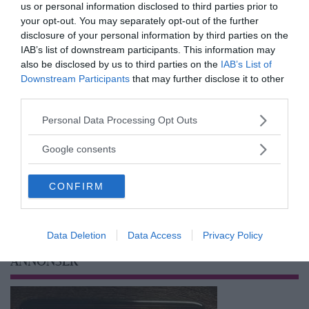
us or personal information disclosed to third parties prior to
your opt-out. You may separately opt-out of the further
disclosure of your personal information by third parties on the
IAB’s list of downstream participants. This information may
also be disclosed by us to third parties on the
IAB’s List of
Downstream Participants
that may further disclose it to other
Prenumerera på vårt nyhetsbrev
third parties.
Få NewsVoice nyhets-mail
Please note that this website/app uses one or more Google
Personal Data Processing Opt Outs
services and may gather and store information including but
not limited to your visit or usage behaviour. You may click to
Google consents
grant or deny consent to Google and its third-party tags to
use your data for below specified purposes in below Google
CONFIRM
consent section.
Data Deletion
Data Access
Privacy Policy
ANNONSER