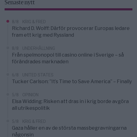
Senaste nytt
8/8
KRIG & FRED
Richard D. Wolff: Därför provocerar Europas ledare
fram ett krig med Ryssland
8/8
UNDERHÅLLNING
Från spelmonopol till casino online i Sverige – så
förändrades marknaden
6/8
UNITED STATES
Tucker Carlson: ”It’s Time to Save America” – Finally
5/8
OPINION
Elsa Widding: Risken att dras in i krig borde avgöra
all utrikespolitik
5/8
KRIG & FRED
Gaza håller en av de största massbegravningarna
någonsin