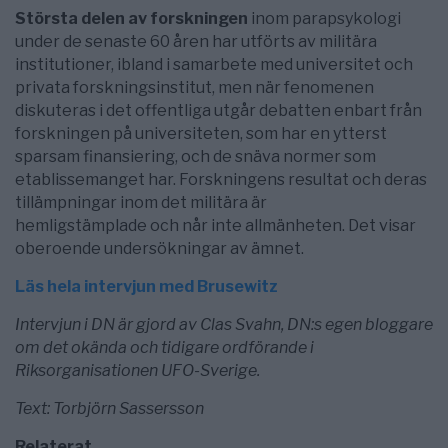
Största delen av forskningen
inom parapsykologi
under de senaste 60 åren har utförts av militära
institutioner, ibland i samarbete med universitet och
privata forskningsinstitut, men när fenomenen
diskuteras i det offentliga utgår debatten enbart från
forskningen på universiteten, som har en ytterst
sparsam finansiering, och de snäva normer som
etablissemanget har. Forskningens resultat och deras
tillämpningar inom det militära är
hemligstämplade och når inte allmänheten. Det visar
oberoende undersökningar av ämnet.
Läs hela intervjun med Brusewitz
Intervjun i DN är gjord av Clas Svahn, DN:s egen bloggare
om det okända och tidigare ordförande i
Riksorganisationen UFO-Sverige.
Text: Torbjörn Sassersson
Relaterat