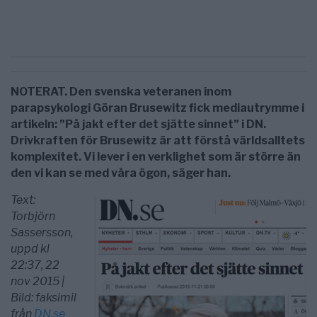
NOTERAT. Den svenska veteranen inom
parapsykologi Göran Brusewitz fick mediautrymme i
artikeln: ”På jakt efter det sjätte sinnet” i DN.
Drivkraften för Brusewitz är att förstå världsalltets
komplexitet. Vi lever i en verklighet som är större än
den vi kan se med våra ögon, säger han.
Text:
Torbjörn
Sassersson,
uppd kl
22:37, 22
nov 2015 |
Bild: faksimil
från
DN.se