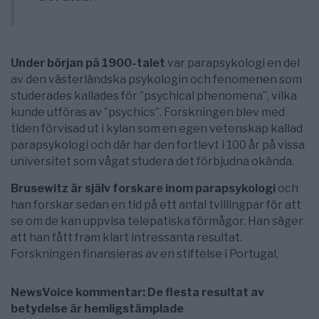
Under början på 1900-talet
var parapsykologi en del
av den västerländska psykologin och fenomenen som
studerades kallades för ”psychical phenomena”, vilka
kunde utföras av ”psychics”. Forskningen blev med
tiden förvisad ut i kylan som en egen vetenskap kallad
parapsykologi och där har den fortlevt i 100 år på vissa
universitet som vågat studera det förbjudna okända.
Brusewitz är själv forskare inom parapsykologi
och
han forskar sedan en tid på ett antal tvillingpar för att
se om de kan uppvisa telepatiska förmågor. Han säger
att han fått fram klart intressanta resultat.
Forskningen finansieras av en stiftelse i Portugal.
NewsVoice kommentar: De flesta resultat av
betydelse är hemligstämplade