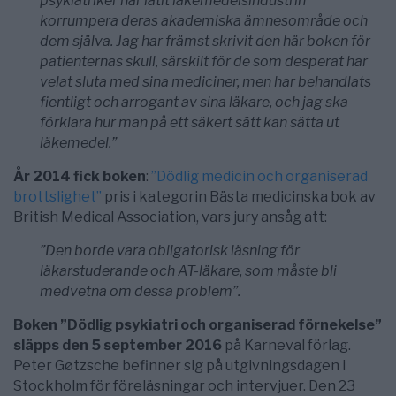
psykiatriker har låtit läkemedelsindustrin
korrumpera deras akademiska ämnesområde och
dem själva. Jag har främst skrivit den här boken för
patienternas skull, särskilt för de som desperat har
velat sluta med sina mediciner, men har behandlats
fientligt och arrogant av sina läkare, och jag ska
förklara hur man på ett säkert sätt kan sätta ut
läkemedel.”
År 2014 fick boken
:
”Dödlig medicin och organiserad
brottslighet”
pris i kategorin Bästa medicinska bok av
British Medical Association, vars jury ansåg att:
”Den borde vara obligatorisk läsning för
läkarstuderande och AT-läkare, som måste bli
medvetna om dessa problem”.
Boken ”Dödlig psykiatri och organiserad förnekelse”
släpps den 5 september 2016
på Karneval förlag.
Peter Gøtzsche befinner sig på utgivningsdagen i
Stockholm för föreläsningar och intervjuer. Den 23