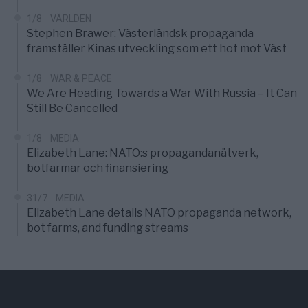
1/8
VÄRLDEN
Stephen Brawer: Västerländsk propaganda
framställer Kinas utveckling som ett hot mot Väst
1/8
WAR & PEACE
We Are Heading Towards a War With Russia – It Can
Still Be Cancelled
1/8
MEDIA
Elizabeth Lane: NATO:s propagandanätverk,
botfarmar och finansiering
31/7
MEDIA
Elizabeth Lane details NATO propaganda network,
bot farms, and funding streams