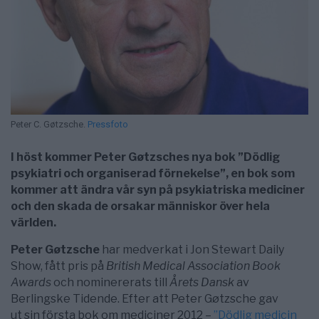
Peter C. Gøtzsche.
Pressfoto
I höst kommer Peter Gøtzsches nya bok ”Dödlig
psykiatri och organiserad förnekelse”, en bok som
kommer att ändra vår syn på psykiatriska mediciner
och den skada de orsakar människor över hela
världen.
Peter Gøtzsche
har medverkat i Jon Stewart Daily
Show, fått pris på
British Medical Association Book
Awards
och nominererats till
Årets Dansk
av
Berlingske Tidende. Efter att Peter Gøtzsche gav
ut sin första bok om mediciner 2012 –
”Dödlig medicin