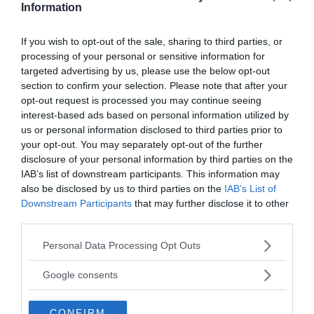
Information
If you wish to opt-out of the sale, sharing to third parties, or
NewsVoice redaktion
processing of your personal or sensitive information for
nyheter@newsvoice.se
targeted advertising by us, please use the below opt-out
section to confirm your selection. Please note that after your
opt-out request is processed you may continue seeing
interest-based ads based on personal information utilized by
us or personal information disclosed to third parties prior to
your opt-out. You may separately opt-out of the further
disclosure of your personal information by third parties on the
IAB’s list of downstream participants. This information may
also be disclosed by us to third parties on the
IAB’s List of
Downstream Participants
that may further disclose it to other
Ämnen:
peter gøtzsche
psykiatri
third parties.
Please note that this website/app uses one or more Google
Personal Data Processing Opt Outs
services and may gather and store information including but
not limited to your visit or usage behaviour. You may click to
Google consents
grant or deny consent to Google and its third-party tags to
use your data for below specified purposes in below Google
CONFIRM