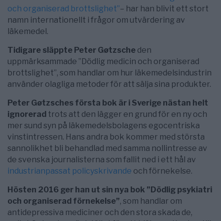
och organiserad brottslighet”
– har han blivit ett stort
namn internationellt i frågor om utvärdering av
läkemedel.
Tidigare släppte Peter Gøtzsche
den
uppmärksammade ”Dödlig medicin och organiserad
brottslighet”, som handlar om hur läkemedelsindustrin
använder olagliga metoder för att sälja sina produkter.
Peter Gøtzsches första bok är i Sverige nästan helt
ignorerad
trots att den lägger en grund för en ny och
mer sund syn på läkemedelsbolagens egocentriska
vinstintressen. Hans andra bok kommer med största
sannolikhet bli behandlad med samma nollintresse av
de svenska journalisterna som fallit ned i ett hål av
industrianpassat policyskrivande
och förnekelse.
Hösten 2016 ger han ut sin nya bok ”Dödlig psykiatri
och organiserad förnekelse”
, som handlar om
antidepressiva mediciner och den stora skada de,