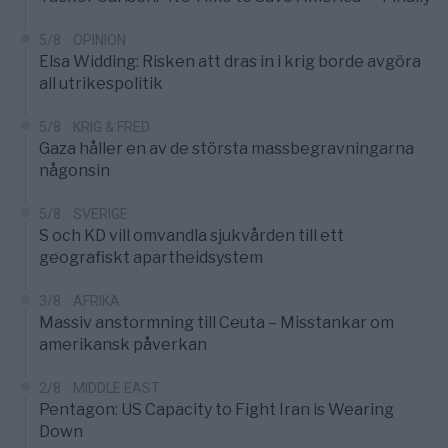
5/8
OPINION
Elsa Widding: Risken att dras in i krig borde avgöra
all utrikespolitik
5/8
KRIG & FRED
Gaza håller en av de största massbegravningarna
någonsin
5/8
SVERIGE
S och KD vill omvandla sjukvården till ett
geografiskt apartheidsystem
3/8
AFRIKA
Massiv anstormning till Ceuta – Misstankar om
amerikansk påverkan
2/8
MIDDLE EAST
Pentagon: US Capacity to Fight Iran is Wearing
Down