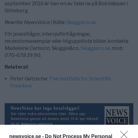
september 2016 är han en av talarna på Bokmässan i
Göteborg.
Rewrite: NewsVoice | Källa:
Skuggeco.se
För pressfrågor, intervjuförfrågningar,
recensionsexemplar eller högupplösta bilder, kontakta
Madeleine Carlsson, Skugge&co,
Skuggeco.se
, mob:
070-678 19 90.
Relaterat
Peter Gøtzsche:
The Institute for Scientific
Freedom
newsvoice.se -
Do Not Process My Personal