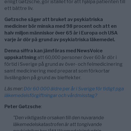
enligt Gøtzsche, gör istället för att hjälpa patienten till
ett bättre liv.
Gøtzsche säger att bruket av psykiatriska
mediciner bör minska med 98 procent och att en
halv miljon människor över 65 år i Europa och USA
varje år dör på grund av psykiatriska läkemedel.
Denna siffra kan jämföras med NewsVoice
uppskattning
att 60,000 personer över 60 år dör i
förtid i Sverige på grund av över- och felmedicinering
samt medicinering med preparat som förkortar
livslängden på grund av bieffekter.
Läs mer:
Dör 60 000 äldre per år i Sverige för tidigt pga
läkemedelsförgiftningar och vårdmisstag?
Peter Gøtzsche
:
”Den viktigaste orsaken till den nuvarande
läkemedelskatastrofen är att tongivande