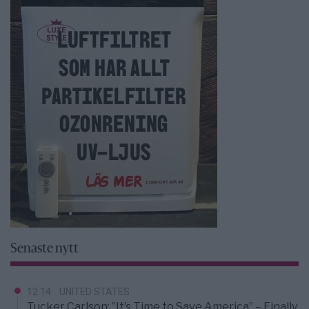
Senaste nytt
12:14
UNITED STATES
Tucker Carlson: ”It’s Time to Save America” – Finally