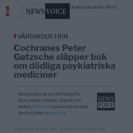
massbegravningarna någonsin
S och KD vill omvandla sjukvården till ett
5/8
SVERIGE
—
geografiskt apartheidsystem
Massiv anstormning till Ceuta – Misstankar
3/8
AFRIKA
—
om amerikansk påverkan
Tucker Carlson: ”It’s Time to Save
12:14
UNITED STATES
—
America” – Finally
VÅRDINDUSTRIN
Cochranes Peter
Gøtzsche släpper bok
om dödliga psykiatriska
mediciner
NewsVoice är en nättidning för
oberoende nyheter, debatt och
analys.
Stöd oss
genom att donera,
sponsra eller
annonsera
.
- AV NEWSVOICE REDAKTION
PUBLICERAD 28 APRIL 2016