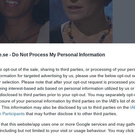
.se -
Do Not Process My Personal Information
ar nyligen kommit med ett nytt förslag
 avgifter för den statliga kontrollen av
to opt-out of the sale, sharing to third parties, or processing of your per
effektivt kommer att förhindra fortsatt
formation for targeted advertising by us, please use the below opt-out s
iska läkemedel (homeopatika),
r selection. Please note that after your opt-out request is processed y
erade läkemedel samt antroposofiska
eing interest-based ads based on personal information utilized by us or
disclosed to third parties prior to your opt-out. You may separately opt-
a Karlström och Michael
losure of your personal information by third parties on the IAB’s list of
RA/2000-Talets Vetenskap samt Sara
. This information may also be disclosed by us to third parties on the
IA
deration (NHF) Sweden.
Participants
that may further disclose it to other third parties.
terna och politikerna åt lagvidriga beslut
 that this website/app uses one or more Google services and may gath
 igenom lagar som effektivt sätter stopp för
including but not limited to your visit or usage behaviour. You may click 