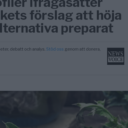
filer ifrågasätter
ets förslag att höja
alternativa preparat
eter, debatt och analys.
Stöd oss
genom att donera,