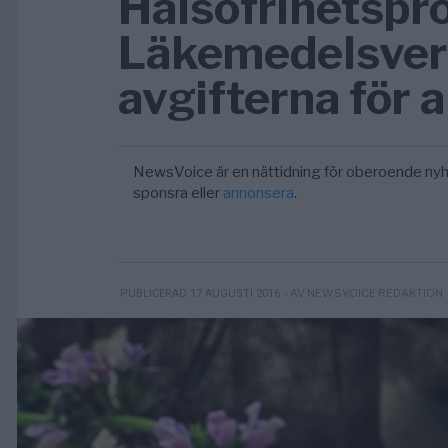
Hälsofrihetspro
Läkemedelsverk
avgifterna för 
NewsVoice är en nättidning för oberoende nyh
sponsra eller
annonsera
.
- AV NEWSVOICE REDAKTION
PUBLICERAD 17 AUGUSTI 2016