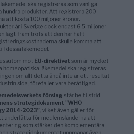
läkemedel ska registreras som vanliga
a hundra produkter. Att registrera 200
 att kosta 100 miljoner kronor.
ter är i Sverige dock endast 6,5 miljoner
en lagt fram trots att den har haft
istreringskostnaderna skulle komma att
till dessa läkemedel.
essutom mot
EU-direktivet
som är mycket
ka homeopatiska läkemedel ska registreras
ngen om allt detta ändå inte är ett resultat
ustrin sida, förefaller vara berättigad.
emedelsverkets förslag
står helt i strid
ionens strategidokument ”WHO
egy 2014-2023”
, vilket även gäller för
 att underlätta för medlemsländerna att
mentering som stärker den komplementära
an och strategidokumentet uppmanar även