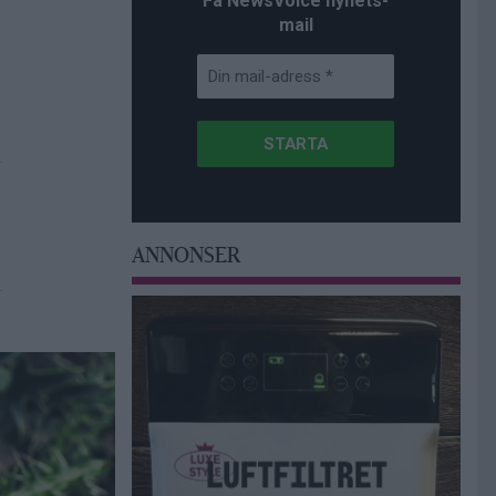
Få NewsVoice nyhets-
mail
ANNONSER