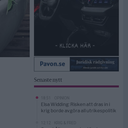
Senaste nytt
18:51
OPINION
Elsa Widding: Risken att dras in i
krig borde avgöra all utrikespolitik
12:12
KRIG & FRED