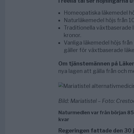
I reella tal ser höjningarna u
Homeopatiska läkemedel höjs
Naturläkemedel höjs från 10
Traditionella växtbaserade 
kronor.
Vanliga läkemedel höjs från
gäller för växtbaserade läk
Om tjänstemännen på Läke
nya lagen att gälla från och m
Bild: Mariatistel – Foto: Crest
Naturmedlen var från början 855
kvar
Regeringen fattade den 30 j