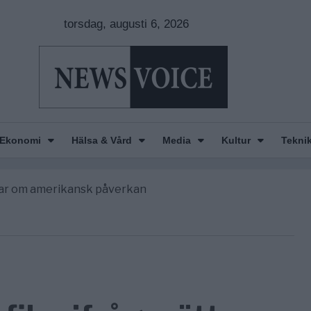
torsdag, augusti 6, 2026
n is Wearing Down
orde avgöra all utrikespolitik
Ekonomi
Hälsa & Vård
Media
Kultur
Tekni
begravningarna någonsin
 ett geografiskt apartheidsystem
nkar om amerikansk påverkan
n is Wearing Down
orde avgöra all utrikespolitik