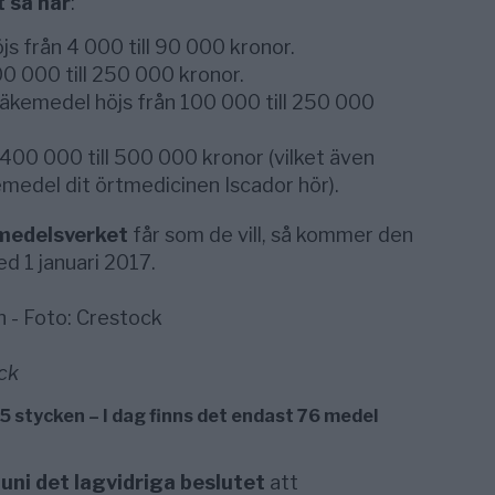
t så här
:
 från 4 000 till 90 000 kronor.
0 000 till 250 000 kronor.
läkemedel höjs från 100 000 till 250 000
 400 000 till 500 000 kronor (vilket även
emedel dit örtmedicinen Iscador hör).
medelsverket
får som de vill, så kommer den
ed 1 januari 2017.
ock
 stycken – I dag finns det endast 76 medel
uni det lagvidriga beslutet
att