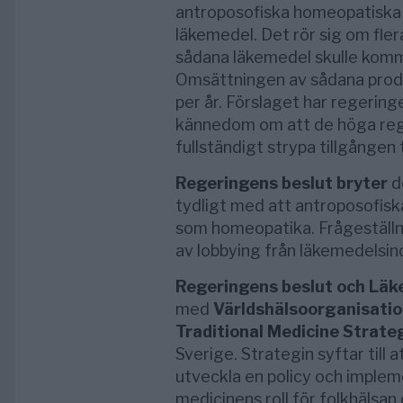
antroposofiska homeopatiska 
läkemedel. Det rör sig om fler
sådana läkemedel skulle komma
Omsättningen av sådana produk
per år. Förslaget har regering
kännedom om att de höga reg
fullständigt strypa tillgången 
Regeringens beslut bryter
d
tydligt med att antroposofis
som homeopatika. Frågeställni
av lobbying från läkemedelsind
Regeringens beslut och Läk
med
Världshälsoorganisat
Traditional Medicine Strat
Sverige. Strategin syftar till
utveckla en policy och imple
medicinens roll för folkhäls