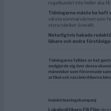
regelbundet inte heller ska få
Tidningarna måste ha haft e
värsta sommarvärmen som fakt
stora rubriker överallt.
Naturligtvis hakade redaktö
läkare och andra förståsig
Tidningarna fylldes av hat gen
ondgjorde sig över dessa okunni
människor som förorenade samh
artikel och vaccinkritikerna bl
Indoktrineringskampanj
Lokalpolitikern Elli Flén
skrev