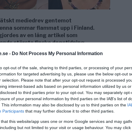
 hätskt mediedrev gentemot
denna sommar flammat upp i Finland.
jordes av en lång artikel som
nlands största finska dagstidning,
river Linda Karlström och Michael Zazzio,
.se -
Do Not Process My Personal Information
 ordförande i föreningen SARA/2000-
Boo, ordförande i National Health
to opt-out of the sale, sharing to third parties, or processing of your per
formation for targeted advertising by us, please use the below opt-out s
r selection. Please note that after your opt-out request is processed y
gd av
eing interest-based ads based on personal information utilized by us or
i
som på
disclosed to third parties prior to your opt-out. You may separately opt-
cket
losure of your personal information by third parties on the IAB’s list of
. This information may also be disclosed by us to third parties on the
IA
Participants
that may further disclose it to other third parties.
alistens
 that this website/app uses one or more Google services and may gath
including but not limited to your visit or usage behaviour. You may click 