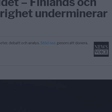
det – Finlands och
drighet underminerar
eter, debatt och analys.
Stöd oss
genom att donera,