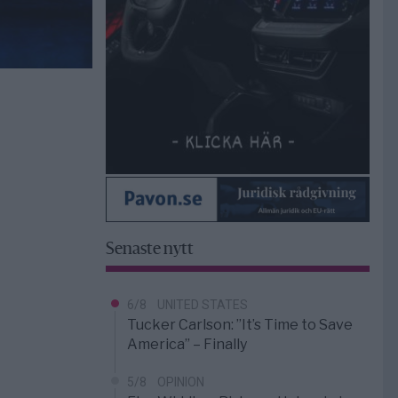
Senaste nytt
6/8
UNITED STATES
Tucker Carlson: ”It’s Time to Save
America” – Finally
5/8
OPINION