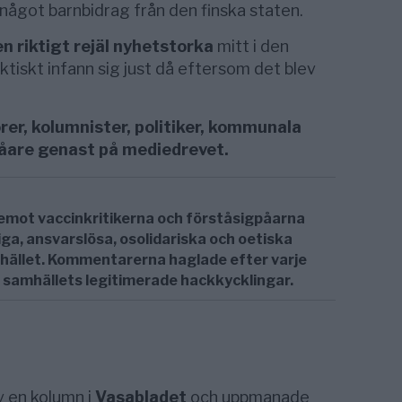
 något barnbidrag från den finska staten.
n riktigt rejäl nyhetstorka
mitt i den
iskt infann sig just då eftersom det blev
rer, kolumnister, politiker, kommunala
påare genast på mediedrevet.
temot vaccinkritikerna och förståsigpåarna
ga, ansvarslösa, osolidariska och oetiska
ället. Kommentarerna haglade efter varje
ev samhällets legitimerade hackkycklingar.
 en kolumn i
Vasabladet
och uppmanade