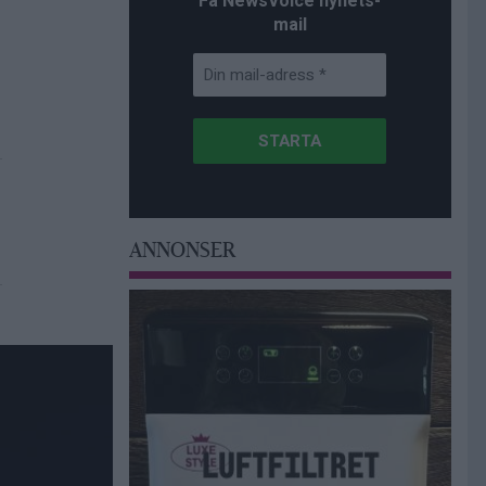
Få NewsVoice nyhets-
mail
ANNONSER