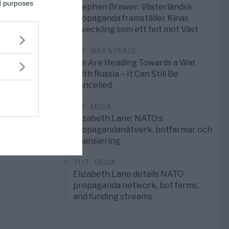
ed purposes
Stephen Brawer: Västerländsk
propaganda framställer Kinas
utveckling som ett hot mot Väst
1/8
WAR & PEACE
We Are Heading Towards a War
With Russia – It Can Still Be
Cancelled
1/8
MEDIA
Elizabeth Lane: NATO:s
propagandanätverk, botfarmar och
finansiering
31/7
MEDIA
Elizabeth Lane details NATO
propaganda network, bot farms,
and funding streams