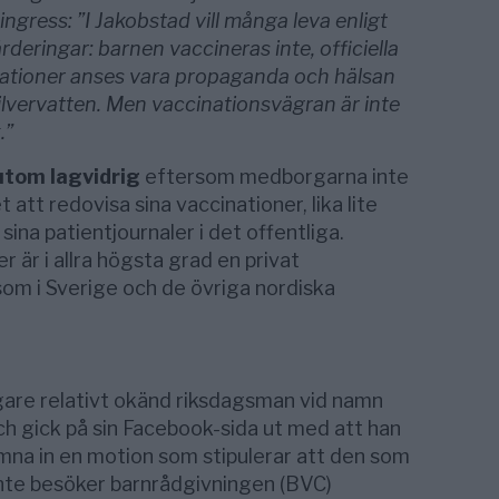
ngress: ”I Jakobstad vill många leva enligt
rderingar: barnen vaccineras inte, officiella
tioner anses vara propaganda och hälsan
ilvervatten. Men vaccinationsvägran är inte
.”
utom lagvidrig
eftersom medborgarna inte
att redovisa sina vaccinationer, lika lite
ina patientjournaler i det offentliga.
r är i allra högsta grad en privat
som i Sverige och de övriga nordiska
gare relativt okänd riksdagsman vid namn
och gick på sin Facebook-sida ut med att han
lämna in en motion som stipulerar att den som
 inte besöker barnrådgivningen (BVC)