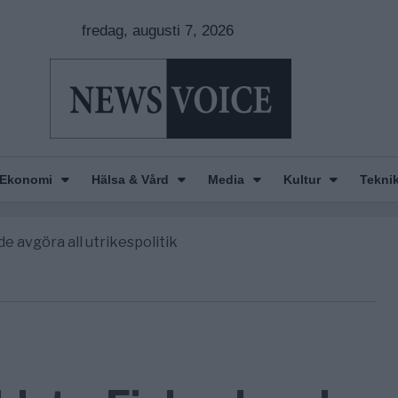
fredag, augusti 7, 2026
Ekonomi
Hälsa & Vård
Media
Kultur
Tekni
nkar om amerikansk påverkan
America” – Finally
de avgöra all utrikespolitik
gravningarna någonsin
tt geografiskt apartheidsystem
nkar om amerikansk påverkan
America” – Finally