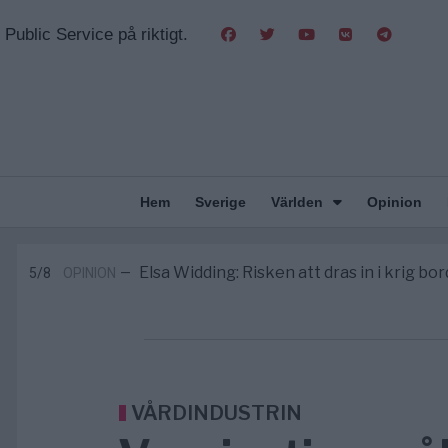
Public Service på riktigt.
Hem
Sverige
Världen
Opinion
Massiv anstormning till Ceuta – Missta
3/8
AFRIKA
—
Tucker Carlson: ”It’s Time to Save 
6/8
UNITED STATES
—
Elsa Widding: Risken att dras in i krig bor
5/8
OPINION
—
Gaza håller en av de största massbe
5/8
KRIG & FRED
—
S och KD vill omvandla sjukvården till e
5/8
SVERIGE
—
Massiv anstormning till Ceuta – Missta
3/8
AFRIKA
—
Tucker Carlson: ”It’s Time to Save 
6/8
UNITED STATES
—
VÅRDINDUSTRIN