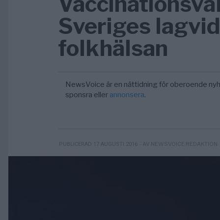
Vaccinationsvål
Sveriges lagvi
folkhälsan
NewsVoice är en nättidning för oberoende nyh
sponsra eller
annonsera
.
- AV NEWSVOICE REDAKTION
PUBLICERAD 17 AUGUSTI 2016