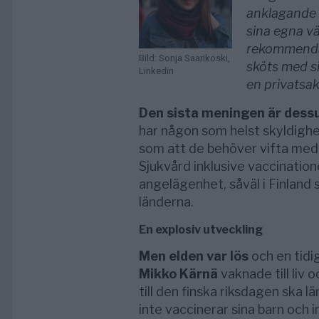
anklagande i
sina egna vä
rekommenda
Bild: Sonja Saarikoski,
sköts med s
Linkedin
en privatsak
Den sista meningen är dess
har någon som helst skyldighet 
som att de behöver vifta med s
Sjukvård inklusive vaccinatione
angelägenhet, såväl i Finland 
länderna.
En explosiv utveckling
Men elden var lös
och en tidi
Mikko Kärnä
vaknade till liv 
till den finska riksdagen ska 
inte vaccinerar sina barn och