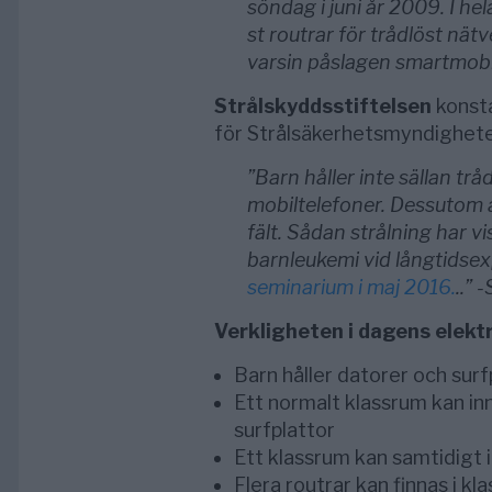
söndag i juni år 2009.
I hel
st routrar för trådlöst nä
varsin påslagen smartmobil 
Strålskyddsstiftelsen
konsta
för Strålsäkerhetsmyndighete
”Barn håller inte sällan tr
mobiltelefoner. Dessutom a
fält. Sådan strålning har v
barnleukemi vid långtidsex
seminarium i maj 2016.
..” 
Verkligheten i dagens elek
Barn håller datorer och sur
Ett normalt klassrum kan in
surfplattor
Ett klassrum kan samtidigt 
Flera routrar kan finnas i k