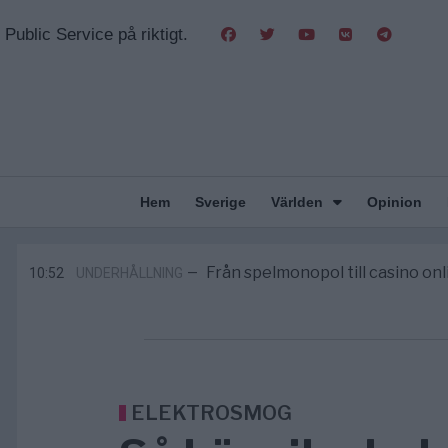
Public Service på riktigt.
Hem
Sverige
Världen
Opinion
Gaza håller en av de största massbe
5/8
KRIG & FRED
—
Richard D. Wolff: Därför provocera
11:43
KRIG & FRED
—
Från spelmonopol till casino on
10:52
UNDERHÅLLNING
—
Tucker Carlson: ”It’s Time to Save 
6/8
UNITED STATES
—
Elsa Widding: Risken att dras in i krig bor
5/8
OPINION
—
Gaza håller en av de största massbe
5/8
KRIG & FRED
—
Richard D. Wolff: Därför provocera
11:43
KRIG & FRED
—
ELEKTROSMOG