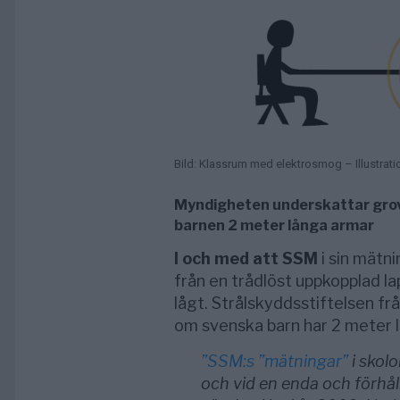
Bild: Klassrum med elektrosmog – Illustrati
Myndigheten underskattar gro
barnen 2 meter långa armar
I och med att SSM
i sin mätn
från en trådlöst uppkopplad la
lågt. Strålskyddsstiftelsen fr
om svenska barn har 2 meter 
”SSM:s ”mätningar”
i skolo
och vid en enda och förhåll