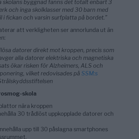
a skolans byggnad fanns det totalt enbart 3
tverk och inga skolklasser med 30 barn med
i fickan och varsin surfplatta på bordet.”
terar att verkligheten ser annorlunda ut än
n:
ådlösa datorer direkt mot kroppen, precis som
vger alla datorer elektriska och magnetiska
isats ökar risken för Alzheimers, ALS och
ponering, vilket redovisades på
SSM:s
-Strålskyddsstiftelsen
trosmog-skola
fplattor nära kroppen
nehålla 30 trådlöst uppkopplade datorer och
innehålla upp till 30 påslagna smartphones
lassrummet.