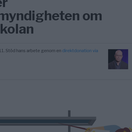
er
smyndigheten om
skolan
11. Stöd hans arbete genom en
direktdonation via
N