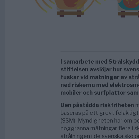
I samarbete med Strålskyd
stiftelsen avslöjar hur sv
fuskar vid mätningar av strå
ned riskerna med elektrosmo
mobiler och surfplattor samt
Den påstådda riskfriheten
m
baseras på ett grovt felaktig
(SSM). Myndigheten har om och
noggranna mätningar flera i sk
strålningen i de svenska skolor