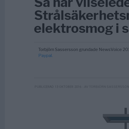
Så här vilseled
Strålsäkerhet
elektrosmog i 
Torbjörn Sassersson grundade NewsVoice 20
Paypal.
- AV TORBJÖRN SASSERSSO
PUBLICERAD 13 OKTOBER 2016