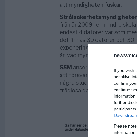
att myndigheten fuskar.
Strålsäkerhetsmyndigheten
från år 2009 i en mindre skola
endast 4 datorer var som mest
det finnas 30 datorer och 30 
exponeringen för barnen kan v
än vad myndigheten uppger.
newsvoice
SSM
anser att mätningarna frå
If you wish 
att försvara sin ståndpunkt a
sensitive in
några studier som undersökt mö
confirm you
trådlösa datorer, att det
”inte
continue se
information 
further disc
participants
Downstream 
Please note
information 