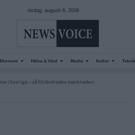
lördag, augusti 8, 2026
Ekonomi
Hälsa & Vård
Media
Kultur
Tekni
gravningarna någonsin
r Europas ledare fram ett krig med Ryssland
line i Sverige – så förändrades marknaden
America” – Finally
de avgöra all utrikespolitik
gravningarna någonsin
r Europas ledare fram ett krig med Ryssland