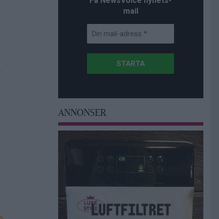
Få NewsVoice nyhets-
mail
ANNONSER