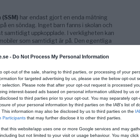
 (SSM)
har endast gjort en enda mätning
 på en söndag. Inget barn fanns i skolan och
 samtidigt uppkopplade. I verkligheten kan
mobiler som samtidigt är på. Den egentliga
ara hundratals eller tusentals gånger högre
.se -
Do Not Process My Personal Information
n 2009 är bra och relevanta än i dag. För
to opt-out of the sale, sharing to third parties, or processing of your per
nser SSM, som medger att det inte finns
formation for targeted advertising by us, please use the below opt-out s
jliga hälsorisker för barn i skolor med
r selection. Please note that after your opt-out request is processed y
 har någon större strålskyddsrelevans”
.
eing interest-based ads based on personal information utilized by us or
disclosed to third parties prior to your opt-out. You may separately opt-
losure of your personal information by third parties on the IAB’s list of
. This information may also be disclosed by us to third parties on the
IA
Participants
that may further disclose it to other third parties.
 that this website/app uses one or more Google services and may gath
including but not limited to your visit or usage behaviour. You may click 