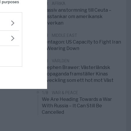
ed purposes
3/8
AFRIKA
Massiv anstormning till Ceuta –
Misstankar om amerikansk
påverkan
2/8
MIDDLE EAST
Pentagon: US Capacity to Fight Iran
is Wearing Down
1/8
VÄRLDEN
Stephen Brawer: Västerländsk
propaganda framställer Kinas
utveckling som ett hot mot Väst
1/8
WAR & PEACE
We Are Heading Towards a War
With Russia – It Can Still Be
Cancelled