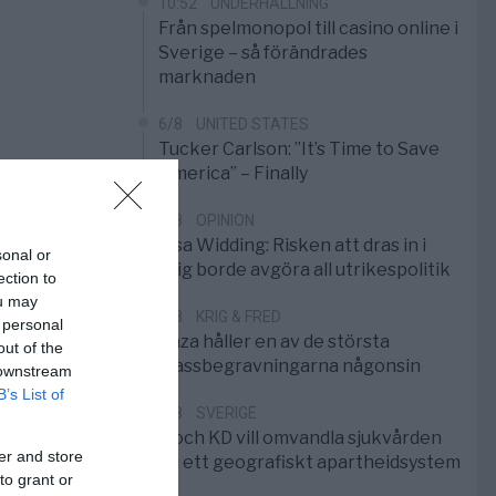
10:52
UNDERHÅLLNING
Från spelmonopol till casino online i
Sverige – så förändrades
marknaden
6/8
UNITED STATES
Tucker Carlson: ”It’s Time to Save
America” – Finally
5/8
OPINION
Elsa Widding: Risken att dras in i
sonal or
krig borde avgöra all utrikespolitik
ection to
ou may
5/8
KRIG & FRED
 personal
Gaza håller en av de största
out of the
massbegravningarna någonsin
 downstream
B’s List of
5/8
SVERIGE
S och KD vill omvandla sjukvården
er and store
till ett geografiskt apartheidsystem
to grant or