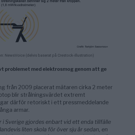
on: NewsVoice (delvis baserat på Crestock-illustration)
vt problemet med elektrosmog genom att ge
ing från 2009 placerat mätaren cirka 2 meter
ptop blir strålningsvärdet extremt
ågar därför retoriskt i ett pressmeddelande
långa armar.
r i Sverige gjordes enbart vid ett enda tillfälle
andevis liten skola för över sju år sedan, en