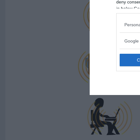
deny consent
in below Go
Persona
Google 