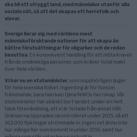
ska bli ett otryggt land, med människor utanför alla
sociala nät, så att det skapas ett herrefolk och
slavar.
Sverige lierar sig med världens mest
människoföraktande nationer för att skapa än
bättre förutsättningar för oligarker och de redan
besuttna
. En konsekvent handling för att möta kravet
från de omänskliga personer, som kräver total makt
över hela världen.
Vi har nu en statsminister
, som oupphörligen ljuger
för hela svenska folket. Ingenting är för honom
främmande, bara han kan tjäna NWOs herrskap. Vår
statsminister har skänkt bort landet, under en helt
falsk förevändning, att vi är hotade från annat håll.
Gränserna öppnades okontrollerat under 2015, så att
163.000 flyktingar strömmade in. Ingen vet ännu inte
hur många fler som kommit in under 2016, samt hur
många som står vid gränsen och vill in.