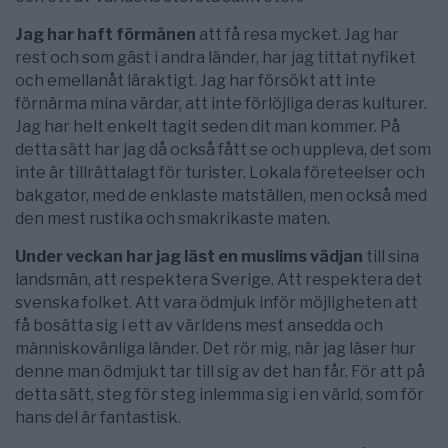
Jag har haft förmånen
att få resa mycket. Jag har
rest och som gäst i andra länder, har jag tittat nyfiket
och emellanåt läraktigt. Jag har försökt att inte
förnärma mina värdar, att inte förlöjliga deras kulturer.
Jag har helt enkelt tagit seden dit man kommer. På
detta sätt har jag då också fått se och uppleva, det som
inte är tillrättalagt för turister. Lokala företeelser och
bakgator, med de enklaste matställen, men också med
den mest rustika och smakrikaste maten.
Under veckan har jag läst en muslims vädjan
till sina
landsmän, att respektera Sverige. Att respektera det
svenska folket. Att vara ödmjuk inför möjligheten att
få bosätta sig i ett av världens mest ansedda och
människovänliga länder. Det rör mig, när jag läser hur
denne man ödmjukt tar till sig av det han får. För att på
detta sätt, steg för steg inlemma sig i en värld, som för
hans del är fantastisk.