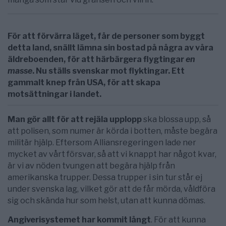
För att förvärra läget, får de personer som byggt
detta land, snällt lämna sin bostad på några av våra
äldreboenden, för att härbärgera flygtingar
en
masse
. Nu ställs svenskar mot flyktingar. Ett
gammalt knep från USA, för att skapa
motsättningar i landet.
Man gör allt för att rejäla upplopp
ska blossa upp, så
att polisen, som numer är körda i botten, måste begära
militär hjälp. Eftersom Alliansregeringen lade ner
mycket av vårt försvar, så att vi knappt har något kvar,
är vi av nöden tvungen att begära hjälp från
amerikanska trupper. Dessa trupper i sin tur står ej
under svenska lag, vilket gör att de får mörda, våldföra
sig och skända hur som helst, utan att kunna dömas.
Angiverisystemet har kommit långt
. För att kunna