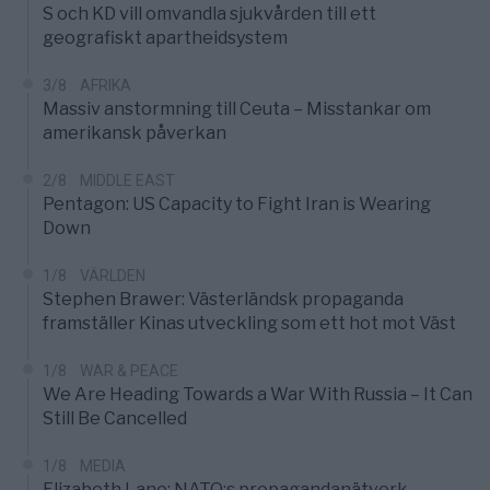
S och KD vill omvandla sjukvården till ett
geografiskt apartheidsystem
3/8
AFRIKA
Massiv anstormning till Ceuta – Misstankar om
amerikansk påverkan
2/8
MIDDLE EAST
Pentagon: US Capacity to Fight Iran is Wearing
Down
1/8
VÄRLDEN
Stephen Brawer: Västerländsk propaganda
framställer Kinas utveckling som ett hot mot Väst
1/8
WAR & PEACE
We Are Heading Towards a War With Russia – It Can
Still Be Cancelled
1/8
MEDIA
Elizabeth Lane: NATO:s propagandanätverk,