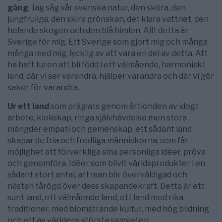
gång
. Jag såg vår svenska natur, den sköra, den
jungfruliga, den skira grönskan, det klara vattnet, den
helande skogen och den blå himlen. Allt detta är
Sverige för mig. Ett Sverige som gjort mig och många
många med mig, lycklig av att vara en del av detta. Att
ha haft turen att bli född i ett välmående, harmoniskt
land, där vi ser varandra, hjälper varandra och där vi gör
saker för varandra.
Ur ett land
som präglats genom årtionden av idogt
arbete, klokskap, ringa självhävdelse men stora
mängder empati och gemenskap, ett sådant land
skapar de fria och fredliga människorna, som får
möjlighet att förverkliga sina personliga idéer, pröva
och genomföra. Idéer som blivit världsprodukter i en
sådant stort antal, att man blir överväldigad och
nästan tårögd över dess skapandekraft. Detta är ett
sunt land, ett välmående land, ett land med rika
traditioner, med blomstrande kultur, med hög bildning
och ett av världens största samveten.