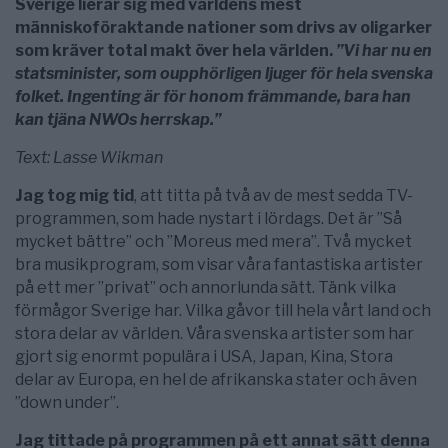
Sverige lierar sig med världens mest
människoföraktande nationer som drivs av oligarker
som kräver total makt över hela världen.
”Vi har nu en
statsminister, som oupphörligen ljuger för hela svenska
folket. Ingenting är för honom främmande, bara han
kan tjäna NWOs herrskap.”
Text: Lasse Wikman
Jag tog mig tid
, att titta på två av de mest sedda TV-
programmen, som hade nystart i lördags. Det är ”Så
mycket bättre” och ”Moreus med mera”. Två mycket
bra musikprogram, som visar våra fantastiska artister
på ett mer ”privat” och annorlunda sätt. Tänk vilka
förmågor Sverige har. Vilka gåvor till hela vårt land och
stora delar av världen. Våra svenska artister som har
gjort sig enormt populära i USA, Japan, Kina, Stora
delar av Europa, en hel de afrikanska stater och även
”down under”.
Jag tittade på programmen på ett annat sätt denna