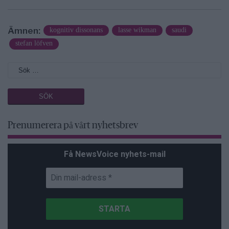
Ämnen:
kognitiv dissonans
lasse wikman
saudi
stefan löfven
Prenumerera på vårt nyhetsbrev
Få NewsVoice nyhets-mail