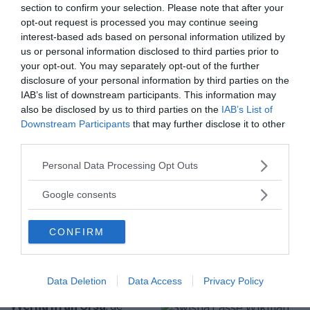
section to confirm your selection. Please note that after your
uppmaning, se till att alla svarar på ett frågeformulär,
opt-out request is processed you may continue seeing
med mycket personliga frågor, är väldigt
interest-based ads based on personal information utilized by
integritetskränkande. Bl a ska kontoinnehavaren
us or personal information disclosed to third parties prior to
svara på om man själv eller någon anhörig tillhör någon
your opt-out. You may separately opt-out of the further
utsatt ställning rent politiskt. Dessutom ska man svara
disclosure of your personal information by third parties on the
på om man använder mycket kontanter. Om man anger
IAB’s list of downstream participants. This information may
also be disclosed by us to third parties on the
IAB’s List of
att man har återkommande insättningar/uttag, då ska
Downstream Participants
that may further disclose it to other
man uppge hur pass mycket per månad. Dessutom ska
third parties.
syftet med att använda kontanter uppges.
Please note that this website/app uses one or more Google
Personal Data Processing Opt Outs
services and may gather and store information including but
Sverige har med dessa system tagit ett stort steg
not limited to your visit or usage behaviour. You may click to
Google consents
grant or deny consent to Google and its third-party tags to
mot ett kontrollsamhälle, ett omänskligt samhälle,
use your data for below specified purposes in below Google
som vi alla kunde uppleva fanns i forna DDR. Ett
CONFIRM
consent section.
system som dåvarande svensk regering kunde
benämna som omänskligt.
Data Deletion
Data Access
Privacy Policy
När jag ser de vackra
vyerna ifrån Orsa
, de