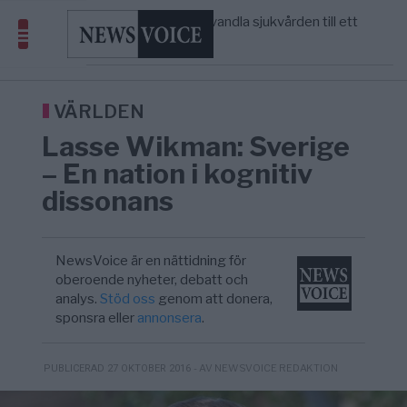
massbegravningarna någonsin
S och KD vill omvandla sjukvården till ett
5/8
SVERIGE
—
geografiskt apartheidsystem
Massiv anstormning till Ceuta – Misstankar
3/8
AFRIKA
—
om amerikansk påverkan
Tucker Carlson: ”It’s Time to Save
6/8
UNITED STATES
—
America” – Finally
VÄRLDEN
Lasse Wikman: Sverige
– En nation i kognitiv
dissonans
NewsVoice är en nättidning för
oberoende nyheter, debatt och
analys.
Stöd oss
genom att donera,
sponsra eller
annonsera
.
- AV NEWSVOICE REDAKTION
PUBLICERAD 27 OKTOBER 2016