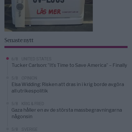
Senaste nytt
6/8
UNITED STATES
Tucker Carlson: ”It’s Time to Save America” – Finally
5/8
OPINION
Elsa Widding: Risken att dras in i krig borde avgöra
all utrikespolitik
5/8
KRIG & FRED
Gaza håller en av de största massbegravningarna
någonsin
5/8
SVERIGE