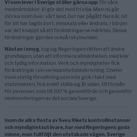
Vi som lever i Sverige ställer gärna upp
, för våra
medmänniskor. Vi gör det med fri vilja. Men nu går
mörka moln över vårt land. Det har pågått flera år, bit
för bit har tagits bort, minskats eller ändrats. I början
var det knappt så att förändringarna märktes. Dessa
förändringar gjordes också i skymundan.
Nästan i smyg
, tog sig Regeringen rätten att ändra
grundlagen, utan att informera allmänheten, med klar
och tydlig information. Verk och myndigheter fick
förändringar i sin verksamhetsbeskrivning. Chefer
inom statlig förvaltning som inte gick i takt med
statsmakten, fick snällt ställa sig åt sidan, till förmån
för personer, som till 100 % genomförde och genomför
nedmonteringen av det sociala Sverige.
Inom de allra flesta av Svea Rikets kontrollinstanser
och myndighetsutövare, har med Regeringens goda
minne, man fullföljt den utstakade vägen. Sverige