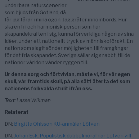
underbara naturscenerier
som bjuds från Gotland, då
får jag tårar i mina ögon. Jag gråter innombords. Hur
ska en fri och harmonisk person som har
skapandekraften i sig, kunna förverkliga någon av sina
idéer, under ett nationellt tryck av människoförakt. En
nation som slagit sönder möjligheten till framgångar
för det fria skapandet. Sverige sällar sig snabbt, till de
nationer världen vänder ryggen till.
Ur denna sorg och förtvivlan, måste vi, för vår egen
skull, vår framtids skull, på alla sätt återta det som
nationens folkvalda stulit ifrån oss.
Text: Lasse Wikman
Relaterat
DN:
Birgitta Ohlsson KU-anmäler Löfven
DN:
Johan Esk:
Populistisk dubbelmoral när Löfven vill