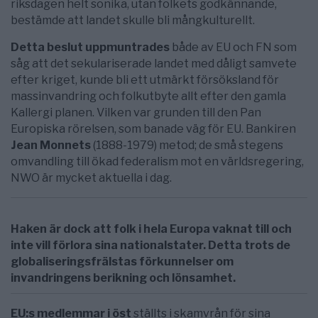
riksdagen helt sonika, utan folkets godkännande,
bestämde att landet skulle bli mångkulturellt.
Detta beslut uppmuntrades
både av EU och FN som
såg att det sekulariserade landet med dåligt samvete
efter kriget, kunde bli ett utmärkt försöksland för
massinvandring och folkutbyte allt efter den gamla
Kallergi planen. Vilken var grunden till den Pan
Europiska rörelsen, som banade väg för EU. Bankiren
Jean Monnets
(1888-1979) metod; de små stegens
omvandling till ökad federalism mot en världsregering,
NWO är mycket aktuella i dag.
Haken är dock att folk i hela Europa vaknat till och
inte vill förlora sina nationalstater. Detta trots de
globaliseringsfrälstas förkunnelser om
invandringens berikning och lönsamhet.
EU:s medlemmar i öst
ställts i skamvrån för sina