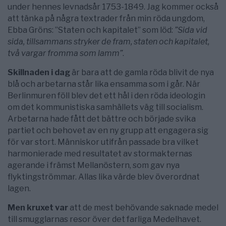
under hennes levnadsår 1753-1849. Jag kommer också
att tänka på några textrader från min röda ungdom,
Ebba Gröns: ”Staten och kapitalet” som löd:
”Sida vid
sida, tillsammans stryker de fram, staten och kapitalet,
två vargar fromma som lamm”
.
Skillnaden i dag
är bara att de gamla röda blivit de nya
blå och arbetarna står lika ensamma som i går. När
Berlinmuren föll blev det ett hål i den röda ideologin
om det kommunistiska samhällets väg till socialism.
Arbetarna hade fått det bättre och började svika
partiet och behovet av en ny grupp att engagera sig
för var stort. Människor utifrån passade bra vilket
harmonierade med resultatet av stormakternas
agerande i främst Mellanöstern, som gav nya
flyktingströmmar. Allas lika värde blev överordnat
lagen.
Men kruxet var
att de mest behövande saknade medel
till smugglarnas resor över det farliga Medelhavet.