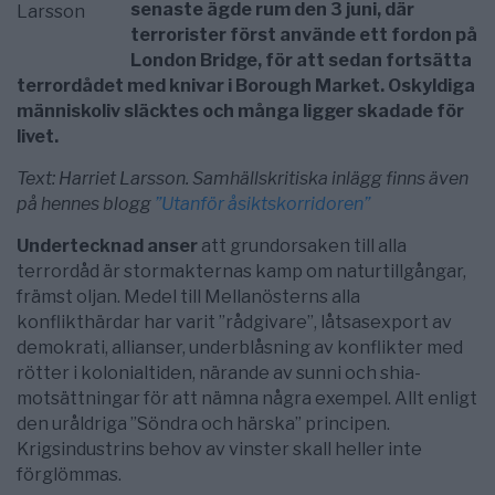
senaste ägde rum den 3 juni, där
terrorister först använde ett fordon på
London Bridge, för att sedan fortsätta
terrordådet med knivar i Borough Market. Oskyldiga
människoliv släcktes och många ligger skadade för
livet.
Text: Harriet Larsson. Samhällskritiska inlägg finns även
på hennes blogg
”Utanför åsiktskorridoren”
Undertecknad anser
att grundorsaken till alla
terrordåd är stormakternas kamp om naturtillgångar,
främst oljan. Medel till Mellanösterns alla
konflikthärdar har varit ”rådgivare”, låtsasexport av
demokrati, allianser, underblåsning av konflikter med
rötter i kolonialtiden, närande av sunni och shia-
motsättningar för att nämna några exempel. Allt enligt
den uråldriga ”Söndra och härska” principen.
Krigsindustrins behov av vinster skall heller inte
förglömmas.