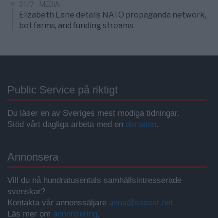
31/7
MEDIA
Elizabeth Lane details NATO propaganda network,
bot farms, and funding streams
Public Service på riktigt
Du läser en av Sveriges mest modiga tidningar.
Stöd vårt dagliga arbeta med en
donation
.
Annonsera
Vill du nå hundratusentals samhällsintresserade
svenskar?
Kontakta vår annonssäljare
anna@sasser.net
Läs mer om
annonsering
.