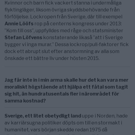
Kvinnor och barn fick vackert stanna i undermåliga
flyktingläger, liksom övriga skyddsbehövande från
förföljelse. Lockropen från Sverige, där till exempel
Annie Lööfs
rop på centerns kongress under 2013:
”Kom till oss”, uppfylldes med råge och statsminister
Stefan Löfvens
konstaterande likaså ”att i Sverige
bygger vi inga murar.” Dessa lockrop/pull-faktorer fick
dock ett abrupt slut efter anstormning av alla som
önskade ett bättre liv under hösten 2015.
Jag får inte in i min arma skalle hur det kan vara mer
moraliskt högstående att hjälpa ett fåtal som tagit
sig hit, än hundratusentals fler i närområdet för
samma kostnad?
Sverige, ett litet obetydligt land
uppe i Norden, hade
av karriärsugna politiker döpts om till en stormakt i
humanitet, vars början skedde redan 1975 då