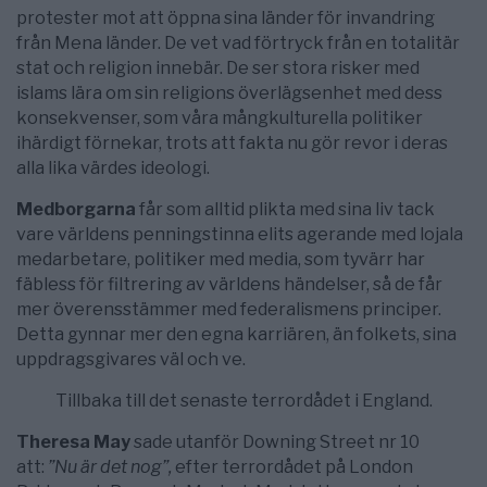
protester mot att öppna sina länder för invandring
från Mena länder. De vet vad förtryck från en totalitär
stat och religion innebär. De ser stora risker med
islams lära om sin religions överlägsenhet med dess
konsekvenser, som våra mångkulturella politiker
ihärdigt förnekar, trots att fakta nu gör revor i deras
alla lika värdes ideologi.
Medborgarna
får som alltid plikta med sina liv tack
vare världens penningstinna elits agerande med lojala
medarbetare, politiker med media, som tyvärr har
fäbless för filtrering av världens händelser, så de får
mer överensstämmer med federalismens principer.
Detta gynnar mer den egna karriären, än folkets, sina
uppdragsgivares väl och ve.
Tillbaka till det senaste terrordådet i England.
Theresa May
sade utanför Downing Street nr 10
att:
”Nu är det nog”,
efter terrordådet på London