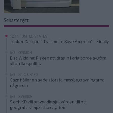
Senaste nytt
12:14
UNITED STATES
Tucker Carlson: ”It’s Time to Save America” – Finally
5/8
OPINION
Elsa Widding: Risken att dras in i krig borde avgöra
all utrikespolitik
5/8
KRIG & FRED
Gaza håller en av de största massbegravningarna
någonsin
5/8
SVERIGE
S och KD vill omvandla sjukvården till ett
geografiskt apartheidsystem