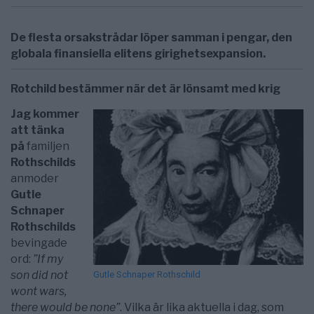
De flesta orsakstrådar löper samman i pengar, den
globala finansiella elitens girighetsexpansion.
Rotchild bestämmer när det är lönsamt med krig
Jag kommer
att tänka
på
familjen
Rothschilds
anmoder
Gutle
Schnaper
Rothschilds
bevingade
ord:
”If my
son did not
Gutle Schnaper Rothschild
wont wars,
there would be none”
. Vilka är lika aktuella i dag, som