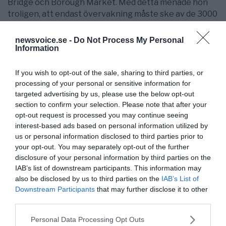
Bridge och Borough Market. Med detta menade hon
troligen, att endast övervakning måste ske av de 3000
tusen mest farliga och potentiella terroristerna.
Utvisning finns inte på kartan (Rapport 4/6). Hon borde
newsvoice.se -
Do Not Process My Personal
Information
i stället följa den ärorika förklaringen för
landsförräderi:
”De som stridit för drottningens fiender”
och kräva utvisning, som numera hindras av
If you wish to opt-out of the sale, sharing to third parties, or
internationella lagar.
processing of your personal or sensitive information for
targeted advertising by us, please use the below opt-out
Har någon hört en politiker nämna om förändring av
section to confirm your selection. Please note that after your
föråldrade internationella konventioner, som
opt-out request is processed you may continue seeing
mänskliga rättigheter, asylrätten och EU:s friheter?
interest-based ads based on personal information utilized by
us or personal information disclosed to third parties prior to
Vilket också
innebär att
IS-krigare
, dess
your opt-out. You may separately opt-out of the further
sympatisörer, fundamentalister med Kalifat planer och
disclosure of your personal information by third parties on the
kriminella kan skutta ut och in över gränserna som de
IAB’s list of downstream participants. This information may
also be disclosed by us to third parties on the
IAB’s List of
behagar i skydd av flyktingströmmarna.
Downstream Participants
that may further disclose it to other
De ser värdlandets välfärd
endast som en
third parties.
exploaterande resurs, vilket utnyttjas med råge. Vilket
Please note that this website/app uses one or more Google
Personal Data Processing Opt Outs
allt för länge ägt rum i skydd av rödgrönrosa politikers